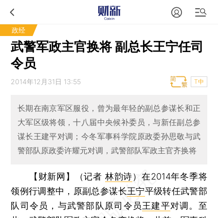
政经
武警军政主官换将 副总长王宁任司
令员
2014年12月31日 13:55
T中
长期在南京军区服役，曾为最年轻的副总参谋长和正
大军区级将领，十八届中央候补委员，与新任副总参
谋长王建平对调；今冬军事科学院原政委孙思敬与武
警部队原政委许耀元对调，武警部队军政主官齐换将
【财新网】（记者
林韵诗
）
在2014年冬季将
领例行调整中，原副总参谋长
王宁
平级转任武警部
队司令员，与武警部队原司令员
王建平
对调。至