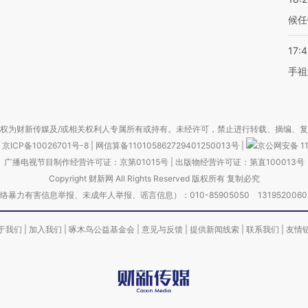
候任
17:
手祖
权为财新传媒及/或相关权利人专属所有或持有。未经许可，禁止进行转载、摘编、
京ICP备10026701号-8
|
网信算备110105862729401250013号
|
京公网安备 11
广播电视节目制作经营许可证：京第01015号
|
出版物经营许可证：第直100013号
Copyright 财新网 All Rights Reserved 版权所有 复制必究
害信息举报、未成年人举报、谣言信息）：010-85905050 13195200605 举报邮
于我们
|
加入我们
|
啄木鸟公益基金会
|
意见与反馈
|
提供新闻线索
|
联系我们
|
友情