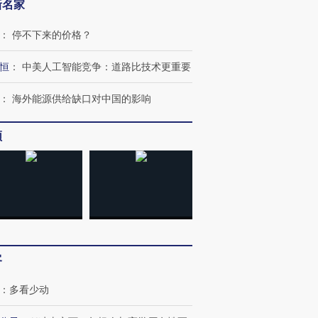
新名家
：
停不下来的价格？
恒
：
中美人工智能竞争：道路比技术更重要
：
海外能源供给缺口对中国的影响
频
客
跨国走私7万
视线｜被称为“蟑螂”的印
视线｜“入侵”还是“人道危
检体内含3种
度Z世代 用街头抗争将教
机”？难民潮撕裂西班牙
秘鲁纳斯
：
多看少动
育部长拱下台
飞地休达
13人遇难