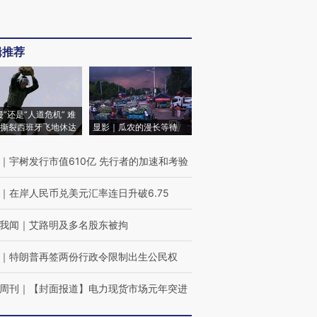
辑推荐
侵”还是“人道危机” 难
撕裂西班牙飞地休达
显影｜瓜农的漫长等待
｜
宇树发行市值610亿 先行者的加速和考验
｜
在岸人民币兑美元汇率连日升破6.75
我闻
｜
艾路明及多名股东被拘
｜
特朗普再签两份行政令限制出生公民权
周刊
｜
【封面报道】电力现货市场元年突进