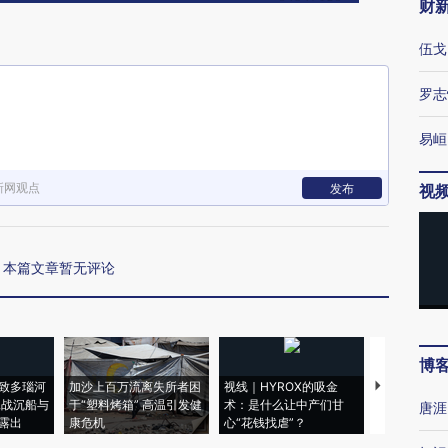
财
伍戈
罗志
易峘
新网观点
发布
视
本篇文章暂无评论
博
致多瑙河
加沙上百万流离失所者困
视线｜HYROX的吸金
马航飞行员
二战沉船与
于“塑料烤箱” 高温引发健
术：是什么让中产们甘
粒摇头丸 尿
唐涯
露出
康危机
心“花钱找虐”？
毒品