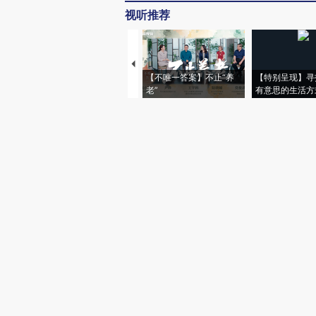
视听推荐
【不唯一答案】不止“养
【特别呈现】寻
老”
有意思的生活方