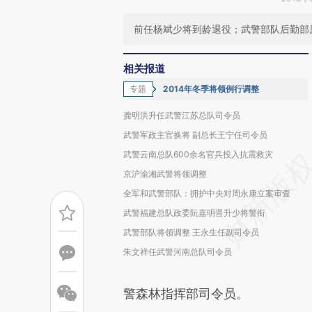
前任杨斌少将到龄退役；武警部队后勤部
相关报道
专题
2014年冬季将领例行调整
龚明洪升任武警江苏总队司令员
武警军政主官换将 副总长王宁任司令员
武警云南总队600余名官兵投入抗震救灾
京沪渝湘武警将领调整
全军和武警部队：拥护中央对周永康立案审查
武警福建总队政委阮嘉明晋升少将警衔
武警部队将领调整 王永生任副司令员
朱文祥任武警河南总队司令员
警森林指挥部司令员。