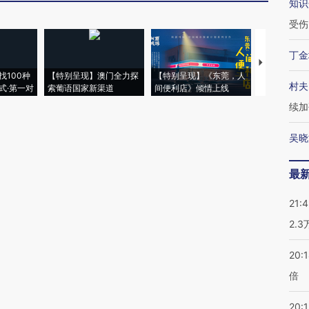
知识
受伤
丁金
【推广】走
找100种
【特别呈现】澳门全力探
【特别呈现】《东莞，人
会，让数智科
村夫
式·第一对
索葡语国家新渠道
间便利店》倾情上线
业
续加
吴晓
最
21:
2.
20:
倍
20:1