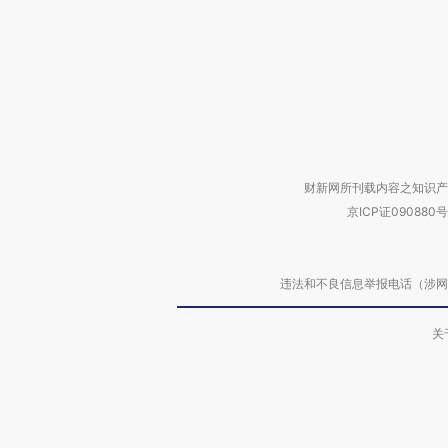
财新网所刊载内容之知识产
京ICP证090880号
违法和不良信息举报电话（涉网络暴力有
关