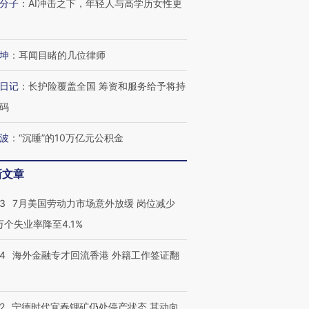
分子
：
AI冲击之下，年轻人与高学历女性更
坤
：
耳闻目睹的几位律师
进第四届链博
【商旅对话】华住集团
技“链”接产
【特别呈现】寻找100种
CFO：不靠规模取胜，华
【特别呈
日记
：
长护险覆盖全国 筹资和服务给予将持
有意思的生活方式·第三对
住三大增长引擎是什么？
有意思的
码
波
：
“沉睡”的10万亿元公积金
新文章
43
7月美国劳动力市场意外放缓 岗位减少
3万个失业率降至4.1%
14
海外金融专才回流香港 外籍工作签证翻
2
宁德时代宜春锂矿仍处停产状态 其动向