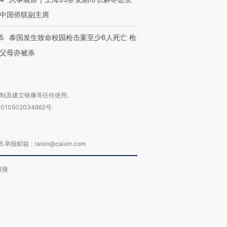
中国侨联副主席
45
泰国发生致命校园枪击案至少6人死亡 枪
父母亦被杀
复制及建立镜像等任何使用。
010502034662号
箱：laixin@caixin.com
链接