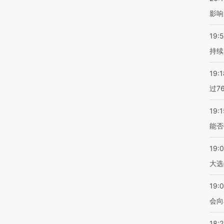
影响
19:5
持续
19:1
过7
19:1
能否
19:
大选
19:0
会向
18: