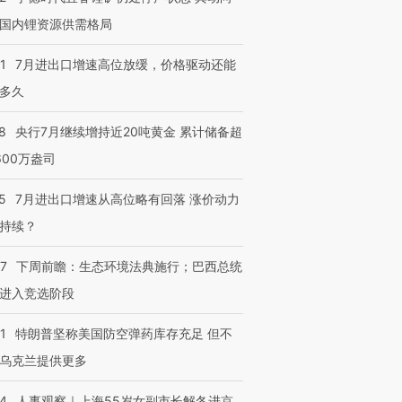
国内锂资源供需格局
1
7月进出口增速高位放缓，价格驱动还能
多久
8
央行7月继续增持近20吨黄金 累计储备超
600万盎司
5
7月进出口增速从高位略有回落 涨价动力
持续？
07
下周前瞻：生态环境法典施行；巴西总统
进入竞选阶段
1
特朗普坚称美国防空弹药库存充足 但不
乌克兰提供更多
24
人事观察｜上海55岁女副市长解冬进京