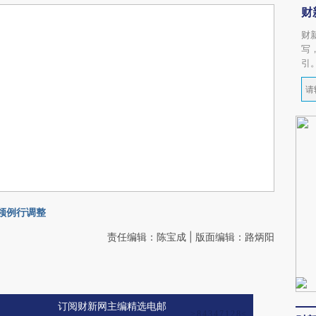
财
财
写
引
将领例行调整
责任编辑：陈宝成 | 版面编辑：路炳阳
订阅财新网主编精选电邮