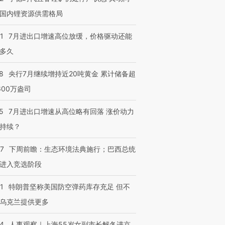
国内锂资源供需格局
1
7月进出口增速高位放缓，价格驱动还能
多久
8
央行7月继续增持近20吨黄金 累计储备超
600万盎司
5
7月进出口增速从高位略有回落 涨价动力
持续？
07
下周前瞻：生态环境法典施行；巴西总统
进入竞选阶段
1
特朗普坚称美国防空弹药库存充足 但不
乌克兰提供更多
24
人事观察｜上海55岁女副市长解冬进京