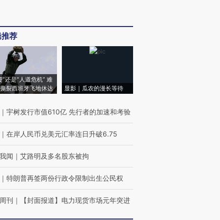
辑推荐
侵”还是“人道危机” 难
撕裂西班牙飞地休达
显影｜瓜农的漫长等待
｜
宇树发行市值610亿 先行者的加速和考验
｜
在岸人民币兑美元汇率连日升破6.75
我闻
｜
艾路明及多名股东被拘
｜
特朗普再签两份行政令限制出生公民权
周刊
｜
【封面报道】电力现货市场元年突进