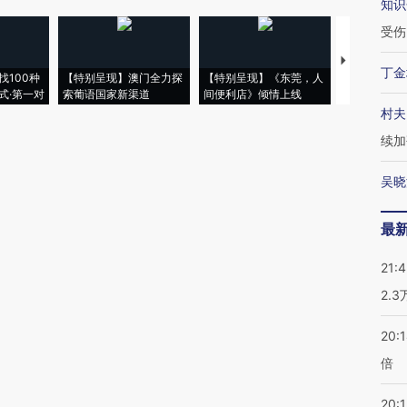
知识
受伤
【推广】走
丁金
找100种
【特别呈现】澳门全力探
【特别呈现】《东莞，人
会，让数智科
式·第一对
索葡语国家新渠道
间便利店》倾情上线
业
村夫
续加
吴晓
最
21:
2.
20:
倍
20:1