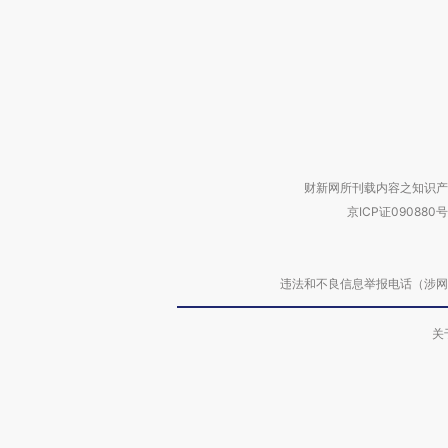
财新网所刊载内容之知识产
京ICP证090880号
违法和不良信息举报电话（涉网络暴力有
关