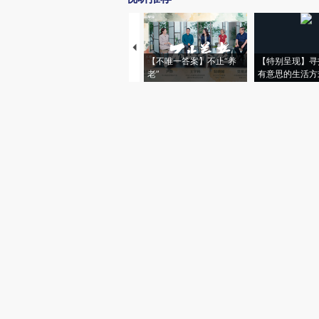
【不唯一答案】不止“养
【特别呈现】寻
老”
有意思的生活方