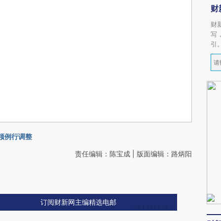
财
财
写
引
将领例行调整
责任编辑：陈宝成 | 版面编辑：路炳阳
订阅财新网主编精选电邮