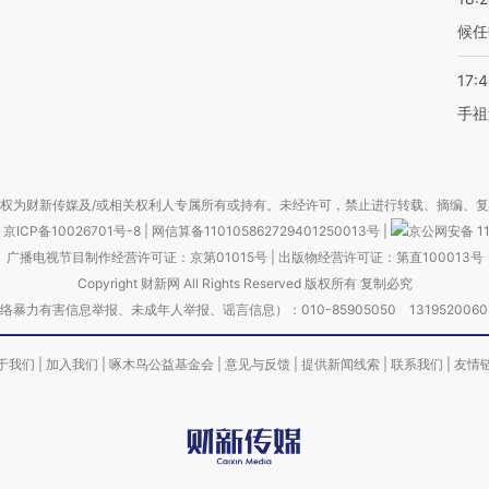
候任
17:
手祖
权为财新传媒及/或相关权利人专属所有或持有。未经许可，禁止进行转载、摘编、
京ICP备10026701号-8
|
网信算备110105862729401250013号
|
京公网安备 11
广播电视节目制作经营许可证：京第01015号
|
出版物经营许可证：第直100013号
Copyright 财新网 All Rights Reserved 版权所有 复制必究
害信息举报、未成年人举报、谣言信息）：010-85905050 13195200605 举报邮
于我们
|
加入我们
|
啄木鸟公益基金会
|
意见与反馈
|
提供新闻线索
|
联系我们
|
友情