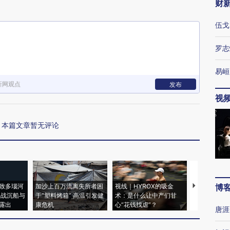
财
伍戈
罗志
易峘
新网观点
发布
视
本篇文章暂无评论
致多瑙河
加沙上百万流离失所者困
视线｜HYROX的吸金
马航飞行员
博
二战沉船与
于“塑料烤箱” 高温引发健
术：是什么让中产们甘
粒摇头丸 尿
露出
康危机
心“花钱找虐”？
毒品
唐涯