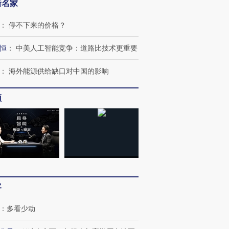
新名家
：
停不下来的价格？
恒
：
中美人工智能竞争：道路比技术更重要
：
海外能源供给缺口对中国的影响
频
跨国走私7万
客
视线｜被称为“蟑螂”的印
视线｜“入侵”还是“人道危
检体内含3种
度Z世代 用街头抗争将教
机”？难民潮撕裂西班牙
秘鲁纳斯
育部长拱下台
飞地休达
13人遇难
：
多看少动