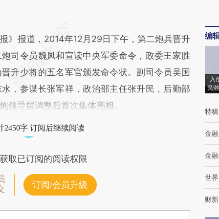
编
报道，2014年12月29日下午，第二炮兵晋升
二炮司令员魏凤和宣读中央军委命令，政委王家胜
为晋升少将的五名军官颁发命令状。副司令员吴国
“入
东水，参谋长张军祥，政治部主任张升民，后勤部
民潮
炮领导层调整后首次集体亮相。
特稿
2450字 订阅后继续阅读
金融
金融
获取已订阅的阅读权限
世界
员
订阅/会员升级
文
财新