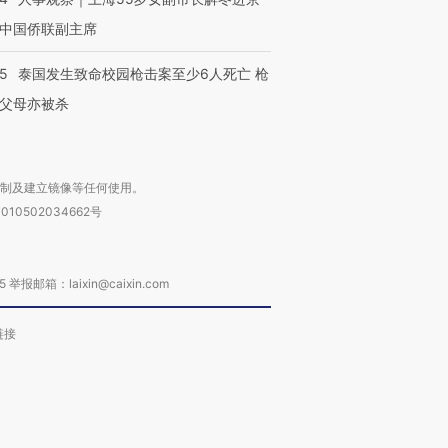
中国侨联副主席
45
泰国发生致命校园枪击案至少6人死亡 枪
父母亦被杀
复制及建立镜像等任何使用。
010502034662号
箱：laixin@caixin.com
链接