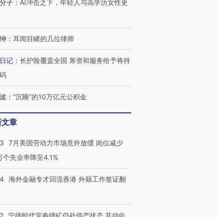
分子
：
AI冲击之下，年轻人与高学历女性更
进第四届链博
【商旅对话】华住集团
坤
：
耳闻目睹的几位律师
技“链”接产
【特别呈现】寻找100种
CFO：不靠规模取胜，华
【特别呈
有意思的生活方式·第三对
住三大增长引擎是什么？
有意思的
日记
：
长护险覆盖全国 筹资和服务给予将持
码
波
：
“沉睡”的10万亿元公积金
新文章
43
7月美国劳动力市场意外放缓 岗位减少
3万个失业率降至4.1%
14
海外金融专才回流香港 外籍工作签证翻
2
宁德时代宜春锂矿仍处停产状态 其动向