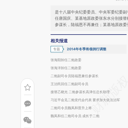
是十八届中央纪委委员、中央军委纪委副
任唐国庆、某基地原政委张东水分别接替
参谋长，陆福恩不再兼任；某基地原政委
相关报道
专题
2014年冬季将领例行调整
张海阳卸任二炮政委
张海洋卸任二炮政委
二炮副司令员陆福恩兼任参谋长
王治民回任二炮副司令员
接替乙晓光 二炮参谋长高津任总长助理
习近平会见二炮党代会代表 要求加大依法治军
二炮司令员魏凤和晋升上将
魏凤和任二炮司令员 成长于二炮