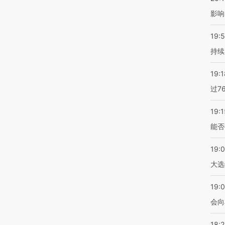
影响
19:5
持续
19:1
过7
19:1
能否
19:
大选
19:0
会向
18: