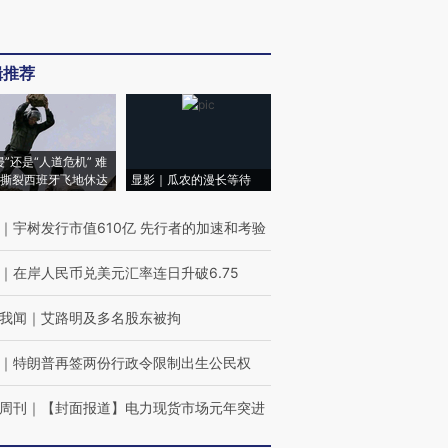
辑推荐
侵”还是“人道危机” 难
撕裂西班牙飞地休达
显影｜瓜农的漫长等待
｜
宇树发行市值610亿 先行者的加速和考验
｜
在岸人民币兑美元汇率连日升破6.75
我闻
｜
艾路明及多名股东被拘
｜
特朗普再签两份行政令限制出生公民权
周刊
｜
【封面报道】电力现货市场元年突进