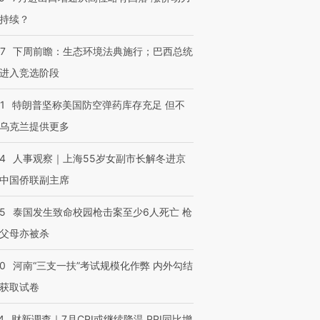
持续？
07
下周前瞻：生态环境法典施行；巴西总统
进入竞选阶段
1
特朗普坚称美国防空弹药库存充足 但不
乌克兰提供更多
24
人事观察｜上海55岁女副市长解冬进京
中国侨联副主席
45
泰国发生致命校园枪击案至少6人死亡 枪
父母亦被杀
40
河南“三支一扶”考试规模化作弊 内外勾结
获取试卷
4
财新调查｜7月CPI或继续降温 PPI同比增