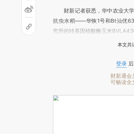
财新记者获悉，华中农业大学水稻
抗虫水稻——华恢1号和Bt汕优
究所的转基因植酸酶玉米BVLA4
本文共计
登录
后
财新通会
可畅读全