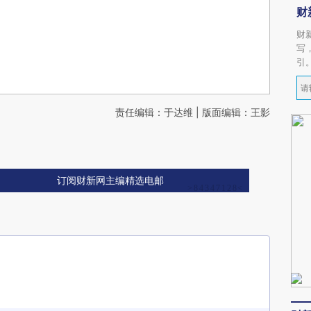
财
财
写
引
责任编辑：于达维 | 版面编辑：王影
订阅财新网主编精选电邮