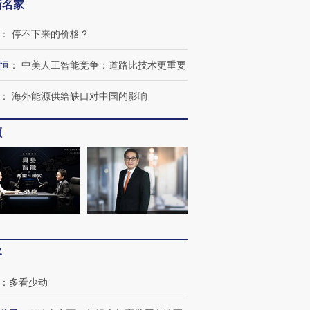
新名家
：
停不下来的价格？
恒
：
中美人工智能竞争：道路比技术更重要
：
海外能源供给缺口对中国的影响
频
跨国走私7万
视线｜被称为“蟑螂”的印
视线｜“入侵”还是“人道危
检体内含3种
度Z世代 用街头抗争将教
机”？难民潮撕裂西班牙
秘鲁纳斯
育部长拱下台
飞地休达
13人遇难
客
进第四届链博
【商旅对话】华住集团
技“链”接产
【特别呈现】寻找100种
CFO：不靠规模取胜，华
【特别呈
有意思的生活方式·第三对
住三大增长引擎是什么？
有意思的
：
多看少动