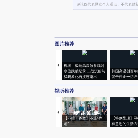
评论仅代表网友个人观点，不代表财
图片推荐
视线｜极端高温致多瑙河
水位跌破纪录 二战沉船与
韩国高温创百年
猛犸象化石接连露出
警告停止一切户
视听推荐
【不唯一答案】不止“养
【特别呈现】寻
老”
有意思的生活方