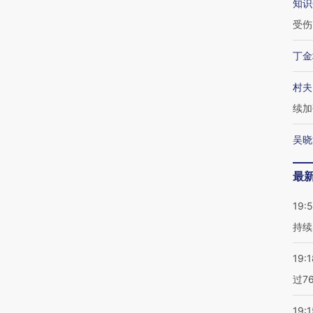
知识
受伤
丁金
村夫
续加
吴晓
最
19:5
持续
19:1
过7
19:1