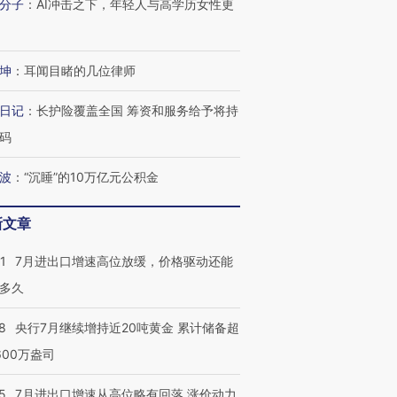
分子
：
AI冲击之下，年轻人与高学历女性更
坤
：
耳闻目睹的几位律师
日记
：
长护险覆盖全国 筹资和服务给予将持
码
波
：
“沉睡”的10万亿元公积金
新文章
1
7月进出口增速高位放缓，价格驱动还能
多久
8
央行7月继续增持近20吨黄金 累计储备超
600万盎司
5
7月进出口增速从高位略有回落 涨价动力