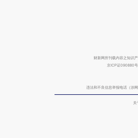
财新网所刊载内容之知识产
京ICP证090880号
违法和不良信息举报电话（涉网络暴力有
关