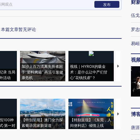
财
新网观点
发布
伍戈
本篇文章暂无评论
罗志
易峘
视
加沙上百万流离失所者困
视线｜HYROX的吸金
马航飞行员
纪录 当局
于“塑料烤箱” 高温引发健
术：是什么让中产们甘
粒摇头丸 尿
外活动
康危机
心“花钱找虐”？
毒品
博
【推广】走
找100种
【特别呈现】澳门全力探
【特别呈现】《东莞，人
会，让数智科
式·第一对
索葡语国家新渠道
间便利店》倾情上线
业
唐涯