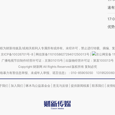
速有
17:
优势
权为财新传媒及/或相关权利人专属所有或持有。未经许可，禁止进行转载、摘编、
京ICP备10026701号-8
|
网信算备110105862729401250013号
|
京公网安备 11
广播电视节目制作经营许可证：京第01015号
|
出版物经营许可证：第直100013号
Copyright 财新网 All Rights Reserved 版权所有 复制必究
害信息举报、未成年人举报、谣言信息）：010-85905050 13195200605 举报邮
于我们
|
加入我们
|
啄木鸟公益基金会
|
意见与反馈
|
提供新闻线索
|
联系我们
|
友情