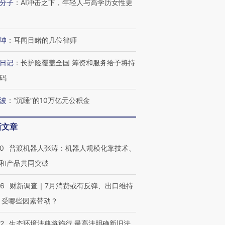
分子
：
AI冲击之下，年轻人与高学历女性更
有意思的生活方式·第三对
住三大增长引擎是什么？
有意思的
坤
：
耳闻目睹的几位律师
日记
：
长护险覆盖全国 筹资和服务给予将持
码
波
：
“沉睡”的10万亿元公积金
新文章
00
普渡机器人张涛：机器人规模化靠技术、
和产品共同突破
56
财新调查｜7月消费或有反弹、出口维持
 受哪些因素带动？
42
生态环境法典将施行 最高法明确新旧法