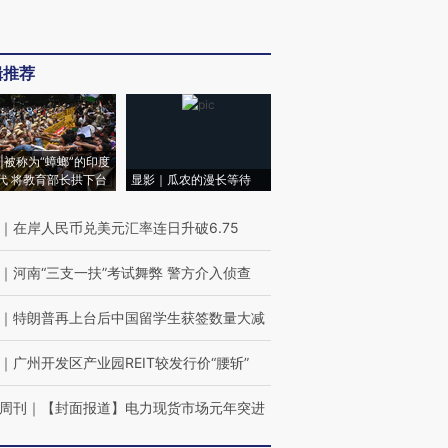
辑推荐
|被称为“蟑螂”的印度
代 将教育部长拱下台
显影｜瓜农的漫长等待
｜
在岸人民币兑美元汇率连日升破6.75
｜
河南“三支一扶”考试舞弊 警方介入侦查
｜
特朗普再上台后中国留学生获签数量大减
｜
广州开发区产业园REIT较发行价“腰斩”
周刊
｜
【封面报道】电力现货市场元年突进