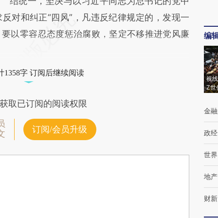
结统一，坚决与以习近平同志为总书记的党中
反对和纠正“四风”，凡违反纪律规定的，发现一
。要以零容忍态度惩治腐败，坚定不移推进党风廉
编
1358字 订阅后继续阅读
视线
Z世
获取已订阅的阅读权限
金融
员
订阅/会员升级
政经
文
世界
地产
财新