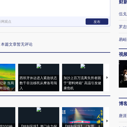
财
伍戈
新网观点
发布
罗志
易峘
本篇文章暂无评论
视
西班牙休达进入紧急状态
加沙上百万流离失所者困
马航飞行员
纪录 当局
数千非法移民从摩洛哥闯
于“塑料烤箱” 高温引发健
粒摇头丸 尿
外活动
入
康危机
毒品
博
唐涯
【推广】走
找100种
【特别呈现】澳门全力探
【特别呈现】《东莞，人
会，让数智科