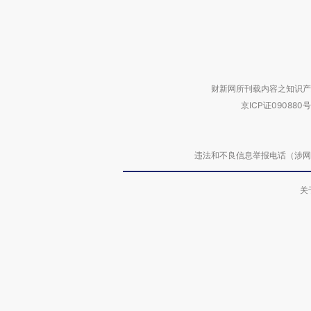
财新网所刊载内容之知识产
京ICP证090880号
违法和不良信息举报电话（涉网络暴力有
关