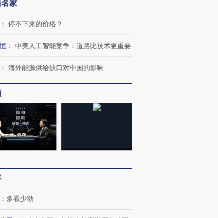
新名家
：
停不下来的价格？
恒
：
中美人工智能竞争：道路比技术更重要
：
海外能源供给缺口对中国的影响
频
跨国走私7万
视线｜HYROX的吸金
视线｜被
检体内含3种
术：是什么让中产们甘
泽连斯基密集出访美英 索
度Z世代
心“花钱找虐”？
要防空导弹“救急”
育部长拱
客
：
多看少动
进第四届链博
【商旅对话】华住集团
技“链”接产
【特别呈现】寻找100种
CFO：不靠规模取胜，华
【特别呈