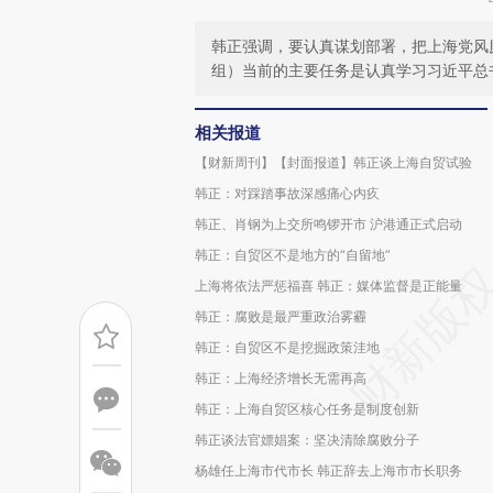
韩正强调，要认真谋划部署，把上海党风
组）当前的主要任务是认真学习习近平总
相关报道
【财新周刊】【封面报道】韩正谈上海自贸试验
韩正：对踩踏事故深感痛心内疚
韩正、肖钢为上交所鸣锣开市 沪港通正式启动
韩正：自贸区不是地方的“自留地”
上海将依法严惩福喜 韩正：媒体监督是正能量
韩正：腐败是最严重政治雾霾
韩正：自贸区不是挖掘政策洼地
韩正：上海经济增长无需再高
韩正：上海自贸区核心任务是制度创新
韩正谈法官嫖娼案：坚决清除腐败分子
杨雄任上海市代市长 韩正辞去上海市市长职务