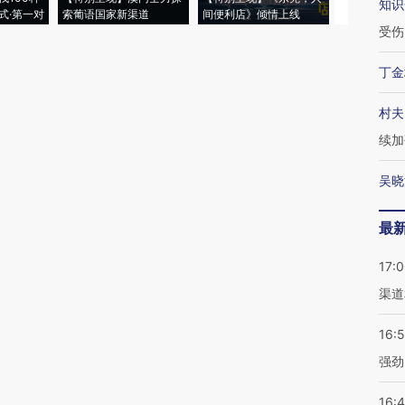
知识
式·第一对
索葡语国家新渠道
间便利店》倾情上线
业
受伤
丁金
村夫
续加
吴晓
最
17:
渠道
16:
强劲
16: