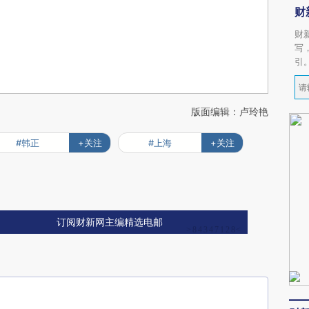
财
财
写
引
版面编辑：卢玲艳
#韩正
+关注
#上海
+关注
订阅财新网主编精选电邮