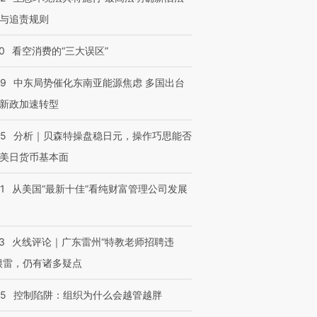
与追责规则
0
看空消费的“三大误区”
59
中东局势催化东南亚能源焦虑 多国出台
新政加速转型
05
分析｜贝森特操盘稳日元，操作巧思能否
美日货币基本面
1
从美国“最新十佳”看纯财富管理公司发展
3
火线评论｜广东雷州“特教老师招聘违
很雷，仍有诸多疑点
05
控制陷阱：组织为什么会越管越胖