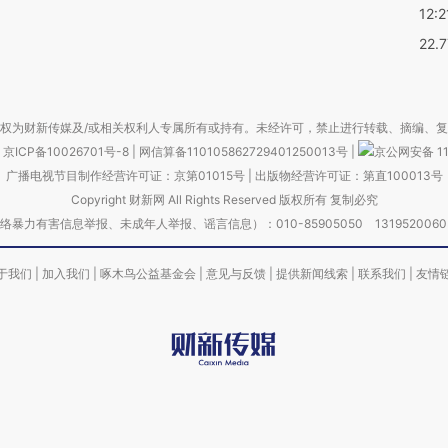
12:2
22.
权为财新传媒及/或相关权利人专属所有或持有。未经许可，禁止进行转载、摘编、
京ICP备10026701号-8
|
网信算备110105862729401250013号
|
京公网安备 11
广播电视节目制作经营许可证：京第01015号
|
出版物经营许可证：第直100013号
Copyright 财新网 All Rights Reserved 版权所有 复制必究
害信息举报、未成年人举报、谣言信息）：010-85905050 13195200605 举报邮
于我们
|
加入我们
|
啄木鸟公益基金会
|
意见与反馈
|
提供新闻线索
|
联系我们
|
友情