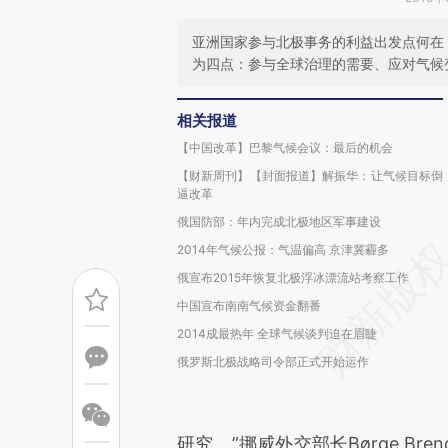
亚洲国家参与北极事务的利益出发点何在？来
为四点：参与全球治理的需要、应对气候
相关报道
【中国改革】巴黎气候会议：最后的机会
【财新周刊】【封面报道】解振华：让气候目标倒
逼改革
俄国防部：年内完成北极地区军事建设
2014年气候公报：气温偏高 京津冀霾多
俄宣布2015年恢复北极浮冰漂流站考察工作
中国宣布南南气候资金翻番
2014成最热年 全球气候谈判迫在眉睫
俄罗斯北极战略司令部正式开始运作
研究。”挪威外交部长Børge B