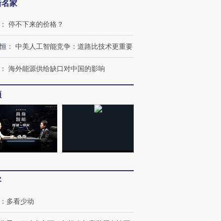
新名家
：
停不下来的价格？
恒
：
中美人工智能竞争：道路比技术更重要
：
海外能源供给缺口对中国的影响
跨国走私7万
视线｜HYROX的吸金
视线｜被
频
检体内含3种
术：是什么让中产们甘
泽连斯基密集出访美英 索
度Z世代
心“花钱找虐”？
要防空导弹“救急”
育部长拱
进第四届链博
【商旅对话】华住集团
技“链”接产
【特别呈现】寻找100种
CFO：不靠规模取胜，华
【特别呈
有意思的生活方式·第三对
住三大增长引擎是什么？
有意思的
客
：
多看少动