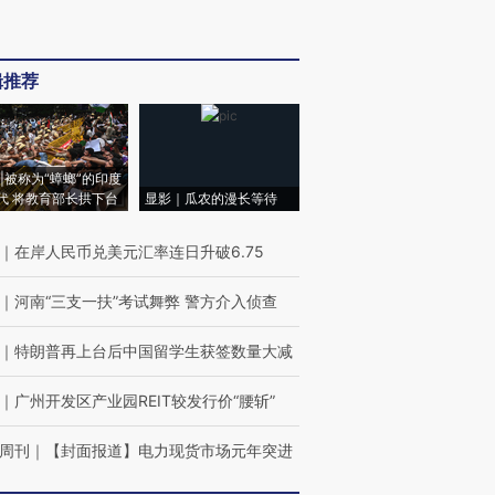
辑推荐
|被称为“蟑螂”的印度
代 将教育部长拱下台
显影｜瓜农的漫长等待
｜
在岸人民币兑美元汇率连日升破6.75
｜
河南“三支一扶”考试舞弊 警方介入侦查
｜
特朗普再上台后中国留学生获签数量大减
｜
广州开发区产业园REIT较发行价“腰斩”
周刊
｜
【封面报道】电力现货市场元年突进