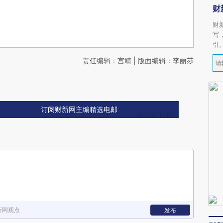
财
财
写
引
责任编辑：宫靖 | 版面编辑：李丽莎
订阅财新网主编精选电邮
新网观点
发布