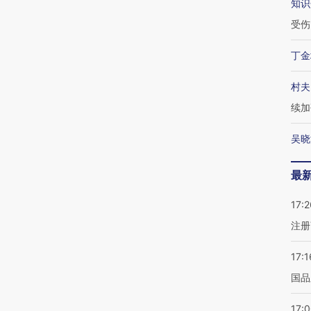
知识
受伤
丁金
村夫
续加
吴晓
最
17:2
注册
17:1
国品
17: