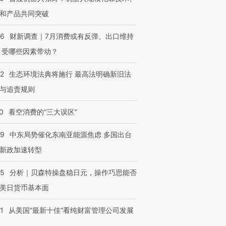
和产品共同突破
56
财新调查｜7月消费或有反弹、出口维持
 受哪些因素带动？
42
生态环境法典将施行 最高法明确新旧法
与追责规则
0
看空消费的“三大误区”
59
中东局势催化东南亚能源焦虑 多国出台
新政加速转型
05
分析｜贝森特操盘稳日元，操作巧思能否
美日货币基本面
1
从美国“最新十佳”看纯财富管理公司发展