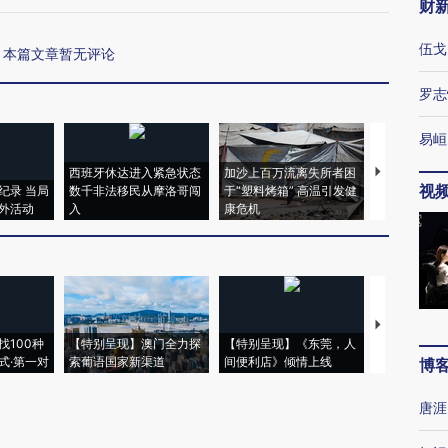
财
伍戈
本篇文章暂无评论
罗志
易峘
西班牙休达进入紧急状态
加沙上百万流离失所者困
马航飞行员
视
纪录 当局
数千非法移民从摩洛哥闯
于“塑料烤箱” 高温引发健
粒摇头丸 尿
外活动
入
康危机
毒品
【推广】走
找100种
【特别呈现】澳门全力探
【特别呈现】《东莞，人
会，让数智科
式·第一对
索葡语国家新渠道
间便利店》倾情上线
业
博
唐涯