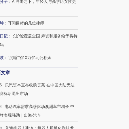
分子
：
AI冲击之下，年轻人与高学历女性更
坤
：
耳闻目睹的几位律师
日记
：
长护险覆盖全国 筹资和服务给予将持
码
波
：
“沉睡”的10万亿元公积金
新文章
6
贝恩资本宣布收购贡茶 在中国大陆无法
商标后退出市场
6
电动汽车需求高涨驱动澳洲车市增长 中
牌表现强劲｜出海·汽车
00
普渡机器人张涛：机器人规模化靠技术、