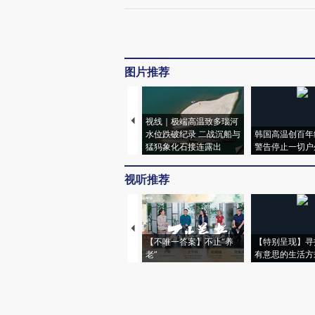
图片推荐
视线｜极端高温致多瑙河
水位跌破纪录 二战沉船与
韩国高温创百年
猛犸象化石接连露出
警告停止一切户
视听推荐
【不唯一答案】不止“养
【特别呈现】寻
老”
有意思的生活方