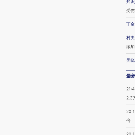
知识
受伤
丁金
村夫
续加
吴晓
最
21:
2.
20:
倍
20:1