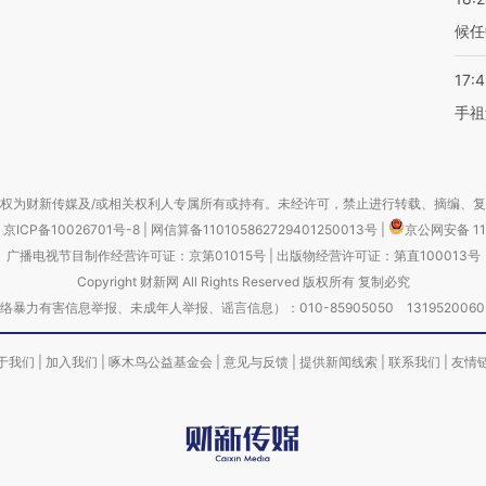
候任
17:
手祖
权为财新传媒及/或相关权利人专属所有或持有。未经许可，禁止进行转载、摘编、
京ICP备10026701号-8
|
网信算备110105862729401250013号
|
京公网安备 11
广播电视节目制作经营许可证：京第01015号
|
出版物经营许可证：第直100013号
Copyright 财新网 All Rights Reserved 版权所有 复制必究
害信息举报、未成年人举报、谣言信息）：010-85905050 13195200605 举报邮
于我们
|
加入我们
|
啄木鸟公益基金会
|
意见与反馈
|
提供新闻线索
|
联系我们
|
友情