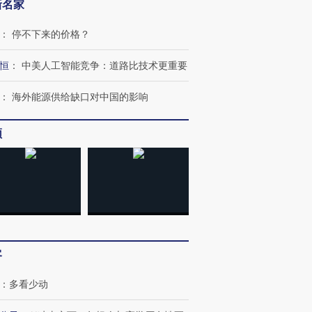
新名家
：
停不下来的价格？
恒
：
中美人工智能竞争：道路比技术更重要
进第四届链博
【商旅对话】华住集团
技“链”接产
【特别呈现】寻找100种
CFO：不靠规模取胜，华
【特别呈
：
海外能源供给缺口对中国的影响
有意思的生活方式·第三对
住三大增长引擎是什么？
有意思的
频
客
：
多看少动