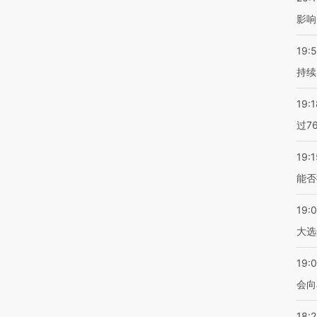
影响
19:5
持续
19:1
过7
19:1
能否
19:
大选
19:0
会向
18: