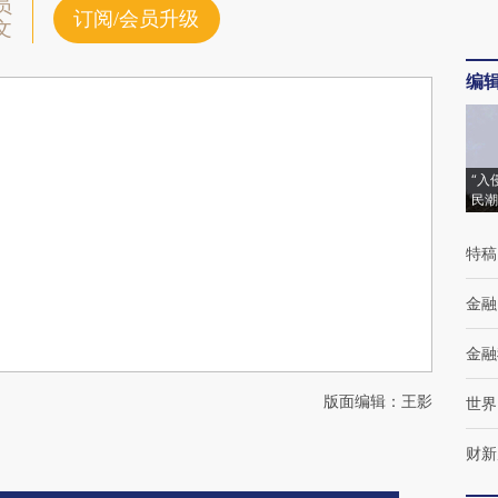
员
订阅/会员升级
文
编
“入
民潮
特稿
金融
金融
版面编辑：王影
世界
财新