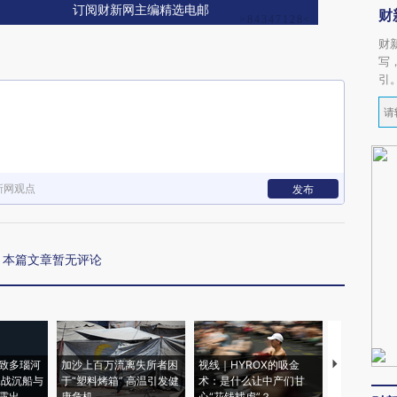
订阅财新网主编精选电邮
财
财
写
引
新网观点
发布
本篇文章暂无评论
致多瑙河
加沙上百万流离失所者困
视线｜HYROX的吸金
马航飞行员
二战沉船与
于“塑料烤箱” 高温引发健
术：是什么让中产们甘
粒摇头丸 尿
露出
康危机
心“花钱找虐”？
毒品