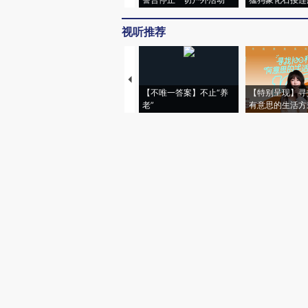
视听推荐
【不唯一答案】不止“养
【特别呈现】寻
老”
有意思的生活方