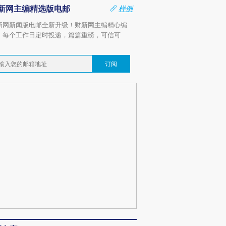
新网主编精选版电邮
样例
新网新闻版电邮全新升级！财新网主编精心编
，每个工作日定时投递，篇篇重磅，可信可
。
订阅
跨国走私7万
视线｜被称为“蟑螂”的印
视线｜“入侵”还是“人道危
检体内含3种
度Z世代 用街头抗争将教
机”？难民潮撕裂西班牙
秘鲁纳斯
育部长拱下台
飞地休达
13人遇难