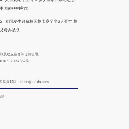
中国侨联副主席
45
泰国发生致命校园枪击案至少6人死亡 枪
父母亦被杀
复制及建立镜像等任何使用。
010502034662号
箱：laixin@caixin.com
链接