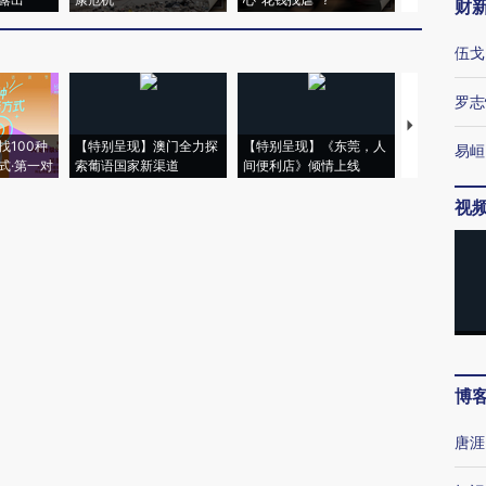
财
伍戈
罗志
【推广】走
找100种
【特别呈现】澳门全力探
【特别呈现】《东莞，人
会，让数智科
易峘
式·第一对
索葡语国家新渠道
间便利店》倾情上线
业
视
博
唐涯