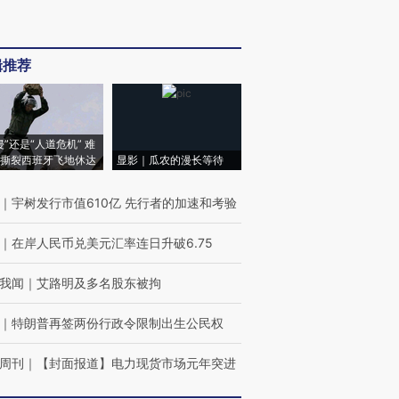
辑推荐
侵”还是“人道危机” 难
撕裂西班牙飞地休达
显影｜瓜农的漫长等待
｜
宇树发行市值610亿 先行者的加速和考验
｜
在岸人民币兑美元汇率连日升破6.75
我闻
｜
艾路明及多名股东被拘
｜
特朗普再签两份行政令限制出生公民权
周刊
｜
【封面报道】电力现货市场元年突进