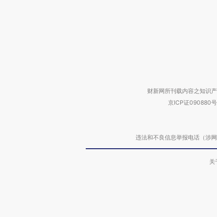
财新网所刊载内容之知识产
京ICP证090880号
违法和不良信息举报电话（涉网络暴力有
关