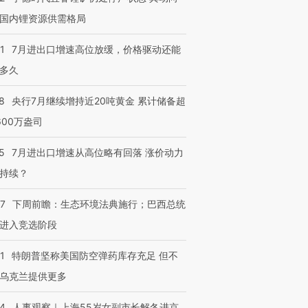
国内锂资源供需格局
1
7月进出口增速高位放缓，价格驱动还能
多久
8
央行7月继续增持近20吨黄金 累计储备超
600万盎司
5
7月进出口增速从高位略有回落 涨价动力
持续？
07
下周前瞻：生态环境法典施行；巴西总统
进入竞选阶段
1
特朗普坚称美国防空弹药库存充足 但不
乌克兰提供更多
24
人事观察｜上海55岁女副市长解冬进京