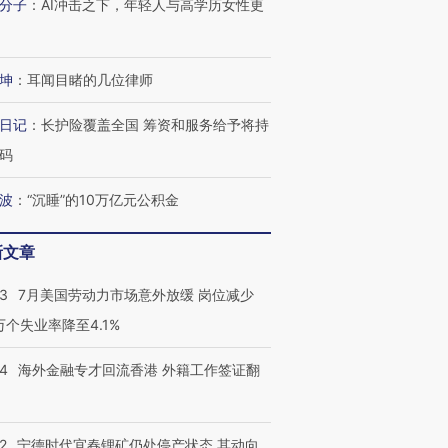
分子
：
AI冲击之下，年轻人与高学历女性更
坤
：
耳闻目睹的几位律师
日记
：
长护险覆盖全国 筹资和服务给予将持
码
波
：
“沉睡”的10万亿元公积金
新文章
43
7月美国劳动力市场意外放缓 岗位减少
3万个失业率降至4.1%
14
海外金融专才回流香港 外籍工作签证翻
2
宁德时代宜春锂矿仍处停产状态 其动向