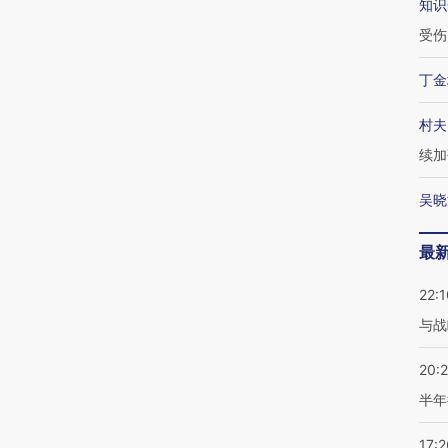
知识
受伤
丁金
村夫
续加
吴晓
最
22:1
与战
20:
半年
17:2