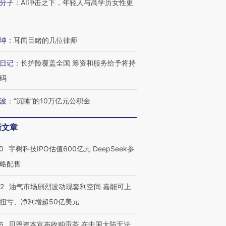
分子
：
AI冲击之下，年轻人与高学历女性更
坤
：
耳闻目睹的几位律师
日记
：
长护险覆盖全国 筹资和服务给予将持
码
波
：
“沉睡”的10万亿元公积金
新文章
0
宇树科技IPO估值600亿元 DeepSeek参
略配售
22
油气市场剧烈波动现套利空间 嘉能可上
扭亏、净利增超50亿美元
6
贝恩资本宣布收购贡茶 在中国大陆无法