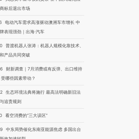
商标后退出市场
6
电动汽车需求高涨驱动澳洲车市增长 中
牌表现强劲｜出海·汽车
00
普渡机器人张涛：机器人规模化靠技术、
和产品共同突破
56
财新调查｜7月消费或有反弹、出口维持
 受哪些因素带动？
42
生态环境法典将施行 最高法明确新旧法
与追责规则
0
看空消费的“三大误区”
59
中东局势催化东南亚能源焦虑 多国出台
新政加速转型