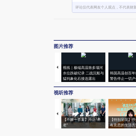
评论仅代表网友个人观点，不代表财
图片推荐
视线｜极端高温致多瑙河
水位跌破纪录 二战沉船与
韩国高温创百年
猛犸象化石接连露出
警告停止一切户
视听推荐
【不唯一答案】不止“养
【特别呈现】寻
老”
有意思的生活方