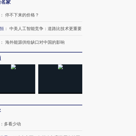
新名家
：
停不下来的价格？
恒
：
中美人工智能竞争：道路比技术更重要
：
海外能源供给缺口对中国的影响
频
OX的吸金
马航飞行员跨国走私7万
视线｜被称为“蟑螂”的印
让中产们甘
粒摇头丸 尿检体内含3种
度Z世代 用街头抗争将教
秘鲁纳斯
”？
毒品
育部长拱下台
13人遇难
客
进第四届链博
【商旅对话】华住集团
技“链”接产
【特别呈现】寻找100种
CFO：不靠规模取胜，华
【特别呈
：
多看少动
有意思的生活方式·第三对
住三大增长引擎是什么？
有意思的