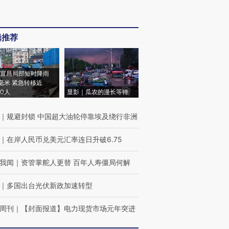
辑推荐
宜昌局部短时降雨
8毫米 紧急转移近
00人
显影｜瓜农的漫长等待
｜
规避封锁 中国超大油轮停靠埃及绕行非洲
｜
在岸人民币兑美元汇率连日升破6.75
我闻
｜
资管掌舵人更替 百年人寿僵局何解
｜
多国出台光伏新政加速转型
周刊
｜
【封面报道】电力现货市场元年突进