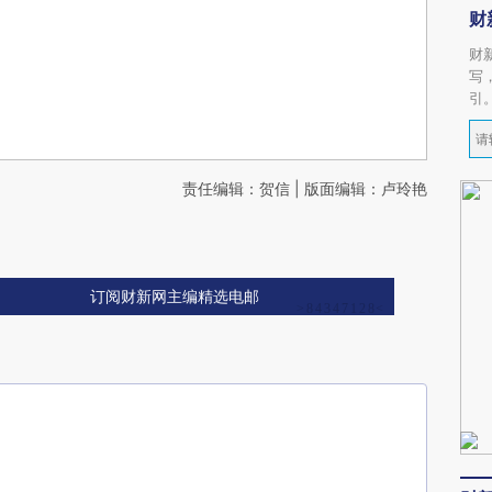
财
财
写
引
责任编辑：贺信 | 版面编辑：卢玲艳
订阅财新网主编精选电邮