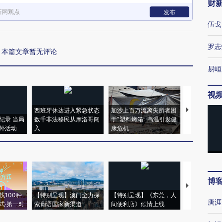
财
新网观点
发布
伍戈
罗志
本篇文章暂无评论
易峘
视
西班牙休达进入紧急状态
加沙上百万流离失所者困
视线｜HYR
纪录 当局
数千非法移民从摩洛哥闯
于“塑料烤箱” 高温引发健
术：是什么
外活动
入
康危机
心“花钱找虐
博
【推广】走
找100种
【特别呈现】澳门全力探
【特别呈现】《东莞，人
会，让数智科
唐涯
式·第一对
索葡语国家新渠道
间便利店》倾情上线
业