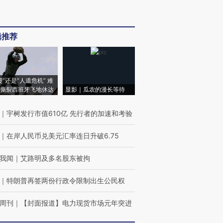
辑推荐
侵”还是“人道危机” 难
撕裂西班牙飞地休达
显影｜瓜农的漫长等待
｜
宇树发行市值610亿 先行者的加速和考验
｜
在岸人民币兑美元汇率连日升破6.75
我闻
｜
艾路明及多名股东被拘
｜
特朗普再签两份行政令限制出生公民权
周刊
｜
【封面报道】电力现货市场元年突进