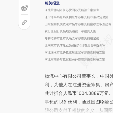
相关报道
河北承德副市长苏爱国涉受贿被立案侦查
辽宁海事局原局长侯景华涉嫌受贿罪被决定逮捕
山东检察机关依法对杨华涉嫌受贿案移送审查起诉
农行原副行长杨琨受贿案一审被判无期
呼和浩特市原市长汤爱军涉嫌受贿被逮捕
原南京市长季建业受贿案16日在烟台中院开审
河北衡水市政协原主席王宝军涉嫌受贿被立案
河北省商务厅原巡视员仲继安涉嫌受贿被立案
物流中心有限公司董事长，中国
利，为他人在注册资金筹集、房
共计折合人民币1004.3889万
事长的职务便利，通过国图物流
限公司支付工程款的名义，从国图