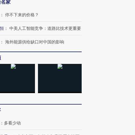
新名家
：
停不下来的价格？
恒
：
中美人工智能竞争：道路比技术更重要
：
海外能源供给缺口对中国的影响
频
客
：
多看少动