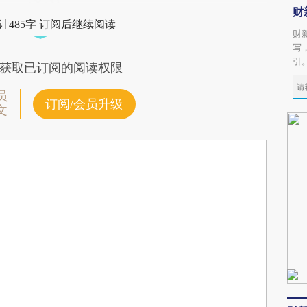
财
计485字 订阅后继续阅读
财
写
引
获取已订阅的阅读权限
员
订阅/会员升级
文