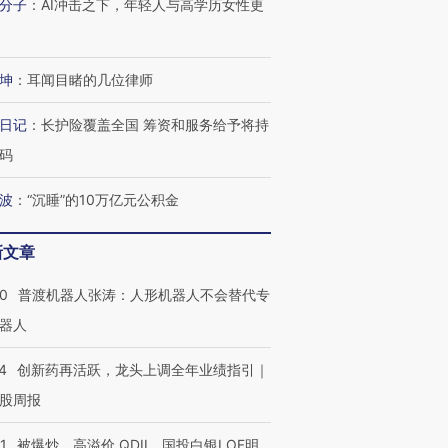
分子
：
AI冲击之下，年轻人与高学历女性更
坤
：
耳闻目睹的几位律师
日记
：
长护险覆盖全国 筹资和服务给予将持
码
”还是“人道危
湖北宜昌局部短时降雨
哈尔滨遭遇短时极端强降
撕裂西班牙
128毫米 紧急转移近
雨 3小时累计雨量超80毫
秘鲁纳斯
4000人
米
13人遇难
波
：
“沉睡”的10万亿元公积金
新文章
00
普渡机器人张涛：人形机器人不会替代专
进第四届链博
【商旅对话】华住集团
器人
技“链”接产
【特别呈现】寻找100种
CFO：不靠规模取胜，华
【特别呈
有意思的生活方式·第三对
住三大增长引擎是什么？
有意思的
4
创新药再活跃，龙头上调全年业绩指引｜
股周报
1
被爆炒、高溢价 QDII、国投白银LOF明