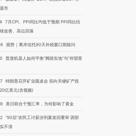
退市
4
7月CPI、PPI同比均低于预期 PPI同比结
续改善、高位回落
46
观势｜离岸信托90天补税窗口期疑问
00
普渡机器人如何平衡“脚踏实地”与“仰望星
？
57
特朗普召开矿业圆桌会 拟向关键矿产投
20亿美元(含视频)
09
美日联合干预汇率，为何影响了黄金
32
“90后”农民工讨薪涉刑案发回重审 因部
实不清