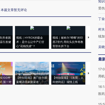
知识
受伤
本篇文章暂无评论
丁金
村夫
续加
失所者困
视线｜HYROX的吸金
视线｜被称为“蟑螂”的印
视线｜“入侵
高温引发健
术：是什么让中产们甘
度Z世代 用街头抗争将教
机”？难民潮
心“花钱找虐”？
育部长拱下台
飞地休达
吴晓
最
17:
【推广】走
用机
找100种
【特别呈现】澳门全力探
【特别呈现】《东莞，人
会，让数智科
式·第一对
索葡语国家新渠道
间便利店》倾情上线
业
16:1
医药
15:5