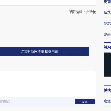
财
版面编辑：卢玲艳
伍戈
罗志
易峘
视
订阅财新网主编精选电邮
博
唐涯
新网观点
发布