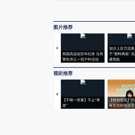
图片推荐
加沙上百万流离
韩国高温创百年纪录 当局
于“塑料烤箱” 
警告停止一切户外活动
康危机
视听推荐
【不唯一答案】不止“养
【特别呈现】寻
老”
有意思的生活方