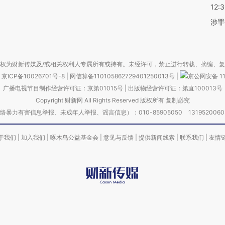
12:
涉罪
权为财新传媒及/或相关权利人专属所有或持有。未经许可，禁止进行转载、摘编、
京ICP备10026701号-8
|
网信算备110105862729401250013号
|
京公网安备 11
广播电视节目制作经营许可证：京第01015号
|
出版物经营许可证：第直100013号
Copyright 财新网 All Rights Reserved 版权所有 复制必究
害信息举报、未成年人举报、谣言信息）：010-85905050 13195200605 举报邮
于我们
|
加入我们
|
啄木鸟公益基金会
|
意见与反馈
|
提供新闻线索
|
联系我们
|
友情