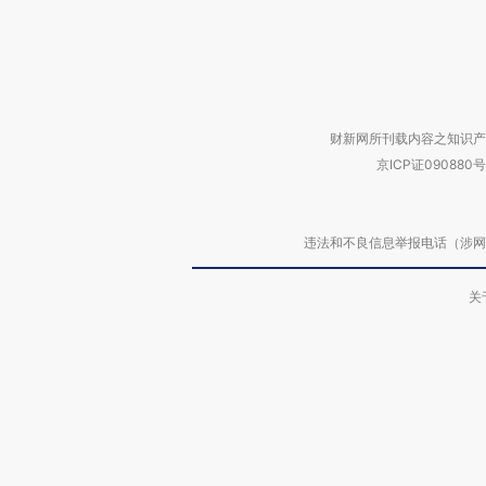
财新网所刊载内容之知识产
京ICP证090880号
违法和不良信息举报电话（涉网络暴力有
关