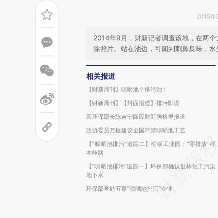
2015年
2014年9月，财新记者调查该地，在两
除照片。站在池边，可闻到刺鼻臭味，水
相关报道
【财新周刊】晾晒池？排污池！
【财新周刊】【封面报道】排污阳谋
新环保部长陈吉宁回应财新腾格里报道
政协委员万捷建议全国严禁晾晒池工艺
【“晾晒池排污”追踪二】榆横工业园：“零排放”样
本歧路
【“晾晒池排污”追踪一】环保部确认世林化工污染
地下水
环保部查处五家“晾晒池排污”企业