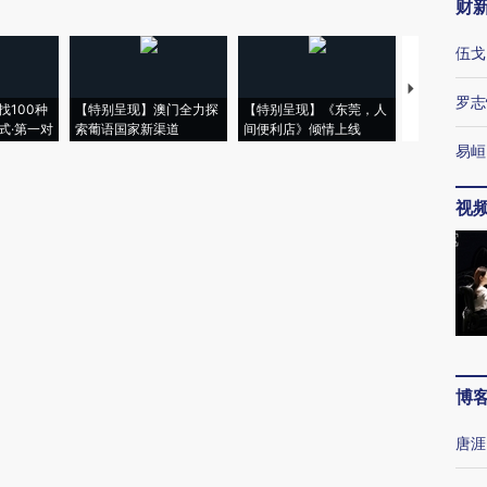
财
伍戈
【推广】走
罗志
找100种
【特别呈现】澳门全力探
【特别呈现】《东莞，人
会，让数智科
式·第一对
索葡语国家新渠道
间便利店》倾情上线
业
易峘
视
博
唐涯