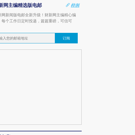
新网主编精选版电邮
样例
新网新闻版电邮全新升级！财新网主编精心编
，每个工作日定时投递，篇篇重磅，可信可
。
订阅
OX的吸金
马航飞行员跨国走私7万
视线｜被称为“蟑螂”的印
让中产们甘
粒摇头丸 尿检体内含3种
度Z世代 用街头抗争将教
秘鲁纳斯
”？
毒品
育部长拱下台
13人遇难