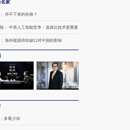
新名家
：
停不下来的价格？
进第四届链博
【商旅对话】华住集团
恒
：
中美人工智能竞争：道路比技术更重要
技“链”接产
【特别呈现】寻找100种
CFO：不靠规模取胜，华
【特别呈
有意思的生活方式·第三对
住三大增长引擎是什么？
有意思的
：
海外能源供给缺口对中国的影响
频
客
：
多看少动