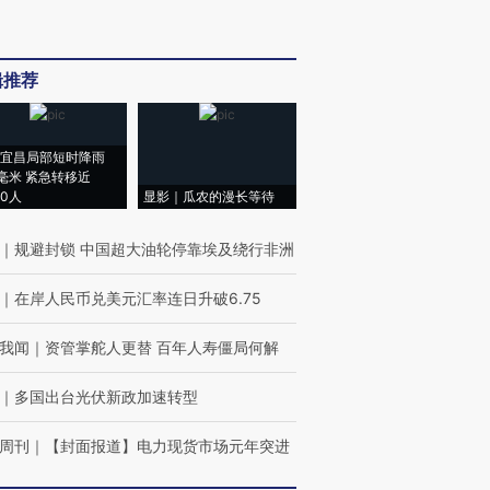
辑推荐
宜昌局部短时降雨
8毫米 紧急转移近
00人
显影｜瓜农的漫长等待
｜
规避封锁 中国超大油轮停靠埃及绕行非洲
｜
在岸人民币兑美元汇率连日升破6.75
我闻
｜
资管掌舵人更替 百年人寿僵局何解
｜
多国出台光伏新政加速转型
周刊
｜
【封面报道】电力现货市场元年突进