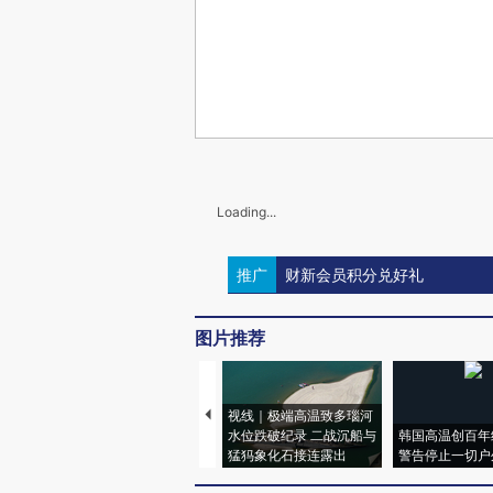
Loading...
推广
财新会员积分兑好礼
图片推荐
视线｜极端高温致多瑙河
水位跌破纪录 二战沉船与
韩国高温创百年
猛犸象化石接连露出
警告停止一切户