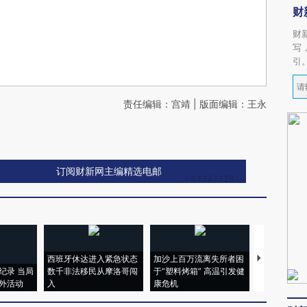
财
财
写
引
责任编辑：宫靖 | 版面编辑：王永
订阅财新网主编精选电邮
西班牙休达进入紧急状态
加沙上百万流离失所者困
视线｜HYR
纪录 当局
数千非法移民从摩洛哥闯
于“塑料烤箱” 高温引发健
术：是什么
外活动
入
康危机
心“花钱找虐