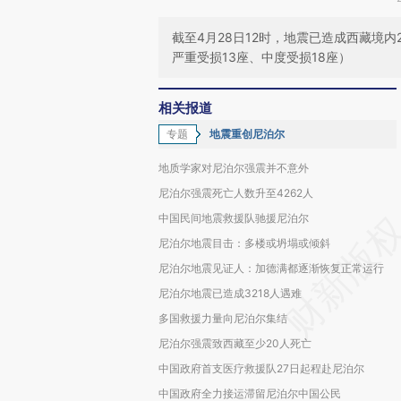
截至4月28日12时，地震已造成西藏境内2
严重受损13座、中度受损18座）
相关报道
专题
地震重创尼泊尔
地质学家对尼泊尔强震并不意外
尼泊尔强震死亡人数升至4262人
中国民间地震救援队驰援尼泊尔
尼泊尔地震目击：多楼或坍塌或倾斜
尼泊尔地震见证人：加德满都逐渐恢复正常运行
尼泊尔地震已造成3218人遇难
多国救援力量向尼泊尔集结
尼泊尔强震致西藏至少20人死亡
中国政府首支医疗救援队27日起程赴尼泊尔
中国政府全力接运滞留尼泊尔中国公民