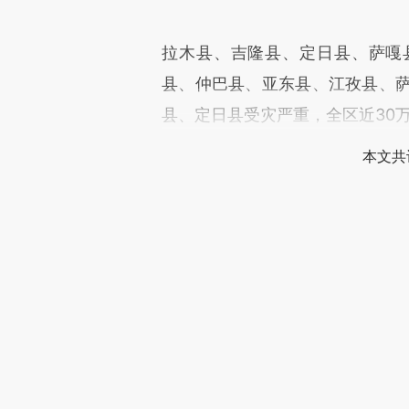
拉木县、吉隆县、定日县、萨嘎
县、仲巴县、亚东县、江孜县、萨
县、定日县受灾严重，全区近30
本文共
登录
后
财新通会
可畅读全
更多报道详见
【专题】地震重创尼泊
话题：
#西藏
+关注