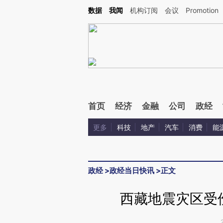
数据
我闻
机构订阅
会议
Promotion
首页
经济
金融
公司
政经
更多
科技
地产
汽车
消费
能
政经
>
政经当日快讯
>
正文
西藏地震灾区受