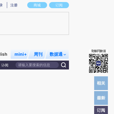
录
注册
商城
订阅
lish
mini+
周刊
数据通
讣闻
订阅