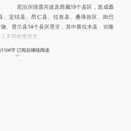
尼泊尔强震共波及西藏19个县区，造成聂
县、定结县、昂仁县、拉孜县、桑珠孜区、岗巴
迦、普兰县14个县区受灾，其中聂拉木县、吉隆
万人不同程度受灾。
计508字 订阅后继续阅读
获取已订阅的阅读权限
员
订阅/会员升级
文
尔
版面编辑：卢玲艳
#地震
+关注