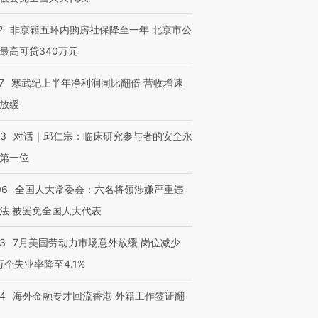
2
非京籍五环内购房社保降至一年 北京市公
最高可贷340万元
7
寒武纪上半年净利润同比翻倍 营收增速
放缓
53
对话｜邱仁宗：临床研究参与者的安全永
第一位
06
全国人大常委会：六名将领涉嫌严重违
法 被罢免全国人大代表
43
7月美国劳动力市场意外放缓 岗位减少
3万个失业率降至4.1%
14
海外金融专才回流香港 外籍工作签证翻