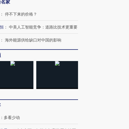
新名家
：
停不下来的价格？
恒
：
中美人工智能竞争：道路比技术更重要
：
海外能源供给缺口对中国的影响
频
客
：
多看少动
跨国走私7万
视线｜被称为“蟑螂”的印
视线｜“入侵”还是“人道危