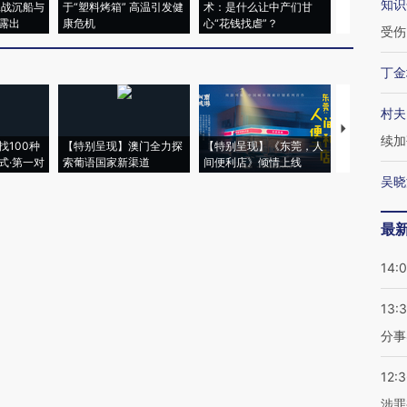
知识
二战沉船与
于“塑料烤箱” 高温引发健
术：是什么让中产们甘
粒摇头丸 尿
露出
康危机
心“花钱找虐”？
毒品
受伤
丁金
村夫
【推广】走
续加
找100种
【特别呈现】澳门全力探
【特别呈现】《东莞，人
会，让数智科
式·第一对
索葡语国家新渠道
间便利店》倾情上线
业
吴晓
最
14:
13:
分事
12:
涉罪