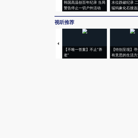
韩国高温创百年纪录 当局
水位跌破纪录 
警告停止一切户外活动
猛犸象化石接连
视听推荐
【不唯一答案】不止“养
【特别呈现】寻
老”
有意思的生活方