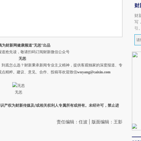
财
财
写
引
稿为财新网健康频道“无恙”出品
道抢先读，敬请扫码订阅财新微信公众号
无恙
，到底怎么选？财新秉承新闻专业主义精神，提供客观独家的深度报道、专
观点精粹。
建议、意见、合作、投稿等欢迎致信
wuyang@caixin.com
无恙
之知识产权为财新传媒及/或相关权利人专属所有或持有。未经许可，禁止进
责任编辑：任波 | 版面编辑：王影