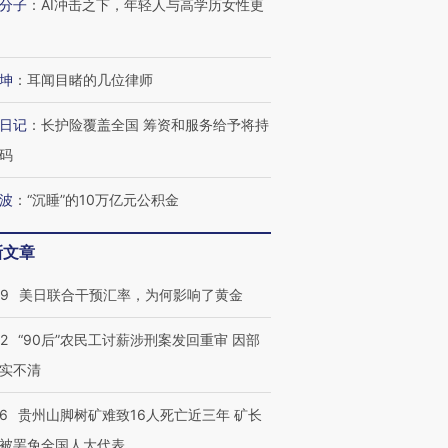
分子
：
AI冲击之下，年轻人与高学历女性更
检体内含3种
度Z世代 用街头抗争将教
机”？难民潮撕裂西班牙
秘鲁纳斯
育部长拱下台
飞地休达
13人遇难
坤
：
耳闻目睹的几位律师
日记
：
长护险覆盖全国 筹资和服务给予将持
进第四届链博
【商旅对话】华住集团
码
技“链”接产
【特别呈现】寻找100种
CFO：不靠规模取胜，华
【特别呈
有意思的生活方式·第三对
住三大增长引擎是什么？
有意思的
波
：
“沉睡”的10万亿元公积金
新文章
09
美日联合干预汇率，为何影响了黄金
32
“90后”农民工讨薪涉刑案发回重审 因部
实不清
36
贵州山脚树矿难致16人死亡近三年 矿长
被罢免全国人大代表