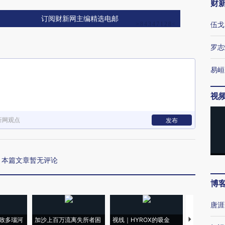
财
订阅财新网主编精选电邮
伍戈
罗志
易峘
视
新网观点
发布
本篇文章暂无评论
博
唐涯
致多瑙河
加沙上百万流离失所者困
视线｜HYROX的吸金
马航飞行员