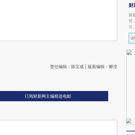
财
财
写
引
责任编辑：陈宝成 | 版面编辑：卿滢
订阅财新网主编精选电邮