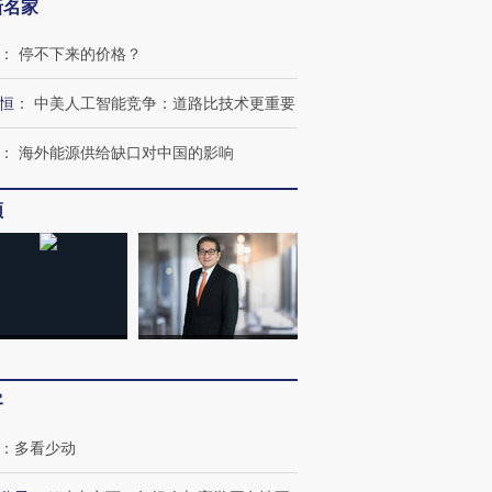
新名家
：
停不下来的价格？
恒
：
中美人工智能竞争：道路比技术更重要
：
海外能源供给缺口对中国的影响
频
OX的吸金
马航飞行员跨国走私7万
视线｜被称为“蟑螂”的印
让中产们甘
粒摇头丸 尿检体内含3种
度Z世代 用街头抗争将教
秘鲁纳斯
”？
毒品
育部长拱下台
13人遇难
客
：
多看少动
进第四届链博
【商旅对话】华住集团
技“链”接产
【特别呈现】寻找100种
CFO：不靠规模取胜，华
【特别呈