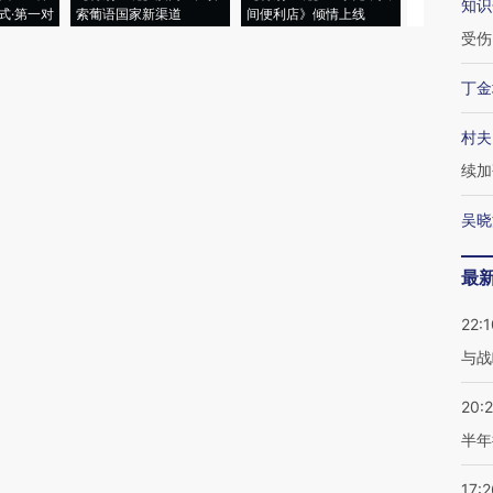
知识
式·第一对
索葡语国家新渠道
间便利店》倾情上线
业
受伤
丁金
村夫
续加
吴晓
最
22:1
与战
20:
半年
17:2