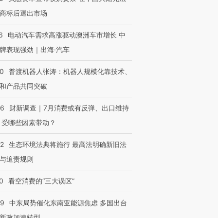
商标后退出市场
6
电动汽车需求高涨驱动澳洲车市增长 中
牌表现强劲｜出海·汽车
00
普渡机器人张涛：机器人规模化靠技术、
和产品共同突破
56
财新调查｜7月消费或有反弹、出口维持
 受哪些因素带动？
42
生态环境法典将施行 最高法明确新旧法
与追责规则
0
看空消费的“三大误区”
59
中东局势催化东南亚能源焦虑 多国出台
新政加速转型