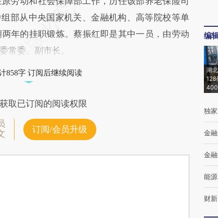
在原劳动和社会保障部工作，历任该部养老保险司
，中组部从中央国家机关、金融机构、高等院校等单
期两年的挂职锻炼。蔡振红即是其中一员，由劳动
编
委常委、副市长。
湖北
计858字 订阅后继续阅读
12
40
获取已订阅的阅读权限
独家
员
订阅/会员升级
金融
文
金融
能源
财新