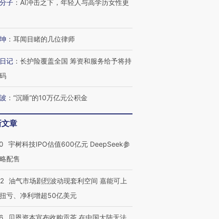
分子
：
AI冲击之下，年轻人与高学历女性更
有意思的生活方式·第三对
住三大增长引擎是什么？
有意思的
坤
：
耳闻目睹的几位律师
日记
：
长护险覆盖全国 筹资和服务给予将持
码
波
：
“沉睡”的10万亿元公积金
新文章
0
宇树科技IPO估值600亿元 DeepSeek参
略配售
22
油气市场剧烈波动现套利空间 嘉能可上
扭亏、净利增超50亿美元
6
贝恩资本宣布收购贡茶 在中国大陆无法