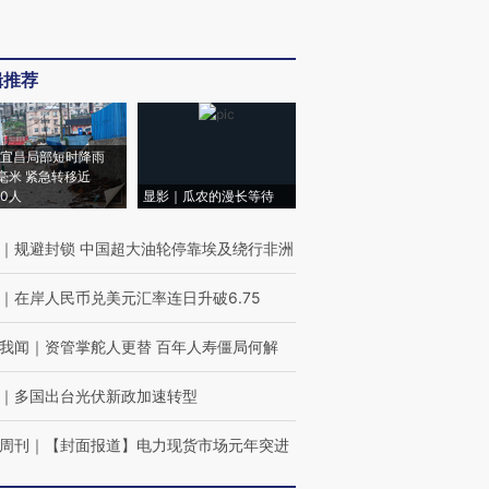
辑推荐
宜昌局部短时降雨
8毫米 紧急转移近
00人
显影｜瓜农的漫长等待
｜
规避封锁 中国超大油轮停靠埃及绕行非洲
｜
在岸人民币兑美元汇率连日升破6.75
我闻
｜
资管掌舵人更替 百年人寿僵局何解
｜
多国出台光伏新政加速转型
周刊
｜
【封面报道】电力现货市场元年突进