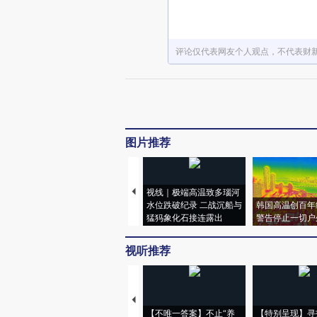
评论仅代表网友个人观点，不代表财
图片推荐
视线｜极端高温致多瑙河
水位跌破纪录 二战沉船与
韩国高温创百年
猛犸象化石接连露出
警告停止一切户
视听推荐
【不唯一答案】不止“养
【特别呈现】寻