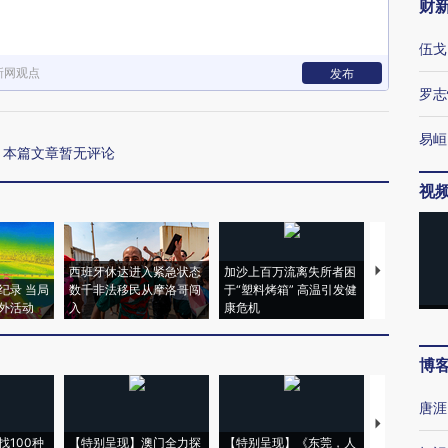
财
伍戈
新网观点
发布
罗志
易峘
本篇文章暂无评论
视
西班牙休达进入紧急状态
加沙上百万流离失所者困
视线｜HYR
纪录 当局
数千非法移民从摩洛哥闯
于“塑料烤箱” 高温引发健
术：是什么
外活动
入
康危机
心“花钱找虐
博
唐涯
【推广】走
找100种
【特别呈现】澳门全力探
【特别呈现】《东莞，人
会，让数智科