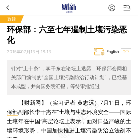
政经
环保部：六至七年遏制土壤污染恶
化
2015年07月13日 18:13
English
T中
针对“土十条”，李干东在论坛上透露，环保部会同相
关部门编制的“全国土壤污染防治行动计划”，已经基
本成型，并向国务院汇报，等待审批通过
【财新网】（实习记者 黄志远）
7月11日，
环
保部
副部长李干杰在“土壤与生态环境安全——国际
土壤年在中国”高层论坛上表示，面对日益严峻的土
壤环境形势，中国加快推进
土壤污染
防治立法刻不