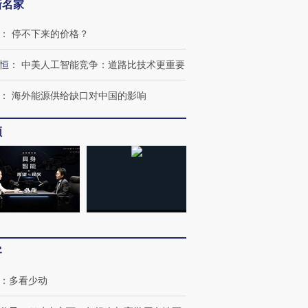
新名家
让中产们甘
粒摇头丸 尿检体内含3种
度Z世代 用街头抗争将教
秘鲁纳斯
”？
毒品
育部长拱下台
13人遇难
：
停不下来的价格？
恒
：
中美人工智能竞争：道路比技术更重要
：
海外能源供给缺口对中国的影响
进第四届链博
【商旅对话】华住集团
技“链”接产
【特别呈现】寻找100种
CFO：不靠规模取胜，华
【特别呈
有意思的生活方式·第三对
住三大增长引擎是什么？
有意思的
频
客
：
多看少动