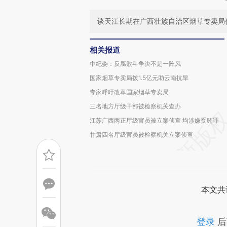
谈天江长期在广西壮族自治区烟草专卖局
相关报道
中纪委：反腐败斗争决不是一阵风
国家烟草专卖局拨1.5亿元助云南抗旱
专家呼吁改革国家烟草专卖局
三名地方厅级干部被检察机关查办
江苏广西两正厅级官员被立案侦查 均涉嫌受贿罪
甘肃四名厅级官员被检察机关立案侦查
本文共
登录
后