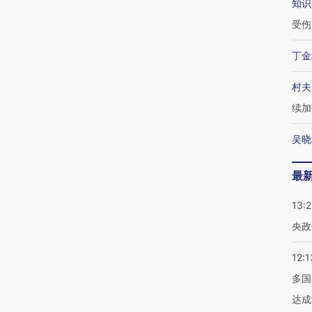
知识
受伤
丁金
村夫
续加
吴晓
最
13:
央政
12:1
多国
达成