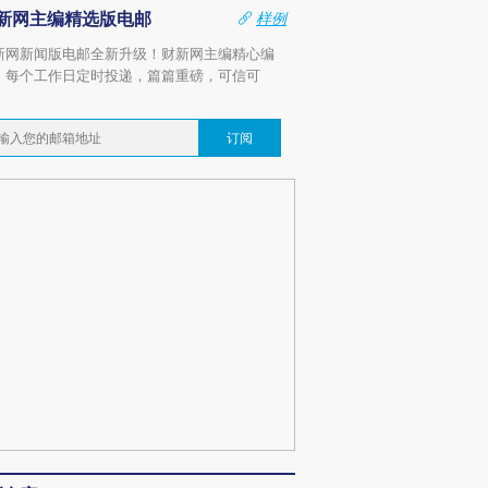
新网主编精选版电邮
样例
新网新闻版电邮全新升级！财新网主编精心编
，每个工作日定时投递，篇篇重磅，可信可
。
订阅
OX的吸金
马航飞行员跨国走私7万
视线｜被称为“蟑螂”的印