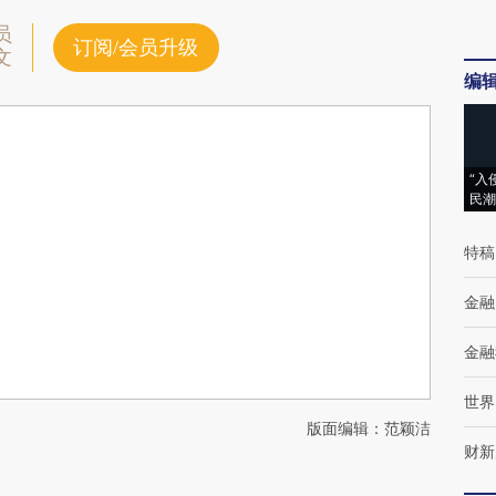
员
订阅/会员升级
文
编
“入
民潮
特稿
金融
金融
世界
版面编辑：范颖洁
财新