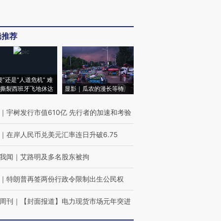
辑推荐
侵”还是“人道危机” 难
撕裂西班牙飞地休达
显影｜瓜农的漫长等待
｜
宇树发行市值610亿 先行者的加速和考验
｜
在岸人民币兑美元汇率连日升破6.75
我闻
｜
艾路明及多名股东被拘
｜
特朗普再签两份行政令限制出生公民权
周刊
｜
【封面报道】电力现货市场元年突进