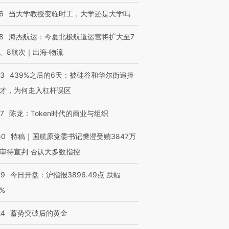
6
当大学教授变临时工，大学还是大学吗
8
海杰航运：今夏北极航道运营将扩大至7
、8航次｜出海·物流
53
439%之后的6天：被硅谷和华尔街追捧
才，为何走入杠杆误区
07
陈龙：Token时代的商业与组织
50
特稿｜国航原党委书记樊澄受贿3847万
审待宣判 否认大多数指控
29
今日开盘：沪指报3896.49点 跌幅
0%
24
蓄势突破后的黄金