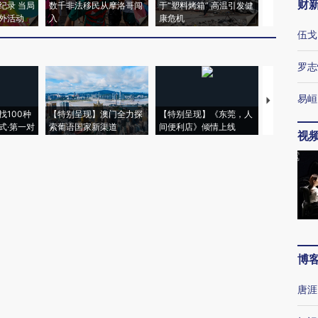
财
纪录 当局
数千非法移民从摩洛哥闯
于“塑料烤箱” 高温引发健
术：是什么
外活动
入
康危机
心“花钱找虐
伍戈
罗志
易峘
【推广】走
找100种
【特别呈现】澳门全力探
【特别呈现】《东莞，人
会，让数智科
式·第一对
索葡语国家新渠道
间便利店》倾情上线
业
视
博
唐涯