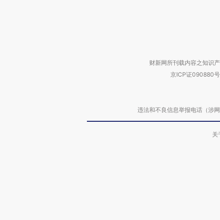
财新网所刊载内容之知识产
京ICP证090880号
违法和不良信息举报电话（涉网络暴力有
关