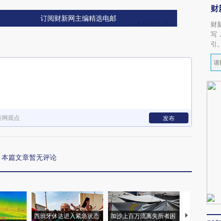
财
订阅财新网主编精选电邮
财
写
引
新网观点
发布
本篇文章暂无评论
西班牙休达进入紧急状态
加沙上百万流离失所者困
视线｜HYR