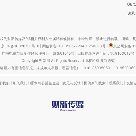
08:
速和
权为财新传媒及/或相关权利人专属所有或持有。未经许可，禁止进行转载、摘编、
京ICP备10026701号-8
|
网信算备110105862729401250013号
|
京公网安备 11
广播电视节目制作经营许可证：京第01015号
|
出版物经营许可证：第直100013号
Copyright 财新网 All Rights Reserved 版权所有 复制必究
害信息举报、未成年人举报、谣言信息）：010-85905050 13195200605 举报邮
于我们
|
加入我们
|
啄木鸟公益基金会
|
意见与反馈
|
提供新闻线索
|
联系我们
|
友情