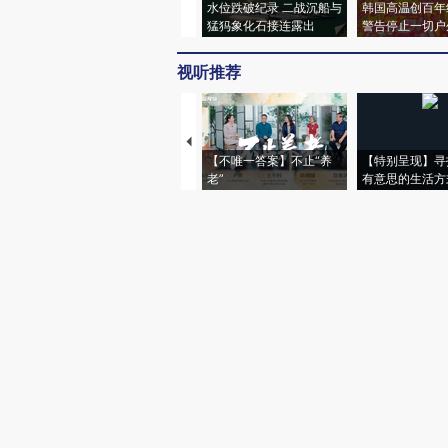
水位跌破纪录 二战沉船与
韩国高温创百年
猛犸象化石接连露出
警告停止一切户
视听推荐
【不唯一答案】不止“养
【特别呈现】寻
老”
有意思的生活方