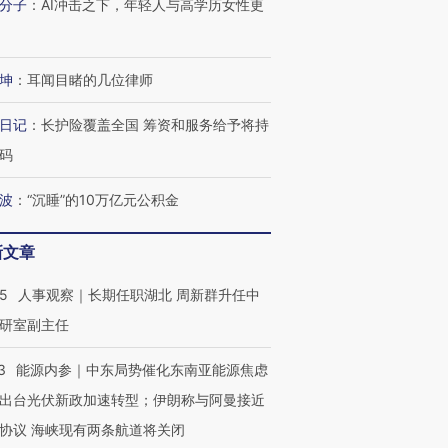
分子
：
AI冲击之下，年轻人与高学历女性更
坤
：
耳闻目睹的几位律师
日记
：
长护险覆盖全国 筹资和服务给予将持
码
波
：
“沉睡”的10万亿元公积金
新文章
25
人事观察｜长期任职湖北 周新群升任中
研室副主任
3
能源内参｜中东局势催化东南亚能源焦虑
出台光伏新政加速转型；伊朗称与阿曼接近
协议 海峡现有两条航道将关闭