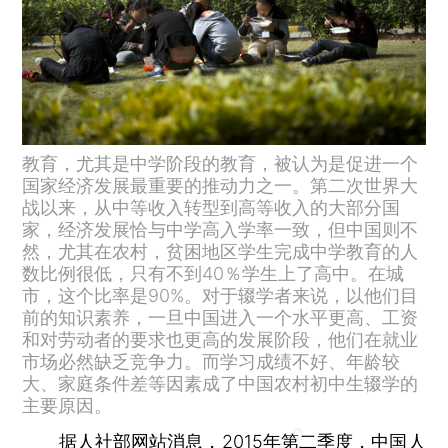
教育，尤其是中学阶段的教育，被认为是促进一个
国家经济发展最重要的推动力之一。第二次世界大
战以来，从中等收入转型到高等收入的大部分国
家，经济发展恰与中学高入学率一致，但中国则不
然，尤其在农村，贫困地区学生完成中学教育的人
数比例很低，只有不到40％学生上了高中。在城
市，这个比率是90%。对于辍学者来说，以他们目
前的知识素养，一旦中国进入一个水平更高、工资
和对劳动者的要求也更高的发展阶段，他们在就业
市场必然缺乏竞争力。而学习成绩不好、年龄较
大、家庭条件差等因素成了中国农村初中生辍学的
主要原因。
据人社部网站消息，2015年第二季度，中国人