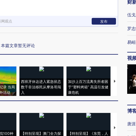
财
伍戈
新网观点
发布
罗志
易峘
本篇文章暂无评论
视
西班牙休达进入紧急状态
加沙上百万流离失所者困
视线｜HYR
纪录 当局
数千非法移民从摩洛哥闯
于“塑料烤箱” 高温引发健
术：是什么
外活动
入
康危机
心“花钱找虐
博
唐涯
【推广】走
找100种
【特别呈现】澳门全力探
【特别呈现】《东莞，人
会，让数智科