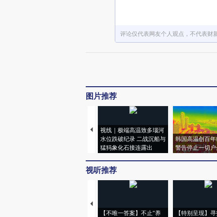
评论仅代表网友个人观点，不代表财
图片推荐
视线｜极端高温致多瑙河
水位跌破纪录 二战沉船与
韩国高温创百年
猛犸象化石接连露出
警告停止一切户
视听推荐
【不唯一答案】不止“养
【特别呈现】寻