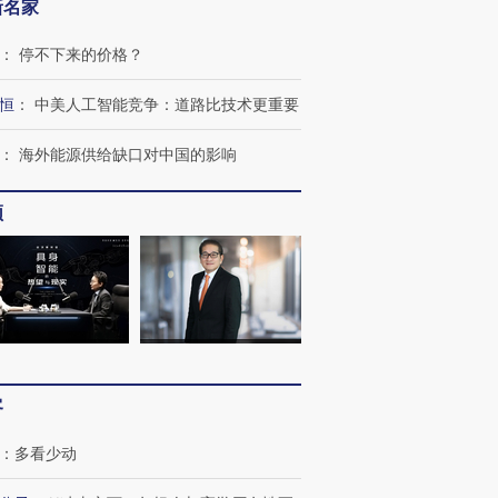
新名家
：
停不下来的价格？
恒
：
中美人工智能竞争：道路比技术更重要
：
海外能源供给缺口对中国的影响
频
OX的吸金
马航飞行员跨国走私7万
视线｜被称为“蟑螂”的印
让中产们甘
粒摇头丸 尿检体内含3种
度Z世代 用街头抗争将教
秘鲁纳斯
”？
毒品
育部长拱下台
13人遇难
客
：
多看少动
进第四届链博
【商旅对话】华住集团
技“链”接产
【特别呈现】寻找100种
CFO：不靠规模取胜，华
【特别呈