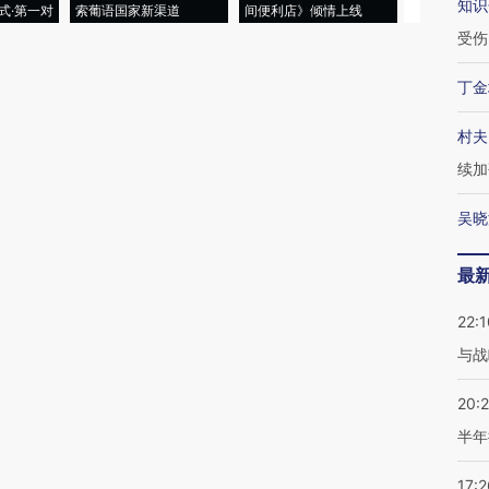
知识
式·第一对
索葡语国家新渠道
间便利店》倾情上线
业
受伤
丁金
村夫
续加
吴晓
最
22:1
与战
20:
半年
17:2