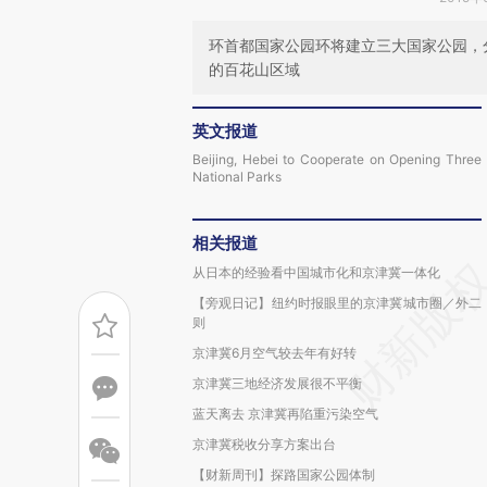
环首都国家公园环将建立三大国家公园，
的百花山区域
英文报道
Beijing, Hebei to Cooperate on Opening Three
National Parks
相关报道
从日本的经验看中国城市化和京津冀一体化
【旁观日记】纽约时报眼里的京津冀城市圈／外二
则
京津冀6月空气较去年有好转
京津冀三地经济发展很不平衡
蓝天离去 京津冀再陷重污染空气
京津冀税收分享方案出台
【财新周刊】探路国家公园体制