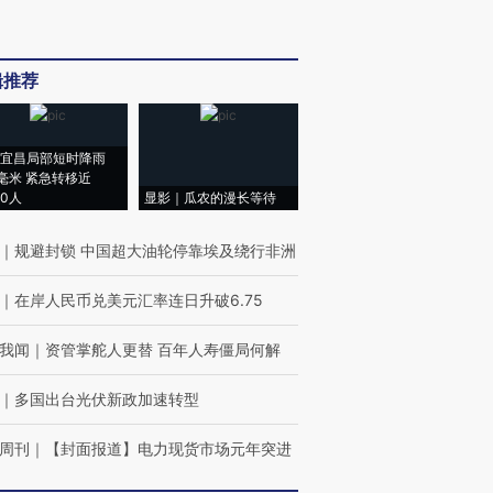
辑推荐
宜昌局部短时降雨
8毫米 紧急转移近
00人
显影｜瓜农的漫长等待
｜
规避封锁 中国超大油轮停靠埃及绕行非洲
｜
在岸人民币兑美元汇率连日升破6.75
我闻
｜
资管掌舵人更替 百年人寿僵局何解
｜
多国出台光伏新政加速转型
周刊
｜
【封面报道】电力现货市场元年突进