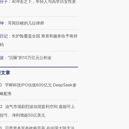
分子
：
AI冲击之下，年轻人与高学历女性更
有意思的生活方式·第三对
住三大增长引擎是什么？
有意思的
坤
：
耳闻目睹的几位律师
日记
：
长护险覆盖全国 筹资和服务给予将持
码
波
：
“沉睡”的10万亿元公积金
新文章
0
宇树科技IPO估值600亿元 DeepSeek参
略配售
22
油气市场剧烈波动现套利空间 嘉能可上
扭亏、净利增超50亿美元
6
贝恩资本宣布收购贡茶 在中国大陆无法