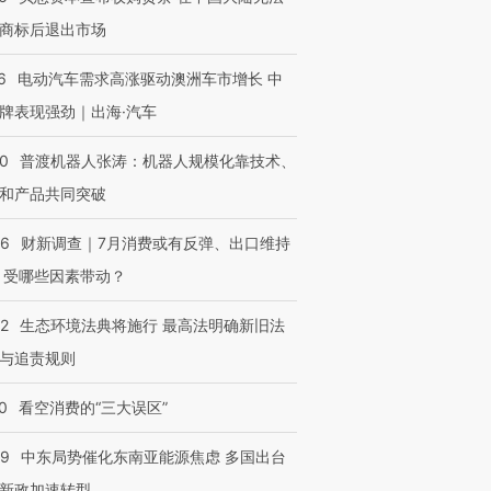
商标后退出市场
6
电动汽车需求高涨驱动澳洲车市增长 中
牌表现强劲｜出海·汽车
00
普渡机器人张涛：机器人规模化靠技术、
和产品共同突破
56
财新调查｜7月消费或有反弹、出口维持
 受哪些因素带动？
42
生态环境法典将施行 最高法明确新旧法
与追责规则
0
看空消费的“三大误区”
59
中东局势催化东南亚能源焦虑 多国出台
新政加速转型