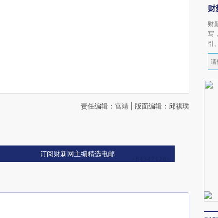
财
财
写
引
责任编辑：宫靖 | 版面编辑：邱祺璞
订阅财新网主编精选电邮