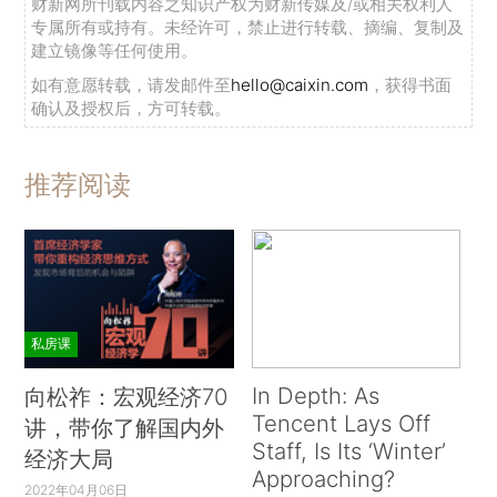
财新网所刊载内容之知识产权为财新传媒及/或相关权利人
专属所有或持有。未经许可，禁止进行转载、摘编、复制及
建立镜像等任何使用。
如有意愿转载，请发邮件至
hello@caixin.com
，获得书面
确认及授权后，方可转载。
推荐阅读
私房课
In Depth: As
向松祚：宏观经济70
Tencent Lays Off
讲，带你了解国内外
Staff, Is Its ‘Winter’
经济大局
Approaching?
2022年04月06日