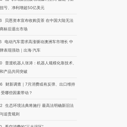
扭亏、净利增超50亿美元
6
贝恩资本宣布收购贡茶 在中国大陆无法
商标后退出市场
6
电动汽车需求高涨驱动澳洲车市增长 中
牌表现强劲｜出海·汽车
00
普渡机器人张涛：机器人规模化靠技术、
和产品共同突破
56
财新调查｜7月消费或有反弹、出口维持
 受哪些因素带动？
42
生态环境法典将施行 最高法明确新旧法
与追责规则
0
看空消费的“三大误区”