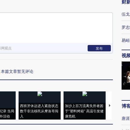
财
伍戈
罗志
易峘
新网观点
发布
视
本篇文章暂无评论
博
西班牙休达进入紧急状态
加沙上百万流离失所者困
视线｜HYR
纪录 当局
数千非法移民从摩洛哥闯
于“塑料烤箱” 高温引发健
术：是什么
外活动
入
康危机
心“花钱找虐
唐涯