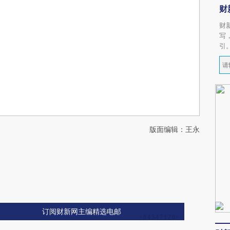
财
财
写
引
版面编辑：王永
订阅财新网主编精选电邮