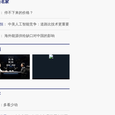
新名家
：
停不下来的价格？
恒
：
中美人工智能竞争：道路比技术更重要
：
海外能源供给缺口对中国的影响
频
客
OX的吸金
马航飞行员跨国走私7万
视线｜被称为“蟑螂”的印
让中产们甘
粒摇头丸 尿检体内含3种
度Z世代 用街头抗争将教
秘鲁纳斯
”？
毒品
育部长拱下台
13人遇难
：
多看少动