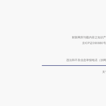
财新网所刊载内容之知识产
京ICP证090880号
违法和不良信息举报电话（涉网络暴力有
关