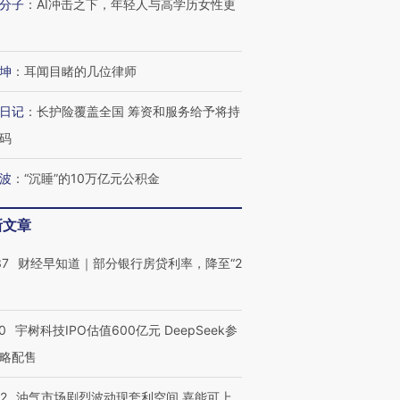
分子
：
AI冲击之下，年轻人与高学历女性更
进第四届链博
【商旅对话】华住集团
坤
：
耳闻目睹的几位律师
技“链”接产
【特别呈现】寻找100种
CFO：不靠规模取胜，华
【特别呈
有意思的生活方式·第三对
住三大增长引擎是什么？
有意思的
日记
：
长护险覆盖全国 筹资和服务给予将持
码
波
：
“沉睡”的10万亿元公积金
新文章
37
财经早知道｜部分银行房贷利率，降至“2
0
宇树科技IPO估值600亿元 DeepSeek参
略配售
22
油气市场剧烈波动现套利空间 嘉能可上