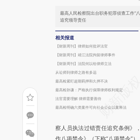
最高人民检察院出台职务犯罪侦查工作“
追究领导责任
相关报道
【财新周刊】律师如何批评法官
【财新周刊】靖江法院拘留律师事件
【财新周刊】法院何以给律师立法
从讼师到律师之路有多远
最高检紧盯超期羁押和久押不决
最高检孙谦：严格执行保障律师权利规定
法官需要理解 律师需要善待
最高检明确六类案件可向社会公众以案释法
察人员执法过错责任追究条例》
作八项禁令》（下称“八项禁令”）