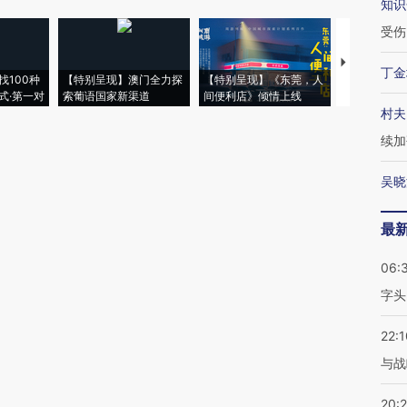
知识
受伤
【推广】走
丁金
找100种
【特别呈现】澳门全力探
【特别呈现】《东莞，人
会，让数智科
式·第一对
索葡语国家新渠道
间便利店》倾情上线
业
村夫
续加
吴晓
最
06:
字头
22:1
与战
20: