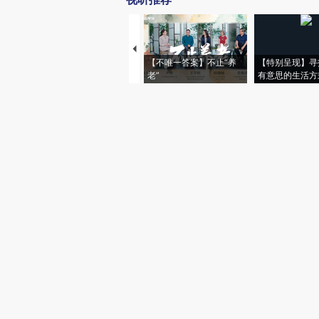
【不唯一答案】不止“养
【特别呈现】寻
老”
有意思的生活方