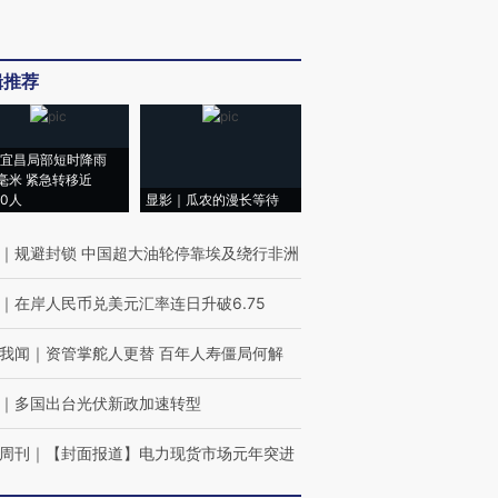
辑推荐
宜昌局部短时降雨
8毫米 紧急转移近
00人
显影｜瓜农的漫长等待
｜
规避封锁 中国超大油轮停靠埃及绕行非洲
｜
在岸人民币兑美元汇率连日升破6.75
我闻
｜
资管掌舵人更替 百年人寿僵局何解
｜
多国出台光伏新政加速转型
周刊
｜
【封面报道】电力现货市场元年突进