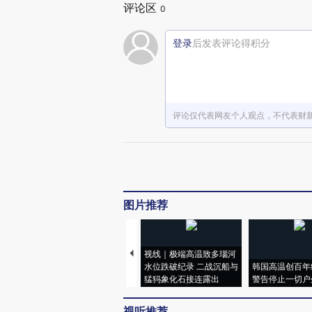
评论区
0
登录
后发表评论得积分
评论仅代表网友个人观点，不代表财
图片推荐
视线｜极端高温致多瑙河
水位跌破纪录 二战沉船与
韩国高温创百年
猛犸象化石接连露出
警告停止一切户
视听推荐