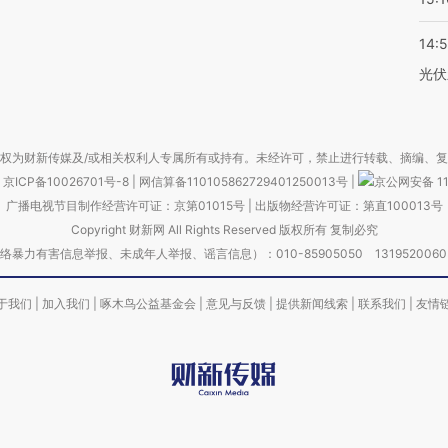
14:
光伏
权为财新传媒及/或相关权利人专属所有或持有。未经许可，禁止进行转载、摘编、
京ICP备10026701号-8
|
网信算备110105862729401250013号
|
京公网安备 11
广播电视节目制作经营许可证：京第01015号
|
出版物经营许可证：第直100013号
Copyright 财新网 All Rights Reserved 版权所有 复制必究
害信息举报、未成年人举报、谣言信息）：010-85905050 13195200605 举报邮
于我们
|
加入我们
|
啄木鸟公益基金会
|
意见与反馈
|
提供新闻线索
|
联系我们
|
友情