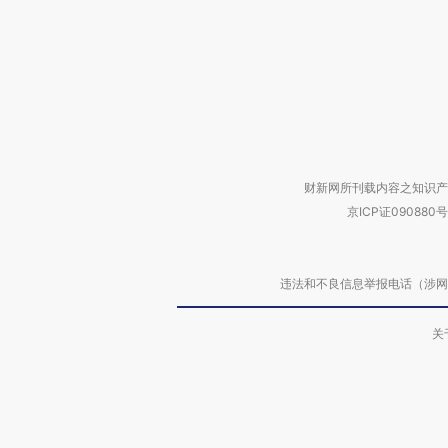
财新网所刊载内容之知识产
京ICP证090880号
违法和不良信息举报电话（涉网络暴力有
关