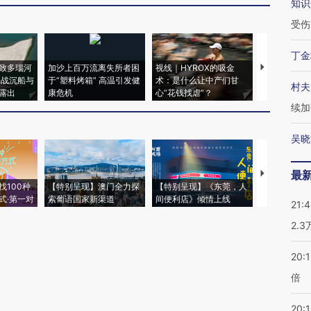
知识
受伤
丁金
致多瑙河
加沙上百万流离失所者困
视线｜HYROX的吸金
马航飞行员
二战沉船与
于“塑料烤箱” 高温引发健
术：是什么让中产们甘
粒摇头丸 尿
村夫
露出
康危机
心“花钱找虐”？
毒品
续加
吴晓
最
【推广】走
找100种
【特别呈现】澳门全力探
【特别呈现】《东莞，人
会，让数智科
式·第一对
索葡语国家新渠道
间便利店》倾情上线
业
21:
2.
20:
倍
20:1