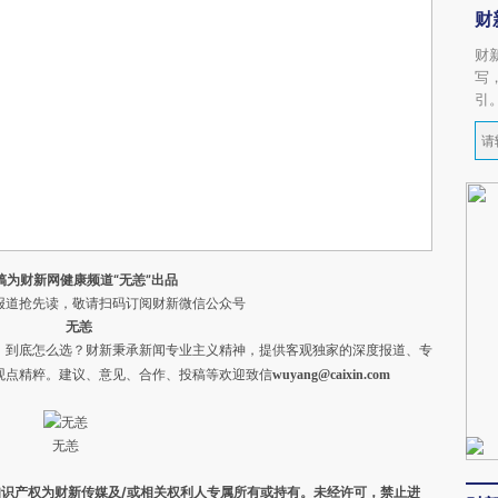
财
财
写
引
稿为财新网健康频道“无恙”出品
道抢先读，敬请扫码订阅财新微信公众号
无恙
，到底怎么选？财新秉承新闻专业主义精神，提供客观独家的深度报道、专
观点精粹。
建议、意见、合作、投稿等欢迎致信
wuyang@caixin.com
无恙
之知识产权为财新传媒及/或相关权利人专属所有或持有。未经许可，禁止进