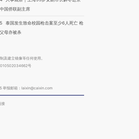
中国侨联副主席
45
泰国发生致命校园枪击案至少6人死亡 枪
父母亦被杀
复制及建立镜像等任何使用。
010502034662号
箱：laixin@caixin.com
链接