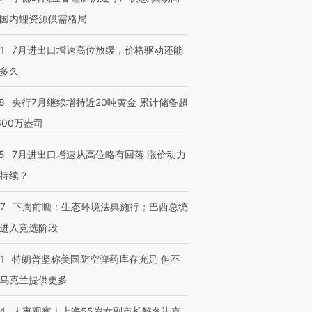
国内锂资源供需格局
1
7月进出口增速高位放缓，价格驱动还能
多久
8
央行7月继续增持近20吨黄金 累计储备超
600万盎司
5
7月进出口增速从高位略有回落 涨价动力
持续？
07
下周前瞻：生态环境法典施行；巴西总统
进入竞选阶段
1
特朗普坚称美国防空弹药库存充足 但不
乌克兰提供更多
24
人事观察｜上海55岁女副市长解冬进京