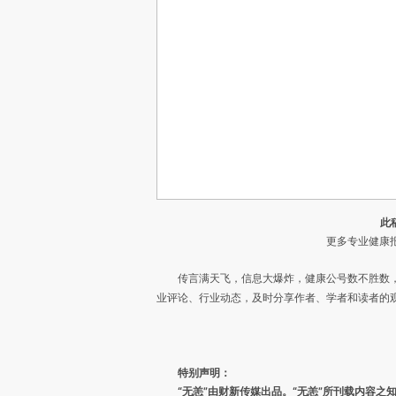
此
更多专业健康报
传言满天飞，信息大爆炸，健康公号数不胜数
业评论、行业动态，及时分享作者、学者和读者的
特别声明：
“无恙”由财新传媒出品。“无恙”所刊载内容