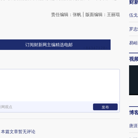
财
责任编辑：张帆 | 版面编辑：王丽琨
伍戈
罗志
易峘
订阅财新网主编精选电邮
视
新网观点
发布
博
唐涯
本篇文章暂无评论