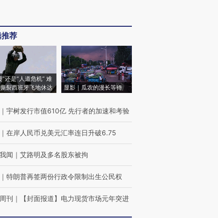
辑推荐
侵”还是“人道危机” 难
撕裂西班牙飞地休达
显影｜瓜农的漫长等待
｜
宇树发行市值610亿 先行者的加速和考验
｜
在岸人民币兑美元汇率连日升破6.75
我闻
｜
艾路明及多名股东被拘
｜
特朗普再签两份行政令限制出生公民权
周刊
｜
【封面报道】电力现货市场元年突进