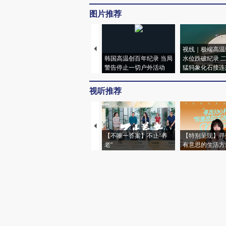
图片推荐
视线｜极端高温
韩国高温创百年纪录 当局
水位跌破纪录 
警告停止一切户外活动
猛犸象化石接连
视听推荐
【不唯一答案】不止“养
【特别呈现】寻
老”
有意思的生活方