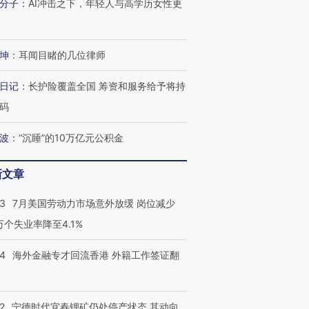
分子
：
AI冲击之下，年轻人与高学历女性更
坤
：
耳闻目睹的几位律师
跨国走私7万
视线｜被称为“蟑螂”的印
视线｜“入侵”还是“人道危
检体内含3种
度Z世代 用街头抗争将教
机”？难民潮撕裂西班牙
秘鲁纳斯
日记
：
长护险覆盖全国 筹资和服务给予将持
育部长拱下台
飞地休达
13人遇难
码
波
：
“沉睡”的10万亿元公积金
新文章
进第四届链博
【商旅对话】华住集团
技“链”接产
【特别呈现】寻找100种
CFO：不靠规模取胜，华
【特别呈
有意思的生活方式·第三对
住三大增长引擎是什么？
有意思的
43
7月美国劳动力市场意外放缓 岗位减少
3万个失业率降至4.1%
14
海外金融专才回流香港 外籍工作签证翻
2
宁德时代宜春锂矿仍处停产状态 其动向