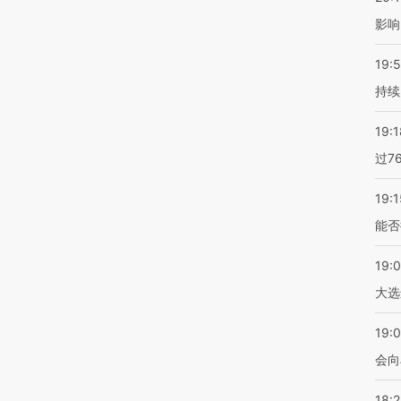
影响
19:5
持续
19:1
过7
19:1
能否
19:
大选
19:0
会向
18: