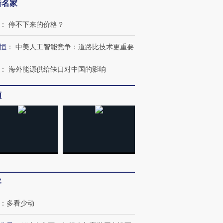
新名家
：
停不下来的价格？
恒
：
中美人工智能竞争：道路比技术更重要
：
海外能源供给缺口对中国的影响
频
客
：
多看少动