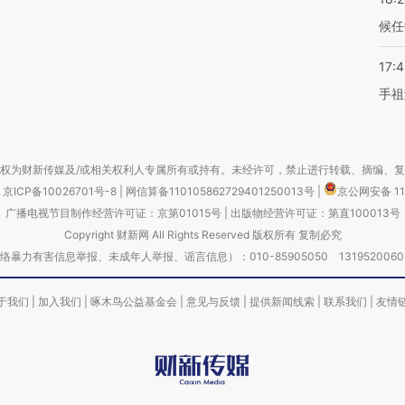
候任
17:
手祖
权为财新传媒及/或相关权利人专属所有或持有。未经许可，禁止进行转载、摘编、
京ICP备10026701号-8
|
网信算备110105862729401250013号
|
京公网安备 11
广播电视节目制作经营许可证：京第01015号
|
出版物经营许可证：第直100013号
Copyright 财新网 All Rights Reserved 版权所有 复制必究
害信息举报、未成年人举报、谣言信息）：010-85905050 13195200605 举报邮
于我们
|
加入我们
|
啄木鸟公益基金会
|
意见与反馈
|
提供新闻线索
|
联系我们
|
友情