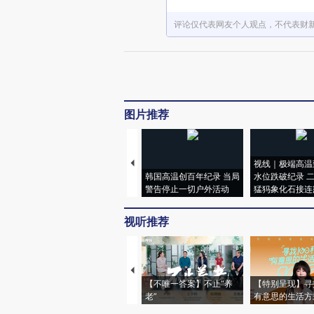
评论仅代表网友个人观点，不代表财
图片推荐
视线｜极端高温
韩国高温创百年纪录 当局
水位跌破纪录 
警告停止一切户外活动
猛犸象化石接连
视听推荐
【不唯一答案】不止“养
【特别呈现】寻
老”
有意思的生活方