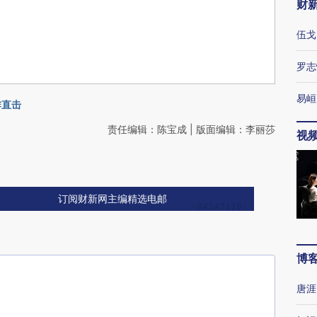
财
伍戈
罗志
易峘
炸直击
责任编辑：陈宝成 | 版面编辑：李丽莎
视
订阅财新网主编精选电邮
博
唐涯