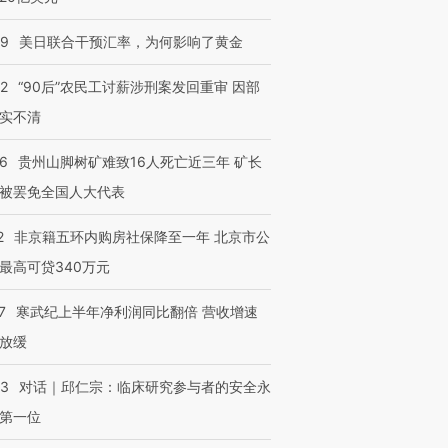
09
美日联合干预汇率，为何影响了黄金
32
“90后”农民工讨薪涉刑案发回重审 因部
实不清
36
贵州山脚树矿难致16人死亡近三年 矿长
被罢免全国人大代表
2
非京籍五环内购房社保降至一年 北京市公
最高可贷340万元
7
寒武纪上半年净利润同比翻倍 营收增速
放缓
53
对话｜邱仁宗：临床研究参与者的安全永
第一位