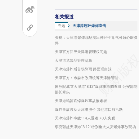
相关报道
专题
天津港连环爆炸直击
央视：天津港爆炸现场测出神经性毒气可致心脏骤
停
天津官方回应天津港管理权问题
天津港危险品管理乱象
天津港爆炸后首场降雨 路面现白沫
天津官方：市委市政府统筹天津港管理
国务院成立天津港“8.12”爆炸事故调查组 公安部副
部长牵头
天津港鸣笛哀悼爆炸事故罹难者
爆炸事故波及天津港股价 其他港口股活跃
天津港爆炸事故114人遇难 70人失联
李克强赴天津港“8·12”特别重大火灾爆炸事故现场