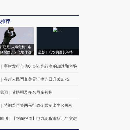
辑推荐
侵”还是“人道危机” 难
撕裂西班牙飞地休达
显影｜瓜农的漫长等待
｜
宇树发行市值610亿 先行者的加速和考验
｜
在岸人民币兑美元汇率连日升破6.75
我闻
｜
艾路明及多名股东被拘
｜
特朗普再签两份行政令限制出生公民权
周刊
｜
【封面报道】电力现货市场元年突进