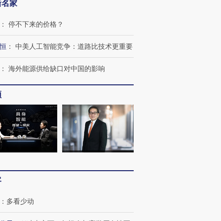
新名家
：
停不下来的价格？
恒
：
中美人工智能竞争：道路比技术更重要
：
海外能源供给缺口对中国的影响
频
客
：
多看少动