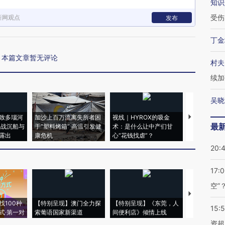
知识
受伤
新网观点
发布
丁金
本篇文章暂无评论
村夫
续加
吴晓
致多瑙河
加沙上百万流离失所者困
视线｜HYROX的吸金
马航飞行员
最
二战沉船与
于“塑料烤箱” 高温引发健
术：是什么让中产们甘
粒摇头丸 尿
露出
康危机
心“花钱找虐”？
毒品
20:
17:
空”
【推广】走
找100种
【特别呈现】澳门全力探
【特别呈现】《东莞，人
会，让数智科
15:
式·第一对
索葡语国家新渠道
间便利店》倾情上线
业
资超