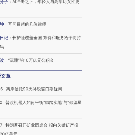
分子
：
AI冲击之下，年轻人与高学历女性更
坤
：
耳闻目睹的几位律师
日记
：
长护险覆盖全国 筹资和服务给予将持
码
波
：
“沉睡”的10万亿元公积金
跨国走私7万
视线｜被称为“蟑螂”的印
视线｜“入侵”还是“人道危
新文章
检体内含3种
度Z世代 用街头抗争将教
机”？难民潮撕裂西班牙
秘鲁纳斯
育部长拱下台
飞地休达
13人遇难
46
离岸信托90天补税窗口期疑问
00
普渡机器人如何平衡“脚踏实地”与“仰望星
？
进第四届链博
【商旅对话】华住集团
技“链”接产
【特别呈现】寻找100种
CFO：不靠规模取胜，华
【特别呈
57
特朗普召开矿业圆桌会 拟向关键矿产投
有意思的生活方式·第三对
住三大增长引擎是什么？
有意思的
20亿美元