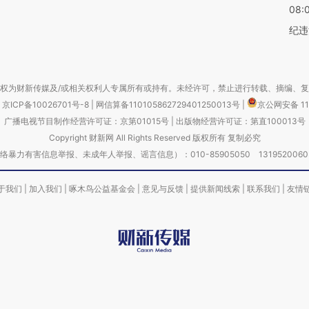
08:
纪违
权为财新传媒及/或相关权利人专属所有或持有。未经许可，禁止进行转载、摘编、
京ICP备10026701号-8
|
网信算备110105862729401250013号
|
京公网安备 11
广播电视节目制作经营许可证：京第01015号
|
出版物经营许可证：第直100013号
Copyright 财新网 All Rights Reserved 版权所有 复制必究
害信息举报、未成年人举报、谣言信息）：010-85905050 13195200605 举报邮
于我们
|
加入我们
|
啄木鸟公益基金会
|
意见与反馈
|
提供新闻线索
|
联系我们
|
友情