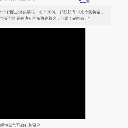
十个硝酸盐类集装箱，每个20吨。硝酸铵有10来个集装箱，
我怀疑可能是旁边别的东西先着火，引爆了硝酸铵。”
神经性毒气可致心脏骤停