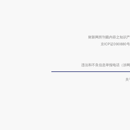
财新网所刊载内容之知识产
京ICP证090880号
违法和不良信息举报电话（涉网络暴力有
关