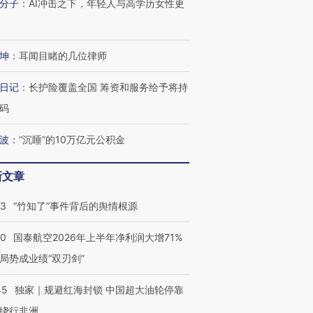
分子
：
AI冲击之下，年轻人与高学历女性更
进第四届链博
【商旅对话】华住集团
技“链”接产
【特别呈现】寻找100种
CFO：不靠规模取胜，华
【特别呈
有意思的生活方式·第三对
住三大增长引擎是什么？
有意思的
坤
：
耳闻目睹的几位律师
日记
：
长护险覆盖全国 筹资和服务给予将持
码
波
：
“沉睡”的10万亿元公积金
新文章
13
“竹知了”事件背后的舆情根源
10
国泰航空2026年上半年净利润大增71%
局势成业绩“双刃剑”
45
独家｜规避红海封锁 中国超大油轮停靠
绕行非洲