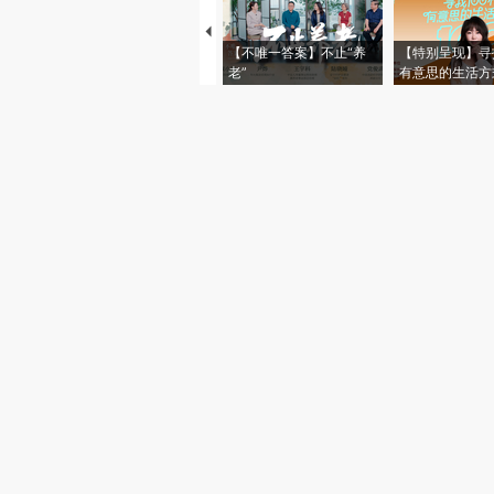
【不唯一答案】不止“养
【特别呈现】寻
老”
有意思的生活方