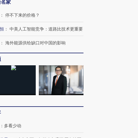
新名家
：
停不下来的价格？
恒
：
中美人工智能竞争：道路比技术更重要
：
海外能源供给缺口对中国的影响
频
跨国走私7万
视线｜HY
检体内含3种
泽连斯基密集出访美英 索
秘鲁纳斯卡观光飞机坠毁
术：是什
要防空导弹“救急”
13人遇难
心“花钱找
客
：
多看少动