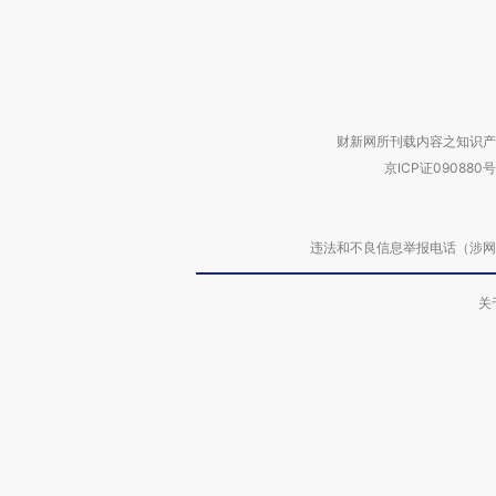
财新网所刊载内容之知识产
京ICP证090880号
违法和不良信息举报电话（涉网络暴力有
关