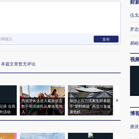
财
伍戈
罗志
新网观点
发布
易峘
视
本篇文章暂无评论
西班牙休达进入紧急状态
加沙上百万流离失所者困
马航飞行员
纪录 当局
数千非法移民从摩洛哥闯
于“塑料烤箱” 高温引发健
粒摇头丸 尿
外活动
入
康危机
毒品
博
唐涯