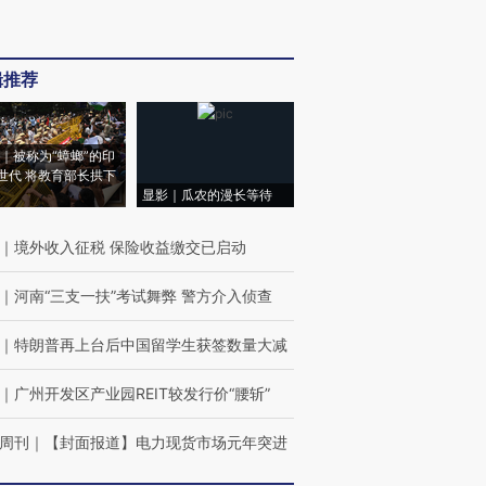
辑推荐
｜被称为“蟑螂”的印
世代 将教育部长拱下
显影｜瓜农的漫长等待
｜
境外收入征税 保险收益缴交已启动
｜
河南“三支一扶”考试舞弊 警方介入侦查
｜
特朗普再上台后中国留学生获签数量大减
｜
广州开发区产业园REIT较发行价“腰斩”
周刊
｜
【封面报道】电力现货市场元年突进