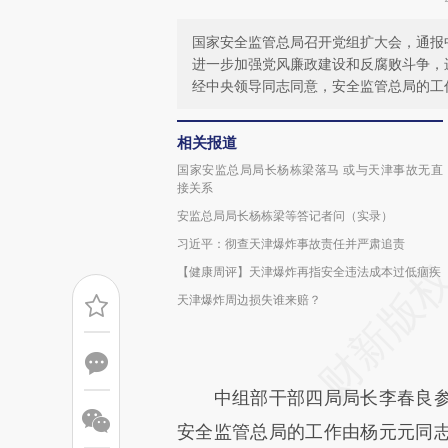
国家安全监管总局召开党组扩大会，通报
进一步加强党风廉政建设和反腐败斗争，
经中央领导同志同意，安全监管总局的工
相关报道
国家安监总局局长杨栋梁落马 或与天津事故无直
接关系
安监总局局长杨栋梁等答记者问（实录）
习近平：彻查天津爆炸事故责任并严肃追责
【健康周评】天津爆炸再指安全违法成本过低痼疾
天津爆炸周边损失谁来赔？
中组部干部四局局长李春良参
安全监管总局的工作由杨元元同