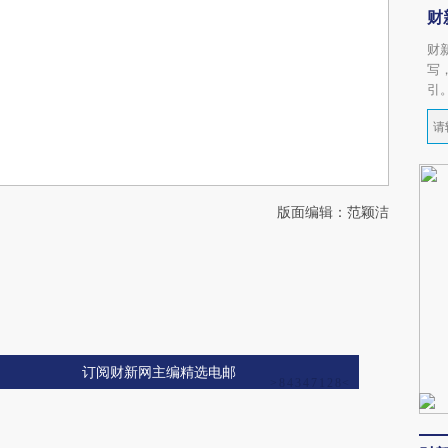
财
财
写
引
版面编辑：范颖洁
订阅财新网主编精选电邮