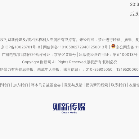
20:
后股
权为财新传媒及/或相关权利人专属所有或持有。未经许可，禁止进行转载、摘编、
京ICP备10026701号-8
|
网信算备110105862729401250013号
|
京公网安备 11
广播电视节目制作经营许可证：京第01015号
|
出版物经营许可证：第直100013号
Copyright 财新网 All Rights Reserved 版权所有 复制必究
害信息举报、未成年人举报、谣言信息）：010-85905050 13195200605 举报邮
于我们
|
加入我们
|
啄木鸟公益基金会
|
意见与反馈
|
提供新闻线索
|
联系我们
|
友情