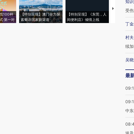
知识
【推广】走
受伤
找100种
【特别呈现】澳门全力探
【特别呈现】《东莞，人
会，让数智科
式·第一对
索葡语国家新渠道
间便利店》倾情上线
业
丁金
村夫
续加
吴晓
最
09:
09:
中东
08:
埃及