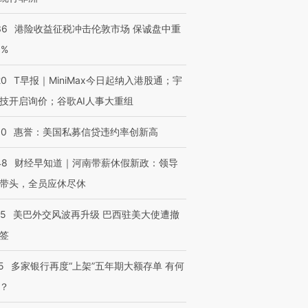
36
港险收益征税冲击伦敦市场 保诚盘中重
3%
20
T早报｜MiniMax今日起纳入港股通；宇
技开启询价；谷歌AI人事大重组
30
惠誉：美国私募信贷违约率创新高
48
财经早知道｜河南带薪休假新政：领导
带头，全员应休尽休
05
美巴外交风波再升级 巴西驻美大使遭撤
签
5
多家银行再度“上架”五年期大额存单 有何
？