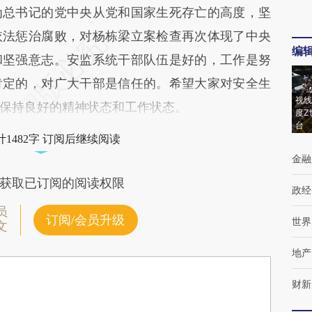
为总书记的党中央从党和国家生死存亡的高度，坚
依法惩治腐败，对杨栋梁立案检查再次体现了中央
编
和坚强意志。安监系统干部队伍是好的，工作是努
肯定的，对广大干部是信任的。希望大家对安全生
视线
保持良好的精神状态和工作状态。
度Z
台
1482字 订阅后继续阅读
金融
获取已订阅的阅读权限
政经
员
订阅/会员升级
世界
文
地产
财新