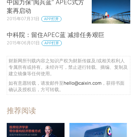
中国力保“阅兵蓝” APEC式方
案再启动
2015年07月31日
APP打开
中科院：留住APEC蓝 减排任务艰巨
2015年06月01日
APP打开
财新网所刊载内容之知识产权为财新传媒及/或相关权利人
专属所有或持有。未经许可，禁止进行转载、摘编、复制及
建立镜像等任何使用。
如有意愿转载，请发邮件至
hello@caixin.com
，获得书面
确认及授权后，方可转载。
推荐阅读