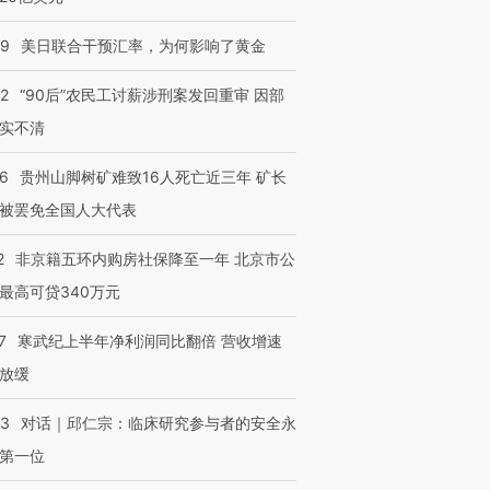
09
美日联合干预汇率，为何影响了黄金
32
“90后”农民工讨薪涉刑案发回重审 因部
实不清
36
贵州山脚树矿难致16人死亡近三年 矿长
被罢免全国人大代表
2
非京籍五环内购房社保降至一年 北京市公
最高可贷340万元
7
寒武纪上半年净利润同比翻倍 营收增速
放缓
53
对话｜邱仁宗：临床研究参与者的安全永
第一位