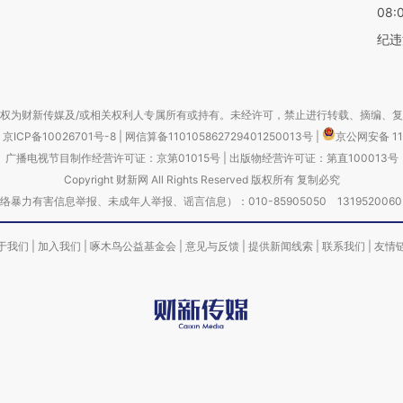
08:
纪违
权为财新传媒及/或相关权利人专属所有或持有。未经许可，禁止进行转载、摘编、
京ICP备10026701号-8
|
网信算备110105862729401250013号
|
京公网安备 11
广播电视节目制作经营许可证：京第01015号
|
出版物经营许可证：第直100013号
Copyright 财新网 All Rights Reserved 版权所有 复制必究
害信息举报、未成年人举报、谣言信息）：010-85905050 13195200605 举报邮
于我们
|
加入我们
|
啄木鸟公益基金会
|
意见与反馈
|
提供新闻线索
|
联系我们
|
友情