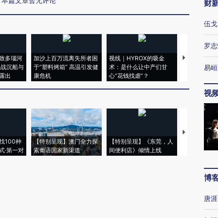
本篇文章暂无评论
财
伍戈
罗志
致多瑙河
加沙上百万流离失所者困
视线｜HYROX的吸金
马航飞行员
二战沉船与
于“塑料烤箱” 高温引发健
术：是什么让中产们甘
粒摇头丸 尿
易峘
露出
康危机
心“花钱找虐”？
毒品
视
【推广】走
找100种
【特别呈现】澳门全力探
【特别呈现】《东莞，人
会，让数智科
式·第一对
索葡语国家新渠道
间便利店》倾情上线
业
博
唐涯