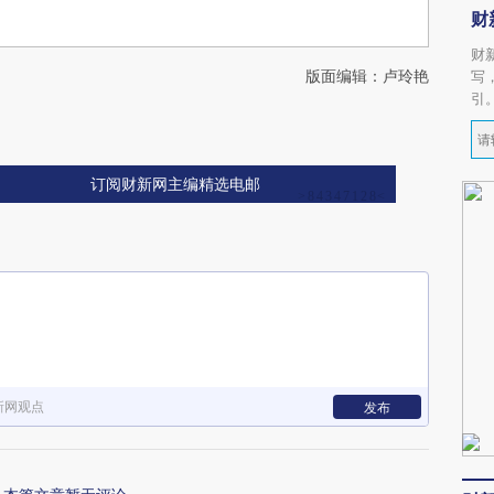
财
财
版面编辑：卢玲艳
写
引
订阅财新网主编精选电邮
新网观点
发布