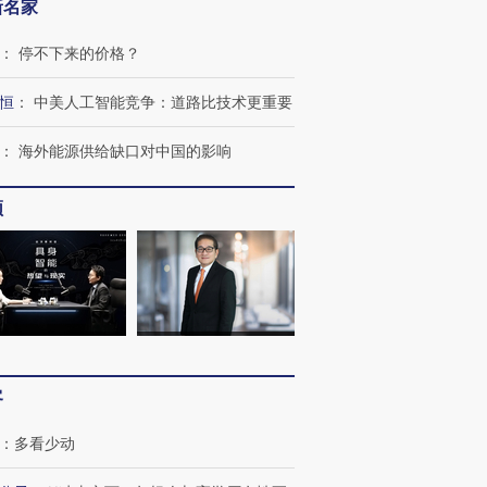
新名家
：
停不下来的价格？
恒
：
中美人工智能竞争：道路比技术更重要
跨国走私7万
视线｜被称为“蟑螂”的印
视线｜“入侵”还是“人道危
检体内含3种
：
海外能源供给缺口对中国的影响
度Z世代 用街头抗争将教
机”？难民潮撕裂西班牙
秘鲁纳斯
育部长拱下台
飞地休达
13人遇难
频
进第四届链博
【商旅对话】华住集团
技“链”接产
【特别呈现】寻找100种
CFO：不靠规模取胜，华
【特别呈
有意思的生活方式·第三对
住三大增长引擎是什么？
有意思的
客
：
多看少动