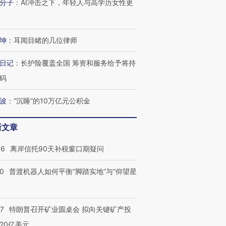
分子
：
AI冲击之下，年轻人与高学历女性更
坤
：
耳闻目睹的几位律师
日记
：
长护险覆盖全国 筹资和服务给予将持
码
波
：
“沉睡”的10万亿元公积金
新文章
46
离岸信托90天补税窗口期疑问
00
普渡机器人如何平衡“脚踏实地”与“仰望星
？
57
特朗普召开矿业圆桌会 拟向关键矿产投
20亿美元