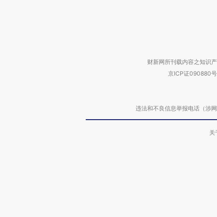
财新网所刊载内容之知识产
京ICP证090880号
违法和不良信息举报电话（涉网络暴力有
关