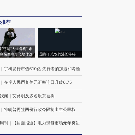
辑推荐
侵”还是“人道危机” 难
撕裂西班牙飞地休达
显影｜瓜农的漫长等待
｜
宇树发行市值610亿 先行者的加速和考验
｜
在岸人民币兑美元汇率连日升破6.75
我闻
｜
艾路明及多名股东被拘
｜
特朗普再签两份行政令限制出生公民权
周刊
｜
【封面报道】电力现货市场元年突进