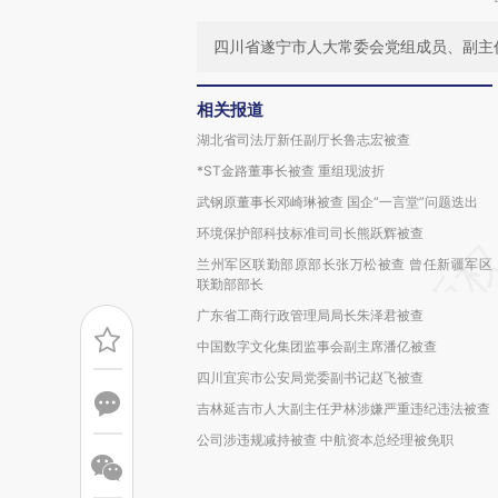
四川省遂宁市人大常委会党组成员、副主
相关报道
湖北省司法厅新任副厅长鲁志宏被查
*ST金路董事长被查 重组现波折
武钢原董事长邓崎琳被查 国企“一言堂”问题迭出
环境保护部科技标准司司长熊跃辉被查
兰州军区联勤部原部长张万松被查 曾任新疆军区
联勤部部长
广东省工商行政管理局局长朱泽君被查
中国数字文化集团监事会副主席潘亿被查
四川宜宾市公安局党委副书记赵飞被查
吉林延吉市人大副主任尹林涉嫌严重违纪违法被查
公司涉违规减持被查 中航资本总经理被免职