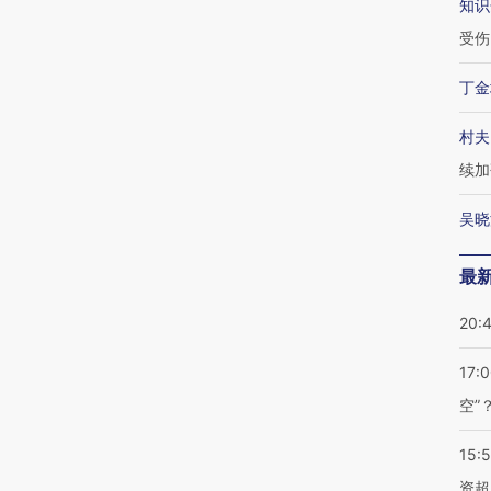
知识
受伤
丁金
村夫
续加
吴晓
最
20:
17:
空”
15:
资超