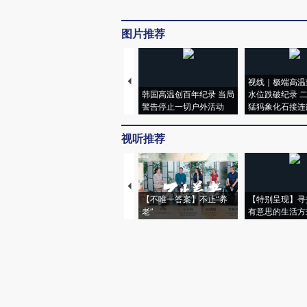
图片推荐
视线｜极端高温
韩国高温创百年纪录 当局
水位跌破纪录 
警告停止一切户外活动
猛犸象化石接连
视听推荐
【不唯一答案】不止“养
【特别呈现】寻
老”
有意思的生活方