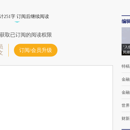
计251字 订阅后继续阅读
编
获取已订阅的阅读权限
员
“入
订阅/会员升级
文
民潮
特稿
金融
金融
世界
财新