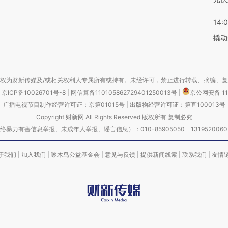
14:
撬动
权为财新传媒及/或相关权利人专属所有或持有。未经许可，禁止进行转载、摘编、
京ICP备10026701号-8
|
网信算备110105862729401250013号
|
京公网安备 11
广播电视节目制作经营许可证：京第01015号
|
出版物经营许可证：第直100013号
Copyright 财新网 All Rights Reserved 版权所有 复制必究
害信息举报、未成年人举报、谣言信息）：010-85905050 13195200605 举报邮
于我们
|
加入我们
|
啄木鸟公益基金会
|
意见与反馈
|
提供新闻线索
|
联系我们
|
友情