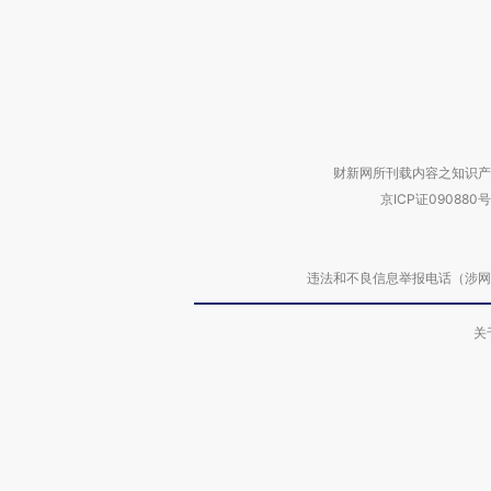
财新网所刊载内容之知识产
京ICP证090880号
违法和不良信息举报电话（涉网络暴力有
关