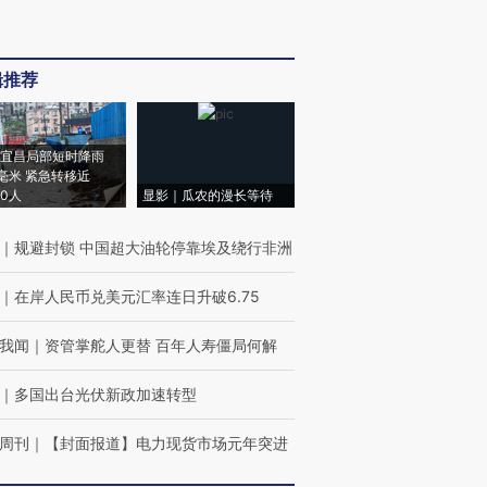
辑推荐
宜昌局部短时降雨
8毫米 紧急转移近
00人
显影｜瓜农的漫长等待
｜
规避封锁 中国超大油轮停靠埃及绕行非洲
｜
在岸人民币兑美元汇率连日升破6.75
我闻
｜
资管掌舵人更替 百年人寿僵局何解
｜
多国出台光伏新政加速转型
周刊
｜
【封面报道】电力现货市场元年突进