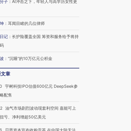
分子
：
AI冲击之下，年轻人与高学历女性更
坤
：
耳闻目睹的几位律师
日记
：
长护险覆盖全国 筹资和服务给予将持
码
波
：
“沉睡”的10万亿元公积金
新文章
0
宇树科技IPO估值600亿元 DeepSeek参
略配售
22
油气市场剧烈波动现套利空间 嘉能可上
扭亏、净利增超50亿美元
6
贝恩资本宣布收购贡茶 在中国大陆无法