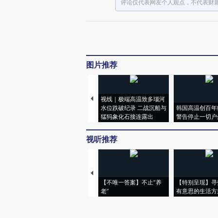
评论仅代表网友个人观点，不代表财
图片推荐
视线｜极端高温致多瑙河
水位跌破纪录 二战沉船与
韩国高温创百年
猛犸象化石接连露出
警告停止一切户
视听推荐
【不唯一答案】不止“养
【特别呈现】寻
老”
有意思的生活方