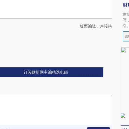
财
财
写
引
版面编辑：卢玲艳
订阅财新网主编精选电邮