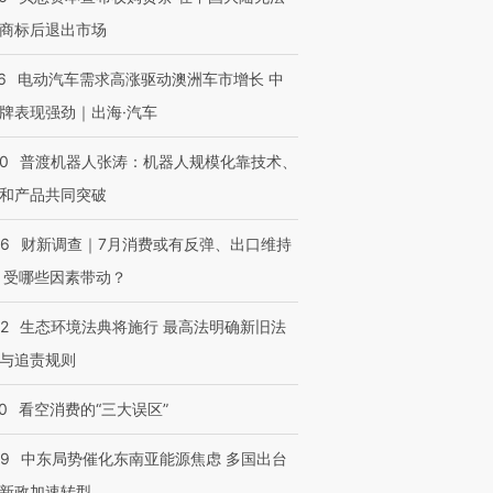
商标后退出市场
6
电动汽车需求高涨驱动澳洲车市增长 中
牌表现强劲｜出海·汽车
00
普渡机器人张涛：机器人规模化靠技术、
和产品共同突破
56
财新调查｜7月消费或有反弹、出口维持
 受哪些因素带动？
42
生态环境法典将施行 最高法明确新旧法
与追责规则
0
看空消费的“三大误区”
59
中东局势催化东南亚能源焦虑 多国出台
新政加速转型