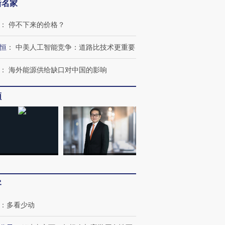
新名家
：
停不下来的价格？
恒
：
中美人工智能竞争：道路比技术更重要
：
海外能源供给缺口对中国的影响
频
OX的吸金
马航飞行员跨国走私7万
视线｜被称为“蟑螂”的印
让中产们甘
粒摇头丸 尿检体内含3种
度Z世代 用街头抗争将教
秘鲁纳斯
”？
毒品
育部长拱下台
13人遇难
进第四届链博
【商旅对话】华住集团
客
技“链”接产
【特别呈现】寻找100种
CFO：不靠规模取胜，华
【特别呈
有意思的生活方式·第三对
住三大增长引擎是什么？
有意思的
：
多看少动