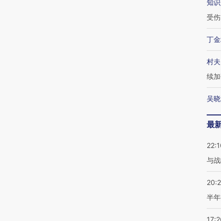
知识
受伤
丁金
村夫
续加
吴晓
最
22:1
与战
20:
半年
17:2