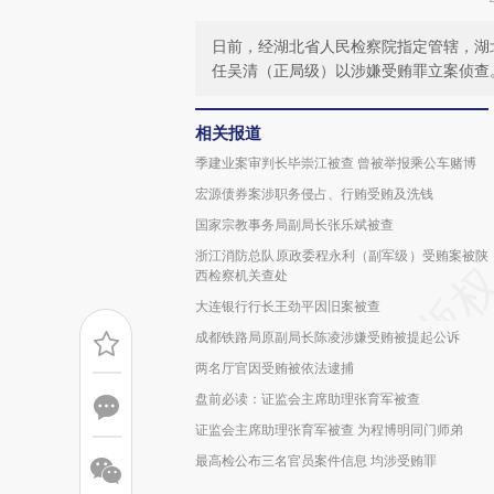
日前，经湖北省人民检察院指定管辖，湖
任吴清（正局级）以涉嫌受贿罪立案侦查
相关报道
季建业案审判长毕崇江被查 曾被举报乘公车赌博
宏源债券案涉职务侵占、行贿受贿及洗钱
国家宗教事务局副局长张乐斌被查
浙江消防总队原政委程永利（副军级）受贿案被陕
西检察机关查处
大连银行行长王劲平因旧案被查
成都铁路局原副局长陈凌涉嫌受贿被提起公诉
两名厅官因受贿被依法逮捕
盘前必读：证监会主席助理张育军被查
证监会主席助理张育军被查 为程博明同门师弟
最高检公布三名官员案件信息 均涉受贿罪