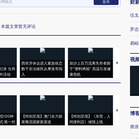
财
新网观点
发布
伍戈
本篇文章暂无评论
罗志
易峘
视
西班牙休达进入紧急状态
加沙上百万流离失所者困
视线｜HYR
纪录 当局
数千非法移民从摩洛哥闯
于“塑料烤箱” 高温引发健
术：是什么
外活动
入
康危机
心“花钱找虐
【推广】走
博
找100种
【特别呈现】澳门全力探
【特别呈现】《东莞，人
会，让数智科
式·第一对
索葡语国家新渠道
间便利店》倾情上线
业
唐涯