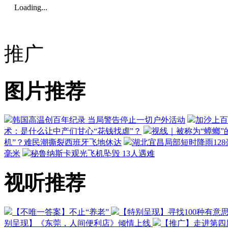
Loading...
推广
图片推荐
韩国高温创百年纪录 当局警告停止一切户外活动
加沙上百
术：是什么让中产们甘心“花钱找虐”？
视线｜被称为“蟑螂”
机”？难民潮撕裂西班牙飞地休达
湖北宜昌局部短时降雨128毫
毫米
秘鲁纳斯卡观光飞机坠毁 13人遇难
视听推荐
【不唯一答案】不止“养老”
【特别呈现】寻找100种有意
别呈现】《东莞，人间便利店》倾情上线
【推广】走进第四