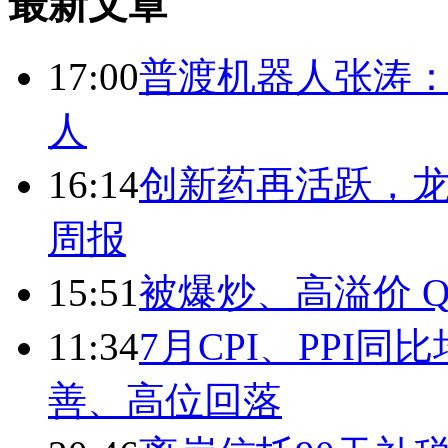
最新文章
17:00
普渡机器人张涛
人
16:14
创新药再活跃，
周报
15:51
被爆炒、高溢价 Q
11:34
7月CPI、PPI同
善、高位回落