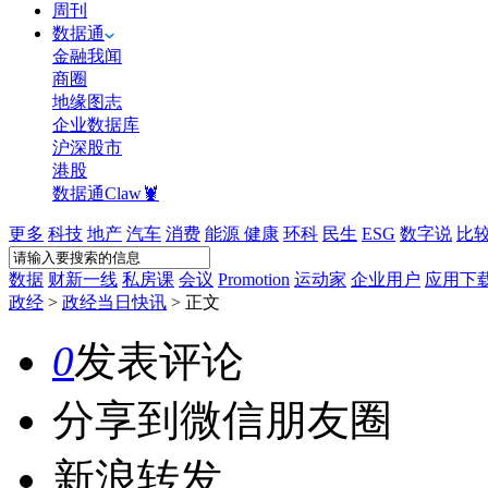
周刊
数据通
金融我闻
商圈
地缘图志
企业数据库
沪深股市
港股
数据通Claw🦞
更多
科技
地产
汽车
消费
能源
健康
环科
民生
ESG
数字说
比
数据
财新一线
私房课
会议
Promotion
运动家
企业用户
应用下
政经
>
政经当日快讯
>
正文
0
发表评论
分享到微信朋友圈
新浪转发