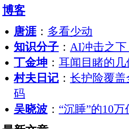
博客
唐涯
：
多看少动
知识分子
：
AI冲击之
丁金坤
：
耳闻目睹的几
村夫日记
：
长护险覆盖
码
吴晓波
：
“沉睡”的10