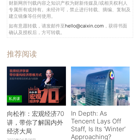
财新网所刊载内容之知识产权为财新传媒及/或相关权利人
专属所有或持有。未经许可，禁止进行转载、摘编、复制及
建立镜像等任何使用。
如有意愿转载，请发邮件至
hello@caixin.com
，获得书面
确认及授权后，方可转载。
推荐阅读
私房课
In Depth: As
向松祚：宏观经济70
Tencent Lays Off
讲，带你了解国内外
Staff, Is Its ‘Winter’
经济大局
Approaching?
2022年04月06日