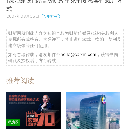
[法治建设] 最高法院改革死刑复核案件裁判方
式
2007年03月05日
APP打开
财新网所刊载内容之知识产权为财新传媒及/或相关权利人
专属所有或持有。未经许可，禁止进行转载、摘编、复制及
建立镜像等任何使用。
如有意愿转载，请发邮件至
hello@caixin.com
，获得书面
确认及授权后，方可转载。
推荐阅读
私房课