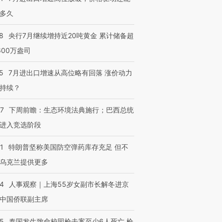
多久
8
央行7月继续增持近20吨黄金 累计储备超
600万盎司
5
7月进出口增速从高位略有回落 涨价动力
持续？
07
下周前瞻：生态环境法典施行；巴西总统
进入竞选阶段
1
特朗普坚称美国防空弹药库存充足 但不
乌克兰提供更多
24
人事观察｜上海55岁女副市长解冬进京
中国侨联副主席
45
泰国发生致命校园枪击案至少6人死亡 枪