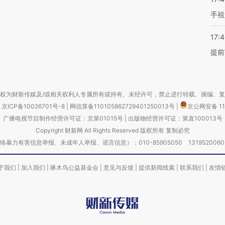
手祖
17:
提前
权为财新传媒及/或相关权利人专属所有或持有。未经许可，禁止进行转载、摘编、
京ICP备10026701号-8
|
网信算备110105862729401250013号
|
京公网安备 11
广播电视节目制作经营许可证：京第01015号
|
出版物经营许可证：第直100013号
Copyright 财新网 All Rights Reserved 版权所有 复制必究
害信息举报、未成年人举报、谣言信息）：010-85905050 13195200605 举报邮
于我们
|
加入我们
|
啄木鸟公益基金会
|
意见与反馈
|
提供新闻线索
|
联系我们
|
友情