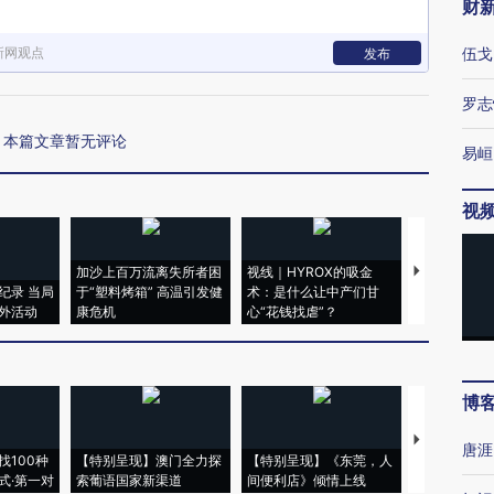
财
新网观点
伍戈
发布
罗志
本篇文章暂无评论
易峘
视
加沙上百万流离失所者困
视线｜HYROX的吸金
马航飞行员
纪录 当局
于“塑料烤箱” 高温引发健
术：是什么让中产们甘
粒摇头丸 尿
外活动
康危机
心“花钱找虐”？
毒品
博
【推广】走
唐涯
找100种
【特别呈现】澳门全力探
【特别呈现】《东莞，人
会，让数智科
式·第一对
索葡语国家新渠道
间便利店》倾情上线
业