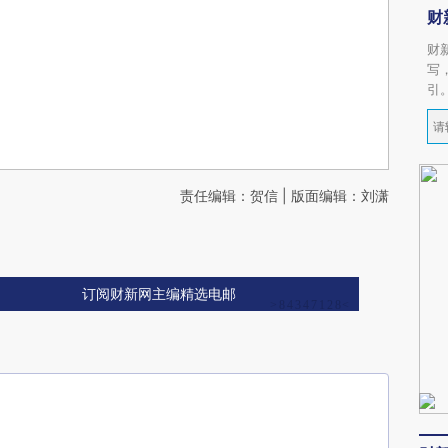
财
财
写
引
责任编辑：贺信 | 版面编辑：刘潇
订阅财新网主编精选电邮