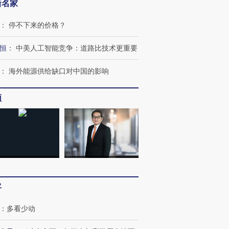
新名家
：
停不下来的价格？
恒
：
中美人工智能竞争：道路比技术更重要
：
海外能源供给缺口对中国的影响
频
跨国走私7万
视线｜被称为“蟑螂”的印
视线｜“入侵”还是“人道危
检体内含3种
度Z世代 用街头抗争将教
机”？难民潮撕裂西班牙
秘鲁纳斯
育部长拱下台
飞地休达
13人遇难
客
进第四届链博
【商旅对话】华住集团
：
多看少动
技“链”接产
【特别呈现】寻找100种
CFO：不靠规模取胜，华
【特别呈
有意思的生活方式·第三对
住三大增长引擎是什么？
有意思的