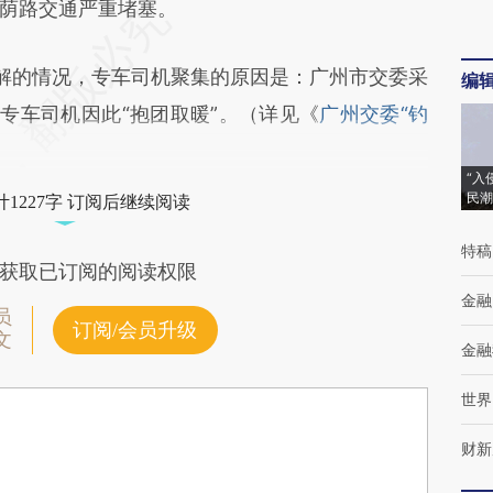
荫路交通严重堵塞。
解的情况，专车司机聚集的原因是：广州市交委采
编
，专车司机因此“抱团取暖”。（详见《
广州交委“钓
“入
民潮
1227字 订阅后继续阅读
特稿
获取已订阅的阅读权限
金融
员
订阅/会员升级
文
金融
世界
财新