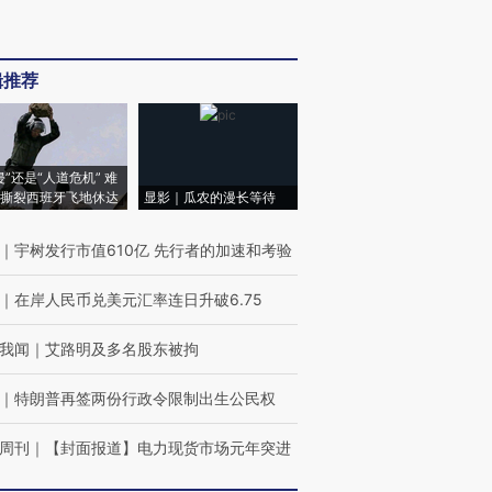
辑推荐
侵”还是“人道危机” 难
撕裂西班牙飞地休达
显影｜瓜农的漫长等待
｜
宇树发行市值610亿 先行者的加速和考验
｜
在岸人民币兑美元汇率连日升破6.75
我闻
｜
艾路明及多名股东被拘
｜
特朗普再签两份行政令限制出生公民权
周刊
｜
【封面报道】电力现货市场元年突进