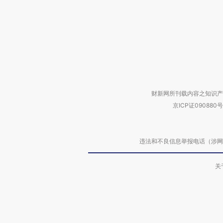
财新网所刊载内容之知识产
京ICP证090880号
违法和不良信息举报电话（涉网络暴力有
关