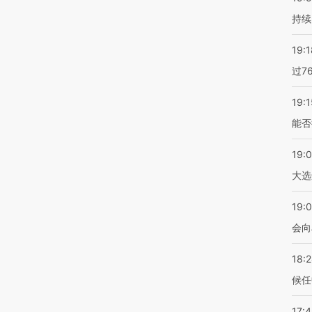
持续
19:1
过7
19:1
能否
19:
大选
19:0
会向
18:
候任
17: