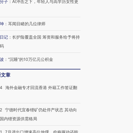
分子
：
AI冲击之下，年轻人与高学历女性更
坤
：
耳闻目睹的几位律师
日记
：
长护险覆盖全国 筹资和服务给予将持
码
波
：
“沉睡”的10万亿元公积金
新文章
14
海外金融专才回流香港 外籍工作签证翻
2
宁德时代宜春锂矿仍处停产状态 其动向
国内锂资源供需格局
1
7月进出口增速高位放缓，价格驱动还能