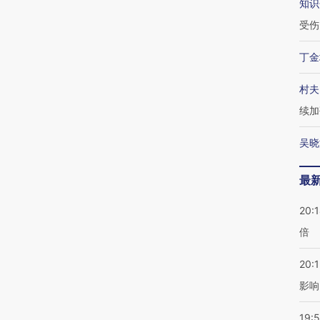
知识
受伤
丁金
村夫
续加
吴晓
最
20:
倍
20:1
影响
19:5