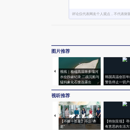
评论仅代表网友个人观点，不代表财
图片推荐
视线｜极端高温致多瑙河
水位跌破纪录 二战沉船与
韩国高温创百年
猛犸象化石接连露出
警告停止一切户
视听推荐
【不唯一答案】不止“养
【特别呈现】寻
老”
有意思的生活方