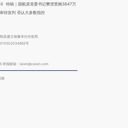
50
特稿｜国航原党委书记樊澄受贿3847万
审待宣判 否认大多数指控
复制及建立镜像等任何使用。
010502034662号
箱：laixin@caixin.com
链接