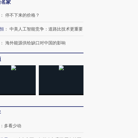
新名家
：
停不下来的价格？
恒
：
中美人工智能竞争：道路比技术更重要
：
海外能源供给缺口对中国的影响
频
OX的吸金
马航飞行员跨国走私7万
视线｜被称为“蟑螂”的印
让中产们甘
粒摇头丸 尿检体内含3种
度Z世代 用街头抗争将教
秘鲁纳斯
”？
毒品
育部长拱下台
13人遇难
进第四届链博
【商旅对话】华住集团
客
技“链”接产
【特别呈现】寻找100种
CFO：不靠规模取胜，华
【特别呈
有意思的生活方式·第三对
住三大增长引擎是什么？
有意思的
：
多看少动