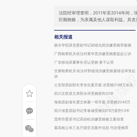
法院经审理查明，2011年至2014年
巨额贿赂，为亲属及他人谋取利益。其贪
相关报道
丽水学院原党委副书记胡雄光因涉嫌受贿罪被捕
广西检察机关依法对黄华宽涉嫌受贿案提起公诉
广东移动原董事长否认受贿 妻子认罪
甘肃检察机关依法对郭德清涉嫌受贿案移送审查起
诉
公安部原副部长李东生案开庭 涉受贿2198万余元
四川文联原主席郭永祥受贿获刑20年
海南原副省长冀文林案一审开庭 涉受贿2046万
四川省委原副书记李春城受贿3979万获刑13年
昆明市委原书记高劲松涉嫌受贿被立案侦查
最高检公布三名厅级官员案件信息 均涉受贿罪