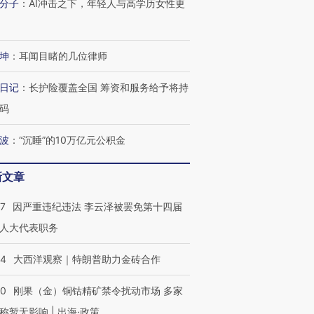
分子
：
AI冲击之下，年轻人与高学历女性更
坤
：
耳闻目睹的几位律师
日记
：
长护险覆盖全国 筹资和服务给予将持
码
波
：
“沉睡”的10万亿元公积金
新文章
07
因严重违纪违法 李云泽被罢免第十四届
人大代表职务
44
大西洋观察｜特朗普助力金砖合作
40
刚果（金）铜钴精矿禁令扰动市场 多家
称暂无影响 | 出海·政策