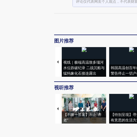
评论仅代表网友个人观点，不代表财
图片推荐
视线｜极端高温致多瑙河
水位跌破纪录 二战沉船与
韩国高温创百年
猛犸象化石接连露出
警告停止一切户
视听推荐
【不唯一答案】不止“养
【特别呈现】寻
老”
有意思的生活方