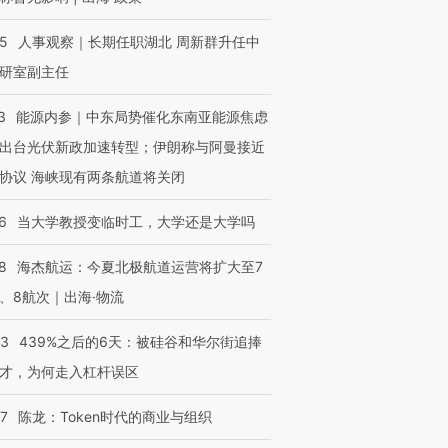
25
人事观察｜长期任职湖北 周新群升任中
研室副主任
3
能源内参｜中东局势催化东南亚能源焦虑
出台光伏新政加速转型；伊朗称与阿曼接近
协议 海峡现有两条航道将关闭
6
当大学教授变临时工，大学还是大学吗
8
海杰航运：今夏北极航道运营将扩大至7
、8航次｜出海·物流
53
439%之后的6天：被硅谷和华尔街追捧
才，为何走入杠杆误区
07
陈龙：Token时代的商业与组织