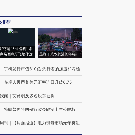
辑推荐
侵”还是“人道危机” 难
撕裂西班牙飞地休达
显影｜瓜农的漫长等待
｜
宇树发行市值610亿 先行者的加速和考验
｜
在岸人民币兑美元汇率连日升破6.75
我闻
｜
艾路明及多名股东被拘
｜
特朗普再签两份行政令限制出生公民权
周刊
｜
【封面报道】电力现货市场元年突进