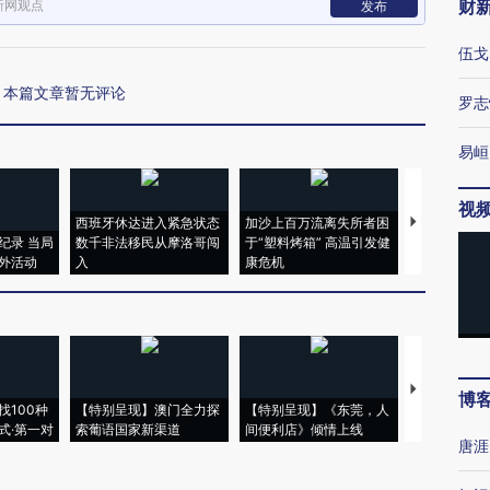
财
新网观点
发布
伍戈
本篇文章暂无评论
罗志
易峘
视
西班牙休达进入紧急状态
加沙上百万流离失所者困
视线｜HYR
纪录 当局
数千非法移民从摩洛哥闯
于“塑料烤箱” 高温引发健
术：是什么
外活动
入
康危机
心“花钱找虐
【推广】走
博
找100种
【特别呈现】澳门全力探
【特别呈现】《东莞，人
会，让数智科
式·第一对
索葡语国家新渠道
间便利店》倾情上线
业
唐涯