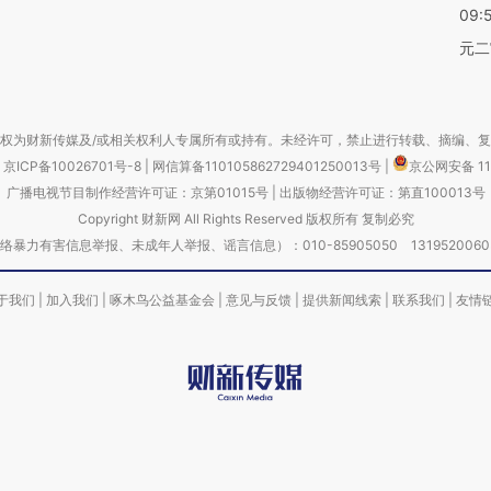
09:
元二
权为财新传媒及/或相关权利人专属所有或持有。未经许可，禁止进行转载、摘编、
京ICP备10026701号-8
|
网信算备110105862729401250013号
|
京公网安备 11
广播电视节目制作经营许可证：京第01015号
|
出版物经营许可证：第直100013号
Copyright 财新网 All Rights Reserved 版权所有 复制必究
害信息举报、未成年人举报、谣言信息）：010-85905050 13195200605 举报邮
于我们
|
加入我们
|
啄木鸟公益基金会
|
意见与反馈
|
提供新闻线索
|
联系我们
|
友情