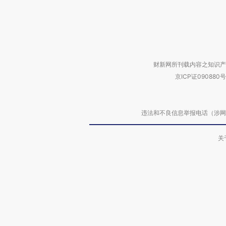
财新网所刊载内容之知识产
京ICP证090880号
违法和不良信息举报电话（涉网络暴力有
关