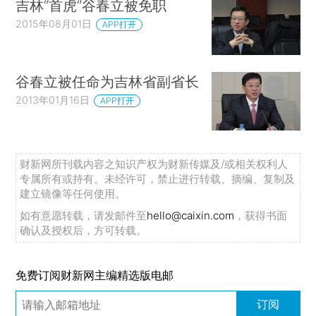
吉林“首虎”谷春立被免职
2015年08月01日
APP打开
谷春立被任命为吉林省副省长
2013年01月16日
APP打开
财新网所刊载内容之知识产权为财新传媒及/或相关权利人
专属所有或持有。未经许可，禁止进行转载、摘编、复制及
建立镜像等任何使用。
如有意愿转载，请发邮件至
hello@caixin.com
，获得书面
确认及授权后，方可转载。
免费订阅财新网主编精选版电邮
订阅