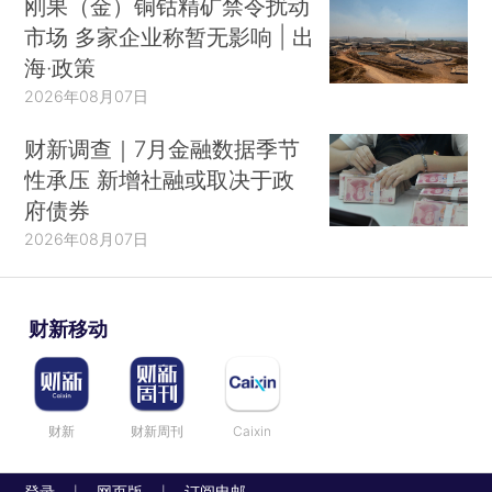
刚果（金）铜钴精矿禁令扰动
市场 多家企业称暂无影响 | 出
海·政策
2026年08月07日
财新调查｜7月金融数据季节
性承压 新增社融或取决于政
府债券
2026年08月07日
财新移动
财新
财新周刊
Caixin
登录
网页版
订阅电邮