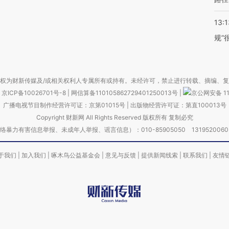
13:1
规”
权为财新传媒及/或相关权利人专属所有或持有。未经许可，禁止进行转载、摘编、
京ICP备10026701号-8
|
网信算备110105862729401250013号
|
京公网安备 11
广播电视节目制作经营许可证：京第01015号
|
出版物经营许可证：第直100013号
Copyright 财新网 All Rights Reserved 版权所有 复制必究
害信息举报、未成年人举报、谣言信息）：010-85905050 13195200605 举报邮
于我们
|
加入我们
|
啄木鸟公益基金会
|
意见与反馈
|
提供新闻线索
|
联系我们
|
友情