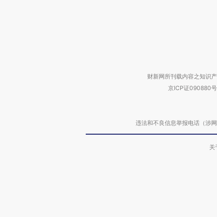
财新网所刊载内容之知识产
京ICP证090880号
违法和不良信息举报电话（涉网络暴力有
关