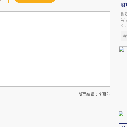
财
财
写
引
版面编辑：李丽莎