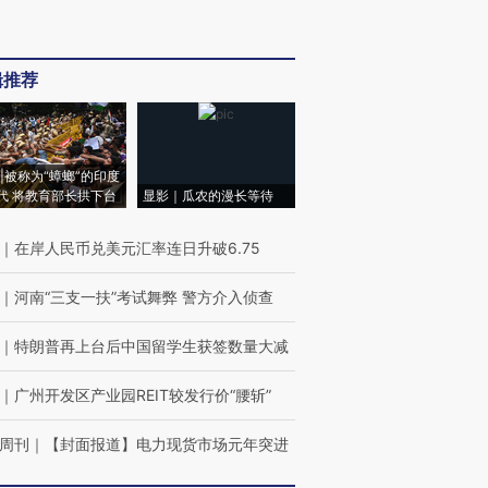
辑推荐
|被称为“蟑螂”的印度
代 将教育部长拱下台
显影｜瓜农的漫长等待
｜
在岸人民币兑美元汇率连日升破6.75
｜
河南“三支一扶”考试舞弊 警方介入侦查
｜
特朗普再上台后中国留学生获签数量大减
｜
广州开发区产业园REIT较发行价“腰斩”
周刊
｜
【封面报道】电力现货市场元年突进