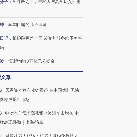
分子
：
AI冲击之下，年轻人与高学历女性更
让中产们甘
粒摇头丸 尿检体内含3种
度Z世代 用街头抗争将教
秘鲁纳斯
”？
毒品
育部长拱下台
13人遇难
坤
：
耳闻目睹的几位律师
日记
：
长护险覆盖全国 筹资和服务给予将持
进第四届链博
【商旅对话】华住集团
码
技“链”接产
【特别呈现】寻找100种
CFO：不靠规模取胜，华
【特别呈
有意思的生活方式·第三对
住三大增长引擎是什么？
有意思的
波
：
“沉睡”的10万亿元公积金
新文章
6
贝恩资本宣布收购贡茶 在中国大陆无法
商标后退出市场
6
电动汽车需求高涨驱动澳洲车市增长 中
牌表现强劲｜出海·汽车
00
普渡机器人张涛：机器人规模化靠技术、