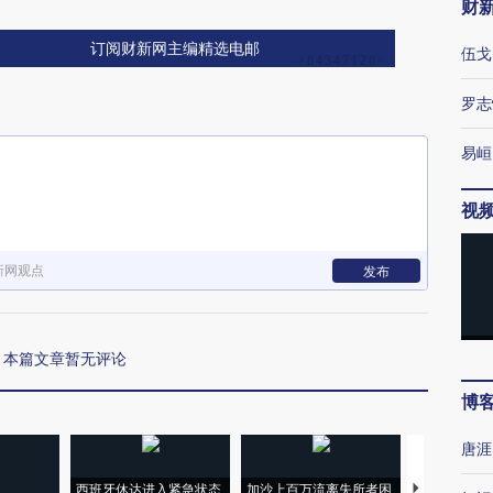
财
订阅财新网主编精选电邮
伍戈
罗志
易峘
视
新网观点
发布
本篇文章暂无评论
博
唐涯
西班牙休达进入紧急状态
加沙上百万流离失所者困
视线｜HYR