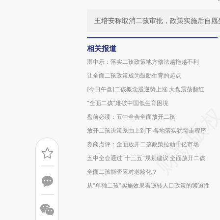
王培安称取消二孩审批，政策实施后自愿
相关报道
湛中乐：落实二孩政策地方修法越拖越不利
让全面二孩政策成为鼓励生育的起点
[今日午盘]二孩概念股逆势上涨 大盘震荡翻红
“全面二孩”难破中国低生育困境
盘前必读：五中全会全面放开二孩
放开二孩决策系由上到下 各地落实犹需走程序
券商点评：全面放开二孩政策拉动千亿市场
五中全会通过“十三五”规划建议 全面放开二孩
全面二孩能否应对老龄化？
从“单独二孩”实施效果看逆转人口政策的紧迫性