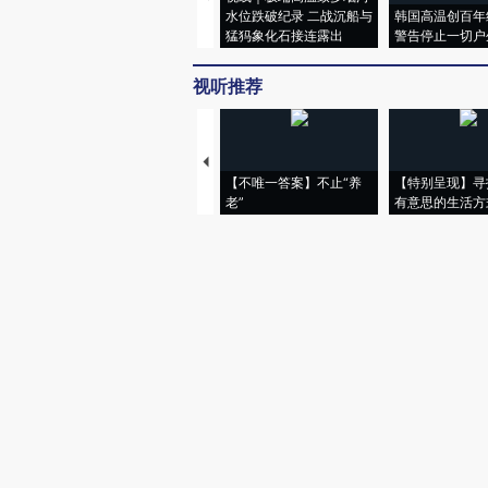
水位跌破纪录 二战沉船与
韩国高温创百年
猛犸象化石接连露出
警告停止一切户
视听推荐
【不唯一答案】不止“养
【特别呈现】寻
老”
有意思的生活方