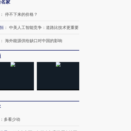
新名家
：
停不下来的价格？
恒
：
中美人工智能竞争：道路比技术更重要
：
海外能源供给缺口对中国的影响
频
客
：
多看少动
OX的吸金
马航飞行员跨国走私7万
视线｜被称为“蟑螂”的印