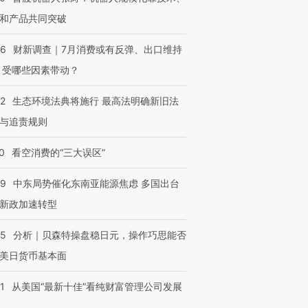
和产品共同突破
56
财新调查｜7月消费或有反弹、出口维持
 受哪些因素带动？
42
生态环境法典将施行 最高法明确新旧法
与追责规则
0
看空消费的“三大误区”
59
中东局势催化东南亚能源焦虑 多国出台
新政加速转型
05
分析｜贝森特操盘稳日元，操作巧思能否
美日货币基本面
1
从美国“最新十佳”看纯财富管理公司发展