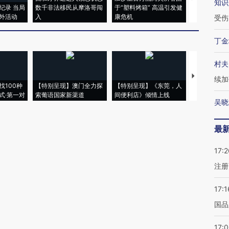
知识
纪录 当局
数千非法移民从摩洛哥闯
于“塑料烤箱” 高温引发健
术：是什么
外活动
入
康危机
心“花钱找虐
受伤
丁金
村夫
【推广】走
续加
找100种
【特别呈现】澳门全力探
【特别呈现】《东莞，人
会，让数智科
式·第一对
索葡语国家新渠道
间便利店》倾情上线
业
吴晓
最
17:2
注册
17:1
国品
17: