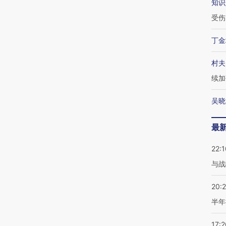
知识
受伤
丁金
村夫
续加
吴晓
最
22:1
与战
20:
半年
17:2