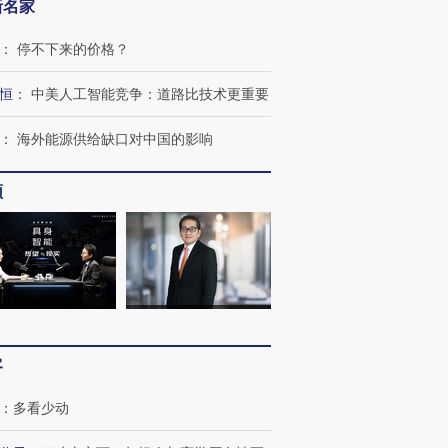
新名家
：
停不下来的价格？
恒
：
中美人工智能竞争：道路比技术更重要
：
海外能源供给缺口对中国的影响
频
OX的吸金
马航飞行员跨国走私7万
视线｜被称为“蟑螂”的印
让中产们甘
粒摇头丸 尿检体内含3种
度Z世代 用街头抗争将教
秘鲁纳斯
”？
毒品
育部长拱下台
13人遇难
客
进第四届链博
【商旅对话】华住集团
：
多看少动
技“链”接产
【特别呈现】寻找100种
CFO：不靠规模取胜，华
【特别呈
有意思的生活方式·第三对
住三大增长引擎是什么？
有意思的