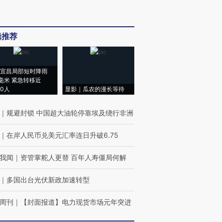
辑推荐
宜昌局部短时降雨
8毫米 紧急转移近
00人
显影｜瓜农的漫长等待
｜
规避封锁 中国超大油轮停靠埃及绕行非洲
｜
在岸人民币兑美元汇率连日升破6.75
我闻
｜
资管掌舵人更替 百年人寿僵局何解
｜
多国出台光伏新政加速转型
周刊
｜
【封面报道】电力现货市场元年突进