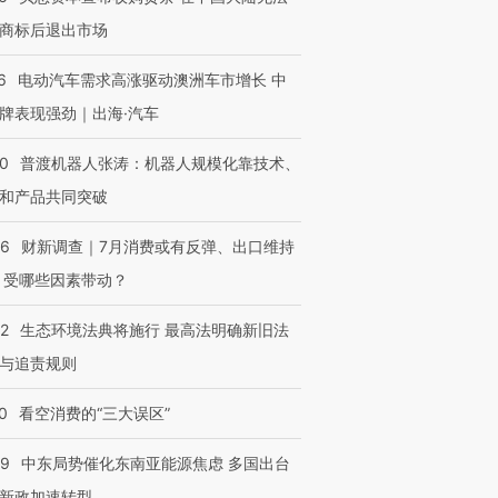
商标后退出市场
6
电动汽车需求高涨驱动澳洲车市增长 中
牌表现强劲｜出海·汽车
00
普渡机器人张涛：机器人规模化靠技术、
和产品共同突破
56
财新调查｜7月消费或有反弹、出口维持
 受哪些因素带动？
42
生态环境法典将施行 最高法明确新旧法
与追责规则
0
看空消费的“三大误区”
59
中东局势催化东南亚能源焦虑 多国出台
新政加速转型