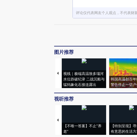
评论仅代表网友个人观点，不代表财
图片推荐
视线｜极端高温致多瑙河
水位跌破纪录 二战沉船与
韩国高温创百年
猛犸象化石接连露出
警告停止一切户
视听推荐
【不唯一答案】不止“养
【特别呈现】寻
老”
有意思的生活方