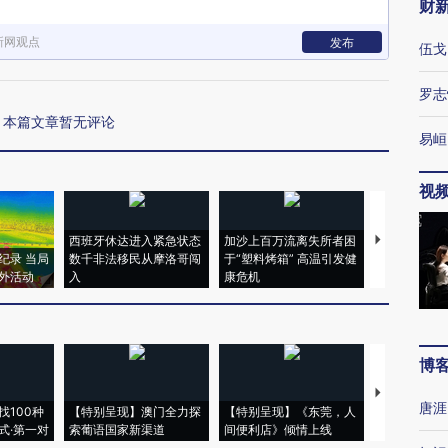
财
新网观点
发布
伍戈
罗志
本篇文章暂无评论
易峘
视
西班牙休达进入紧急状态
加沙上百万流离失所者困
视线｜HYR
纪录 当局
数千非法移民从摩洛哥闯
于“塑料烤箱” 高温引发健
术：是什么
外活动
入
康危机
心“花钱找虐
博
【推广】走
唐涯
找100种
【特别呈现】澳门全力探
【特别呈现】《东莞，人
会，让数智科
式·第一对
索葡语国家新渠道
间便利店》倾情上线
业