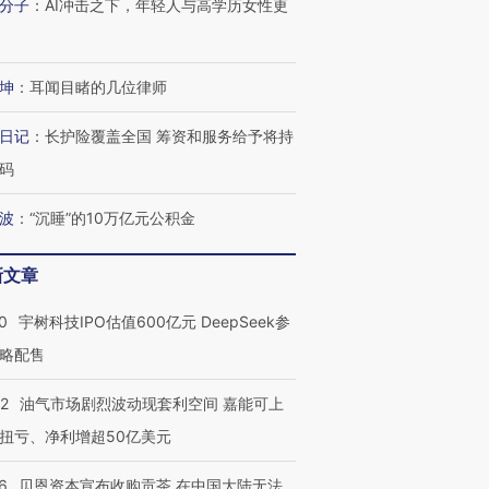
分子
：
AI冲击之下，年轻人与高学历女性更
坤
：
耳闻目睹的几位律师
日记
：
长护险覆盖全国 筹资和服务给予将持
码
波
：
“沉睡”的10万亿元公积金
新文章
0
宇树科技IPO估值600亿元 DeepSeek参
略配售
22
油气市场剧烈波动现套利空间 嘉能可上
扭亏、净利增超50亿美元
6
贝恩资本宣布收购贡茶 在中国大陆无法