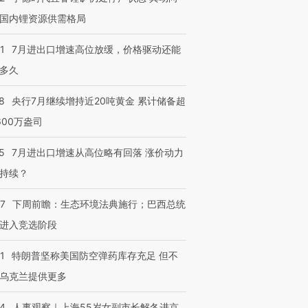
国内锂资源供需格局
1
7月进出口增速高位放缓，价格驱动还能
多久
8
央行7月继续增持近20吨黄金 累计储备超
600万盎司
5
7月进出口增速从高位略有回落 涨价动力
持续？
07
下周前瞻：生态环境法典施行；巴西总统
进入竞选阶段
1
特朗普坚称美国防空弹药库存充足 但不
乌克兰提供更多
24
人事观察｜上海55岁女副市长解冬进京