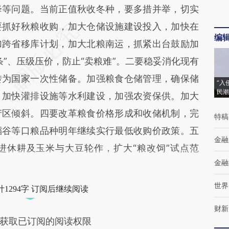
降等问题。当前正值秋收冬种，要多措并举，切实
要抓好秋粮收购，加大仓储设施建设投入，加快在
编
加跨省移库计划，加大北粮南运，抓紧出台鼓励加
”、压级压价，防止“卖粮难”。二要稳妥消化现有
转为国家一次性储备。加强粮食仓储管理，确保储
“入
民潮
，加快灌排设施等水利建设，加强农资保供。加大
产区倾斜。四要改革粮食价格形成和收储机制，完
特稿
稻谷等口粮品种明年继续实行最低收购价政策。五
金融
进休耕及玉米与大豆轮作，扩大“粮改饲”试点范
金融
世界
1294字 订阅后继续阅读
财新
获取已订阅的阅读权限