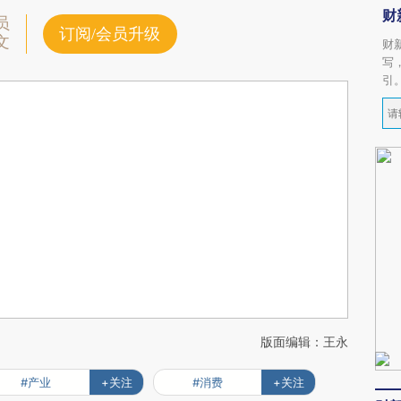
财
员
订阅/会员升级
文
财
写
引
版面编辑：王永
#产业
+关注
#消费
+关注