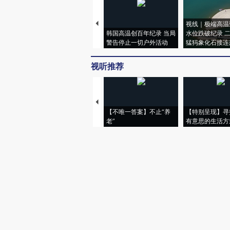
视线｜极端高温
韩国高温创百年纪录 当局
水位跌破纪录 
警告停止一切户外活动
猛犸象化石接连
视听推荐
【不唯一答案】不止“养
【特别呈现】寻
老”
有意思的生活方