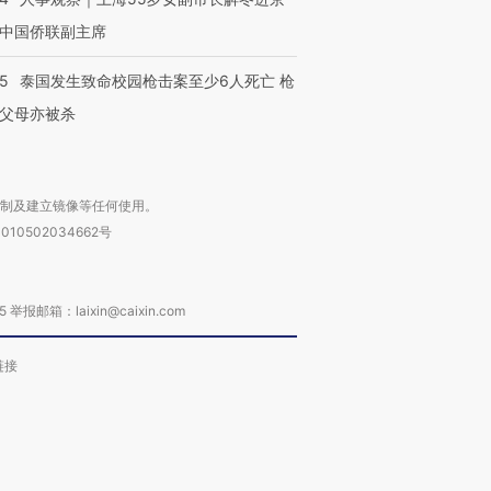
中国侨联副主席
45
泰国发生致命校园枪击案至少6人死亡 枪
父母亦被杀
复制及建立镜像等任何使用。
010502034662号
箱：laixin@caixin.com
链接