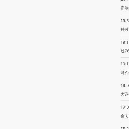
影响
19:5
持续
19:1
过7
19:1
能否
19:
大选
19:0
会向
18: