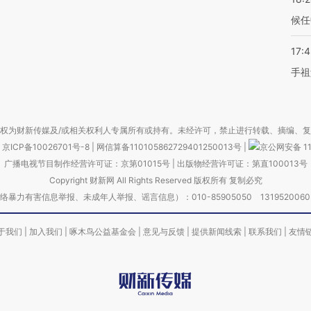
候任
17:
手祖
权为财新传媒及/或相关权利人专属所有或持有。未经许可，禁止进行转载、摘编、
京ICP备10026701号-8
|
网信算备110105862729401250013号
|
京公网安备 11
广播电视节目制作经营许可证：京第01015号
|
出版物经营许可证：第直100013号
Copyright 财新网 All Rights Reserved 版权所有 复制必究
害信息举报、未成年人举报、谣言信息）：010-85905050 13195200605 举报邮
于我们
|
加入我们
|
啄木鸟公益基金会
|
意见与反馈
|
提供新闻线索
|
联系我们
|
友情