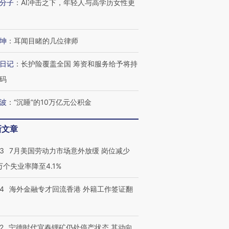
分子
：
AI冲击之下，年轻人与高学历女性更
跨国走私7万
视线｜被称为“蟑螂”的印
视线｜“入侵”还是“人道危
检体内含3种
度Z世代 用街头抗争将教
机”？难民潮撕裂西班牙
秘鲁纳斯
坤
：
耳闻目睹的几位律师
育部长拱下台
飞地休达
13人遇难
日记
：
长护险覆盖全国 筹资和服务给予将持
码
波
：
“沉睡”的10万亿元公积金
进第四届链博
【商旅对话】华住集团
技“链”接产
【特别呈现】寻找100种
CFO：不靠规模取胜，华
【特别呈
有意思的生活方式·第三对
住三大增长引擎是什么？
有意思的
新文章
43
7月美国劳动力市场意外放缓 岗位减少
3万个失业率降至4.1%
14
海外金融专才回流香港 外籍工作签证翻
2
宁德时代宜春锂矿仍处停产状态 其动向