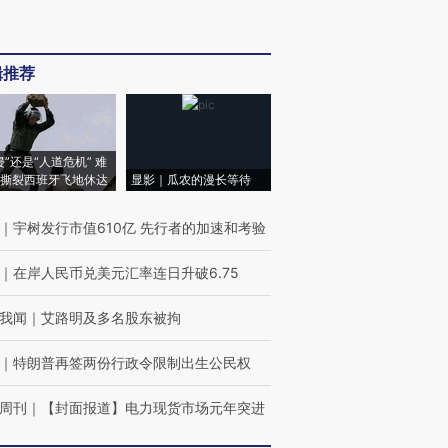
辑推荐
侵”还是“人道危机” 难
撕裂西班牙飞地休达
显影｜瓜农的漫长等待
｜
宇树发行市值610亿 先行者的加速和考验
｜
在岸人民币兑美元汇率连日升破6.75
我闻
｜
艾路明及多名股东被拘
｜
特朗普再签两份行政令限制出生公民权
周刊
｜
【封面报道】电力现货市场元年突进