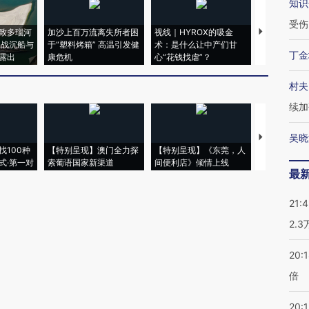
知识
受伤
致多瑙河
加沙上百万流离失所者困
视线｜HYROX的吸金
马航飞行员
二战沉船与
于“塑料烤箱” 高温引发健
术：是什么让中产们甘
粒摇头丸 尿
丁金
露出
康危机
心“花钱找虐”？
毒品
村夫
续加
吴晓
【推广】走
找100种
【特别呈现】澳门全力探
【特别呈现】《东莞，人
会，让数智科
式·第一对
索葡语国家新渠道
间便利店》倾情上线
业
最
21:
2.
20:
倍
20:1