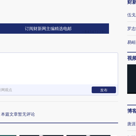
财
伍戈
罗志
订阅财新网主编精选电邮
易峘
视
新网观点
发布
博
本篇文章暂无评论
唐涯