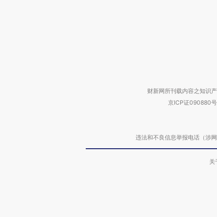
财新网所刊载内容之知识产
京ICP证090880号
违法和不良信息举报电话（涉网络暴力有
关