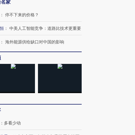
新名家
：
停不下来的价格？
恒
：
中美人工智能竞争：道路比技术更重要
：
海外能源供给缺口对中国的影响
频
客
：
多看少动