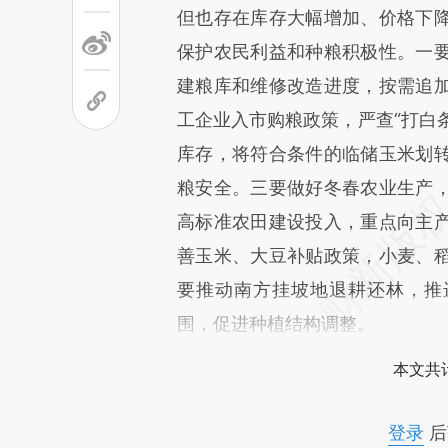
但也存在库存大幅增加、价格下
保护农民利益和种粮积极性。一
建粮库和维修改造进度，按需追
工企业入市购粮政策，严查“打白条
库存，将符合条件的临储玉米划
粮安全。三要做好冬春农业生产
高标准农田建设投入，重点向主
善玉米、大豆补贴政策，小麦、
要推动南方挂坡地退耕还林，推
围，促进种植结构调整。
本文共计
登录
后