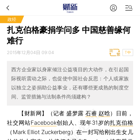
政经
扎克伯格豪捐学问多 中国慈善缘何
难行
2015年12月04日 09:04
T中
西方企业家以身家倾注公益项目的大动作，在引起国
际视听震动之际，也促使中国社会反思：个人或家族
以独立之姿捐助公益事业，还有哪些更成熟的制度空
间、监管措施与法制条件尚须建构？
【财新网】（记者 盛梦露
石睿
赵晗
）
日前，
社交网站
Facebook
创始人、现年31岁的
扎克伯格
（Mark Elliot Zuckerberg）在一封写给刚出生女儿