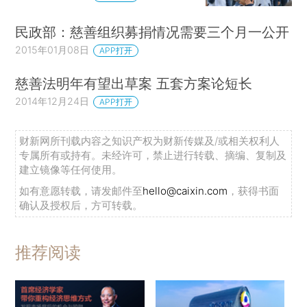
民政部：慈善组织募捐情况需要三个月一公开
2015年01月08日
APP打开
慈善法明年有望出草案 五套方案论短长
2014年12月24日
APP打开
财新网所刊载内容之知识产权为财新传媒及/或相关权利人
专属所有或持有。未经许可，禁止进行转载、摘编、复制及
建立镜像等任何使用。
如有意愿转载，请发邮件至
hello@caixin.com
，获得书面
确认及授权后，方可转载。
推荐阅读