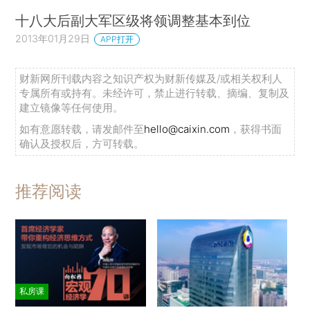
十八大后副大军区级将领调整基本到位
2013年01月29日
APP打开
财新网所刊载内容之知识产权为财新传媒及/或相关权利人
专属所有或持有。未经许可，禁止进行转载、摘编、复制及
建立镜像等任何使用。
如有意愿转载，请发邮件至
hello@caixin.com
，获得书面
确认及授权后，方可转载。
推荐阅读
私房课