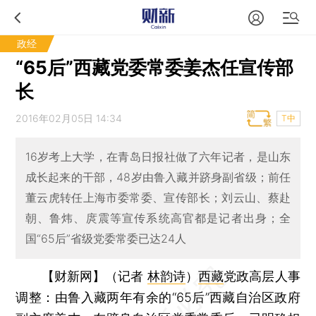
政经
“65后”西藏党委常委姜杰任宣传部
长
2016年02月05日 14:34
T中
16岁考上大学，在青岛日报社做了六年记者，是山东
成长起来的干部，48岁由鲁入藏并跻身副省级；前任
董云虎转任上海市委常委、宣传部长；刘云山、蔡赴
朝、鲁炜、庹震等宣传系统高官都是记者出身；全
国“65后”省级党委常委已达24人
【财新网】（记者
林韵诗
）
西藏
党政高层人事
调整：由鲁入藏两年有余的“65后”西藏自治区政府