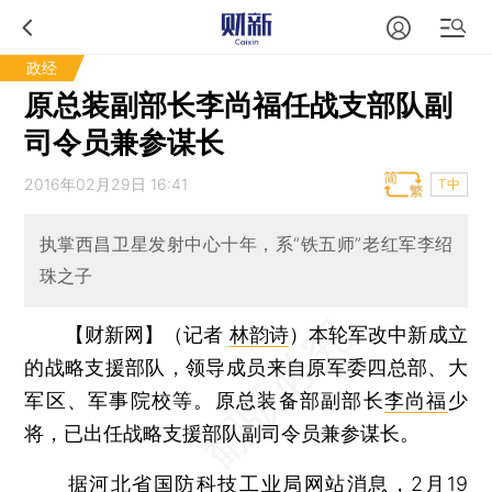
政经
原总装副部长李尚福任战支部队副
司令员兼参谋长
2016年02月29日 16:41
T中
执掌西昌卫星发射中心十年，系“铁五师”老红军李绍
珠之子
【财新网】（记者
林韵诗
）
本轮军改中新成立
的战略支援部队，领导成员来自原军委四总部、大
军区、军事院校等。原总装备部副部长
李尚福
少
将，已出任战略支援部队副司令员兼参谋长。
据河北省国防科技工业局网站消息，2月19