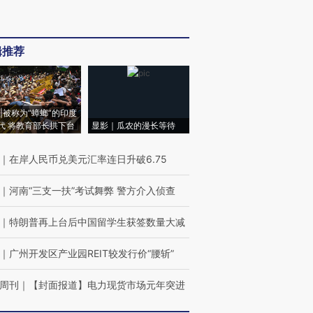
辑推荐
|被称为“蟑螂”的印度
代 将教育部长拱下台
显影｜瓜农的漫长等待
｜
在岸人民币兑美元汇率连日升破6.75
｜
河南“三支一扶”考试舞弊 警方介入侦查
｜
特朗普再上台后中国留学生获签数量大减
｜
广州开发区产业园REIT较发行价“腰斩”
周刊
｜
【封面报道】电力现货市场元年突进