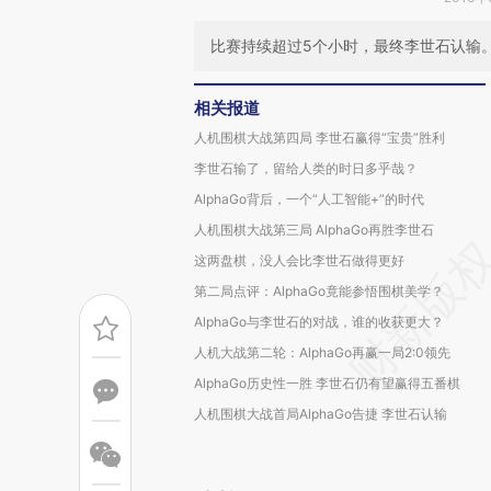
比赛持续超过5个小时，最终李世石认输。
相关报道
人机围棋大战第四局 李世石赢得“宝贵”胜利
李世石输了，留给人类的时日多乎哉？
AlphaGo背后，一个“人工智能+”的时代
人机围棋大战第三局 AlphaGo再胜李世石
这两盘棋，没人会比李世石做得更好
第二局点评：AlphaGo竟能参悟围棋美学？
AlphaGo与李世石的对战，谁的收获更大？
人机大战第二轮：AlphaGo再赢一局2:0领先
AlphaGo历史性一胜 李世石仍有望赢得五番棋
人机围棋大战首局AlphaGo告捷 李世石认输