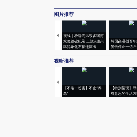
图片推荐
视线｜极端高温致多瑙河
水位跌破纪录 二战沉船与
韩国高温创百年
猛犸象化石接连露出
警告停止一切户
视听推荐
【不唯一答案】不止“养
【特别呈现】寻
老”
有意思的生活方