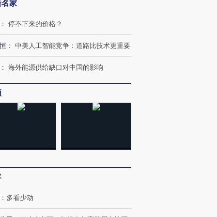
新名家
：
停不下来的价格？
恒
：
中美人工智能竞争：道路比技术更重要
OX的吸金
马航飞行员跨国走私7万
视线｜被称为“蟑螂”的印
让中产们甘
粒摇头丸 尿检体内含3种
度Z世代 用街头抗争将教
秘鲁纳斯
：
海外能源供给缺口对中国的影响
”？
毒品
育部长拱下台
13人遇难
频
进第四届链博
【商旅对话】华住集团
技“链”接产
【特别呈现】寻找100种
CFO：不靠规模取胜，华
【特别呈
有意思的生活方式·第三对
住三大增长引擎是什么？
有意思的
客
：
多看少动