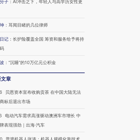
分子
：
AI冲击之下，年轻人与高学历女性更
坤
：
耳闻目睹的几位律师
日记
：
长护险覆盖全国 筹资和服务给予将持
码
波
：
“沉睡”的10万亿元公积金
新文章
6
贝恩资本宣布收购贡茶 在中国大陆无法
商标后退出市场
6
电动汽车需求高涨驱动澳洲车市增长 中
牌表现强劲｜出海·汽车
00
普渡机器人张涛：机器人规模化靠技术、