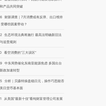
和产品共同突破
56
财新调查｜7月消费或有反弹、出口维持
 受哪些因素带动？
42
生态环境法典将施行 最高法明确新旧法
与追责规则
0
看空消费的“三大误区”
59
中东局势催化东南亚能源焦虑 多国出台
新政加速转型
05
分析｜贝森特操盘稳日元，操作巧思能否
美日货币基本面
1
从美国“最新十佳”看纯财富管理公司发展