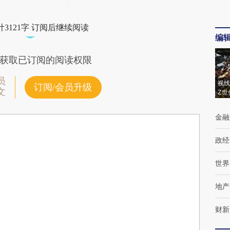
3121字 订阅后继续阅读
编
获取已订阅的阅读权限
员
视线
订阅/会员升级
文
Z世
金融
政经
世界
地产
财新