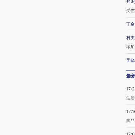
知识
受伤
丁金
村夫
续加
吴晓
最
17:2
注册
17:1
国品
17: