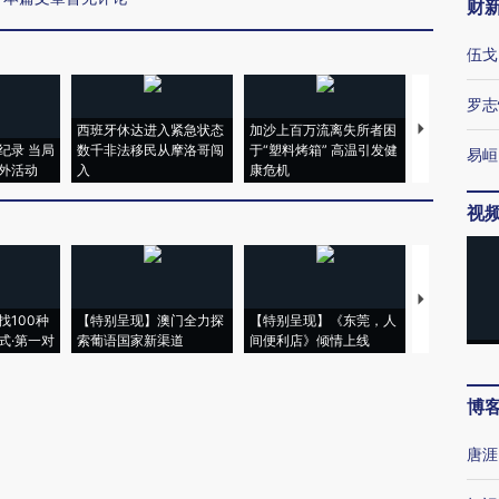
财
伍戈
罗志
西班牙休达进入紧急状态
加沙上百万流离失所者困
视线｜HYR
纪录 当局
数千非法移民从摩洛哥闯
于“塑料烤箱” 高温引发健
术：是什么
易峘
外活动
入
康危机
心“花钱找虐
视
【推广】走
找100种
【特别呈现】澳门全力探
【特别呈现】《东莞，人
会，让数智科
式·第一对
索葡语国家新渠道
间便利店》倾情上线
业
博
唐涯