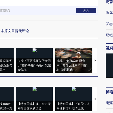
财
新网观点
发布
伍戈
罗志
本篇文章暂无评论
易峘
视
致多瑙河
加沙上百万流离失所者困
视线｜HYROX的吸金
马航飞行员
二战沉船与
于“塑料烤箱” 高温引发健
术：是什么让中产们甘
粒摇头丸 尿
露出
康危机
心“花钱找虐”？
毒品
博
【推广】走
唐涯
找100种
【特别呈现】澳门全力探
【特别呈现】《东莞，人
会，让数智科
式·第一对
索葡语国家新渠道
间便利店》倾情上线
业