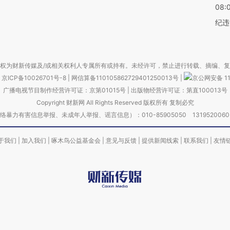
08:
纪违
权为财新传媒及/或相关权利人专属所有或持有。未经许可，禁止进行转载、摘编、
京ICP备10026701号-8
|
网信算备110105862729401250013号
|
京公网安备 11
广播电视节目制作经营许可证：京第01015号
|
出版物经营许可证：第直100013号
Copyright 财新网 All Rights Reserved 版权所有 复制必究
害信息举报、未成年人举报、谣言信息）：010-85905050 13195200605 举报邮
于我们
|
加入我们
|
啄木鸟公益基金会
|
意见与反馈
|
提供新闻线索
|
联系我们
|
友情