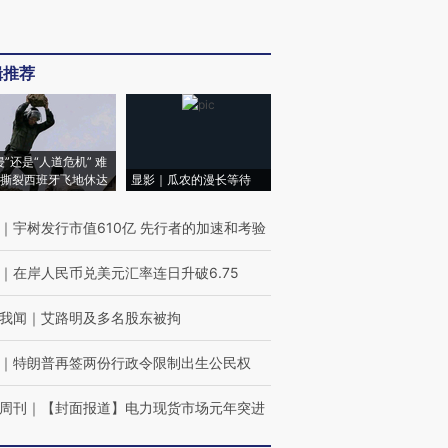
辑推荐
侵”还是“人道危机” 难
撕裂西班牙飞地休达
显影｜瓜农的漫长等待
｜
宇树发行市值610亿 先行者的加速和考验
｜
在岸人民币兑美元汇率连日升破6.75
我闻
｜
艾路明及多名股东被拘
｜
特朗普再签两份行政令限制出生公民权
周刊
｜
【封面报道】电力现货市场元年突进