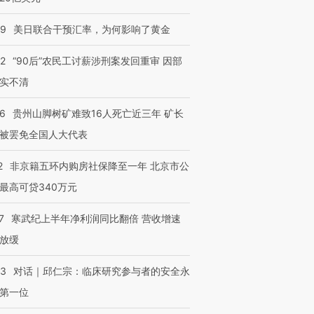
09
美日联合干预汇率，为何影响了黄金
32
“90后”农民工讨薪涉刑案发回重审 因部
实不清
36
贵州山脚树矿难致16人死亡近三年 矿长
被罢免全国人大代表
2
非京籍五环内购房社保降至一年 北京市公
最高可贷340万元
7
寒武纪上半年净利润同比翻倍 营收增速
放缓
53
对话｜邱仁宗：临床研究参与者的安全永
第一位