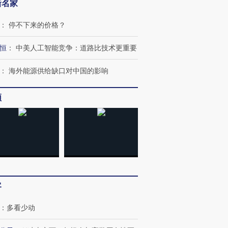
新名家
：
停不下来的价格？
恒
：
中美人工智能竞争：道路比技术更重要
：
海外能源供给缺口对中国的影响
频
跨国走私7万
视线｜被称为“蟑螂”的印
视线｜“入侵”还是“人道危
检体内含3种
度Z世代 用街头抗争将教
机”？难民潮撕裂西班牙
秘鲁纳斯
育部长拱下台
飞地休达
13人遇难
客
进第四届链博
【商旅对话】华住集团
：
多看少动
技“链”接产
【特别呈现】寻找100种
CFO：不靠规模取胜，华
【特别呈
有意思的生活方式·第三对
住三大增长引擎是什么？
有意思的