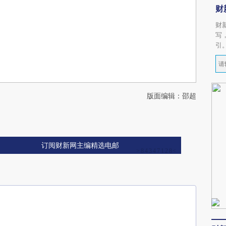
财
财
写
引
版面编辑：邵超
订阅财新网主编精选电邮