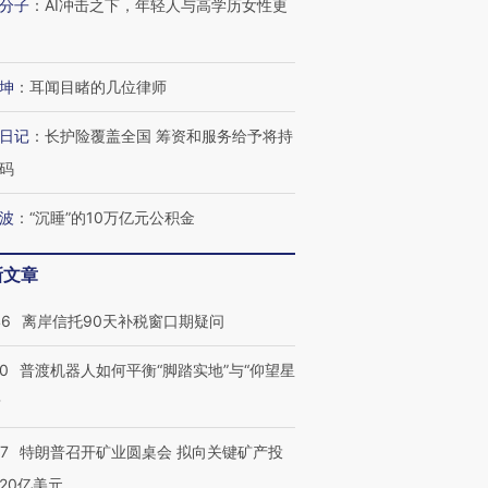
分子
：
AI冲击之下，年轻人与高学历女性更
坤
：
耳闻目睹的几位律师
日记
：
长护险覆盖全国 筹资和服务给予将持
码
波
：
“沉睡”的10万亿元公积金
新文章
46
离岸信托90天补税窗口期疑问
00
普渡机器人如何平衡“脚踏实地”与“仰望星
？
57
特朗普召开矿业圆桌会 拟向关键矿产投
20亿美元