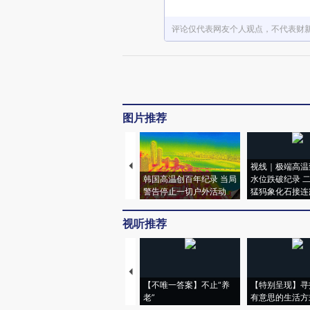
评论仅代表网友个人观点，不代表财
图片推荐
视线｜极端高温
韩国高温创百年纪录 当局
水位跌破纪录 
警告停止一切户外活动
猛犸象化石接连
视听推荐
【不唯一答案】不止“养
【特别呈现】寻
老”
有意思的生活方