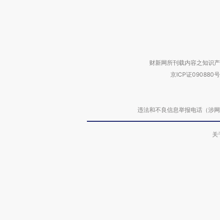
财新网所刊载内容之知识产
京ICP证090880号
违法和不良信息举报电话（涉网络暴力有
关