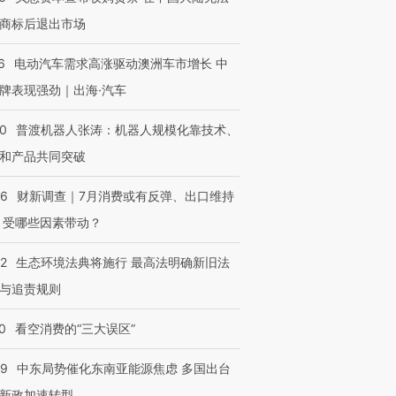
商标后退出市场
6
电动汽车需求高涨驱动澳洲车市增长 中
牌表现强劲｜出海·汽车
00
普渡机器人张涛：机器人规模化靠技术、
和产品共同突破
56
财新调查｜7月消费或有反弹、出口维持
 受哪些因素带动？
42
生态环境法典将施行 最高法明确新旧法
与追责规则
0
看空消费的“三大误区”
59
中东局势催化东南亚能源焦虑 多国出台
新政加速转型