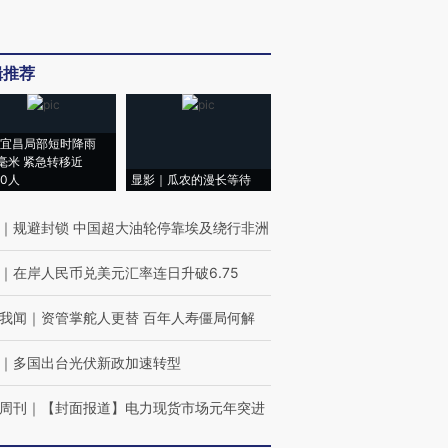
辑推荐
宜昌局部短时降雨
8毫米 紧急转移近
00人
显影｜瓜农的漫长等待
｜
规避封锁 中国超大油轮停靠埃及绕行非洲
｜
在岸人民币兑美元汇率连日升破6.75
我闻
｜
资管掌舵人更替 百年人寿僵局何解
｜
多国出台光伏新政加速转型
周刊
｜
【封面报道】电力现货市场元年突进