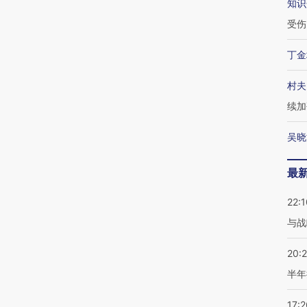
知识
受伤
丁金
村夫
续加
吴晓
最
22:1
与战
20:
半年
17:2