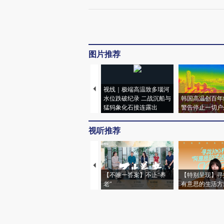
图片推荐
视线｜极端高温致多瑙河
水位跌破纪录 二战沉船与
韩国高温创百年
猛犸象化石接连露出
警告停止一切户
视听推荐
【不唯一答案】不止“养
【特别呈现】寻
老”
有意思的生活方