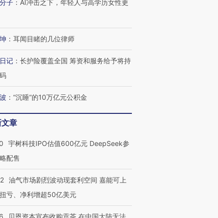
分子
：
AI冲击之下，年轻人与高学历女性更
坤
：
耳闻目睹的几位律师
日记
：
长护险覆盖全国 筹资和服务给予将持
码
波
：
“沉睡”的10万亿元公积金
新文章
0
宇树科技IPO估值600亿元 DeepSeek参
略配售
22
油气市场剧烈波动现套利空间 嘉能可上
扭亏、净利增超50亿美元
6
贝恩资本宣布收购贡茶 在中国大陆无法