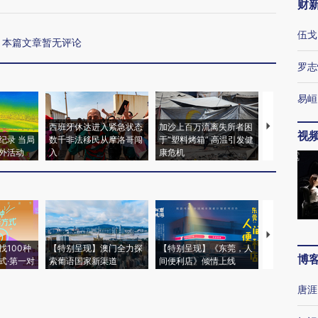
财
伍戈
本篇文章暂无评论
罗志
易峘
西班牙休达进入紧急状态
加沙上百万流离失所者困
视线｜HYR
视
纪录 当局
数千非法移民从摩洛哥闯
于“塑料烤箱” 高温引发健
术：是什么
外活动
入
康危机
心“花钱找虐
【推广】走
找100种
【特别呈现】澳门全力探
【特别呈现】《东莞，人
会，让数智科
博
式·第一对
索葡语国家新渠道
间便利店》倾情上线
业
唐涯