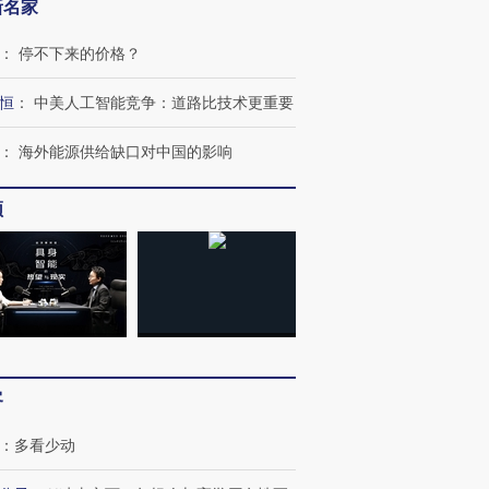
新名家
：
停不下来的价格？
恒
：
中美人工智能竞争：道路比技术更重要
：
海外能源供给缺口对中国的影响
OX的吸金
马航飞行员跨国走私7万
视线｜被称为“蟑螂”的印
频
让中产们甘
粒摇头丸 尿检体内含3种
度Z世代 用街头抗争将教
秘鲁纳斯
”？
毒品
育部长拱下台
13人遇难
进第四届链博
【商旅对话】华住集团
技“链”接产
【特别呈现】寻找100种
CFO：不靠规模取胜，华
【特别呈
客
有意思的生活方式·第三对
住三大增长引擎是什么？
有意思的
：
多看少动