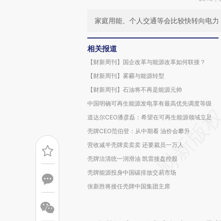
家庭用能、个人交通等会比较快转向电力
相关报道
【财新周刊】国企改革与能源改革如何联接？
【财新周刊】雾霾与能源转型
【财新周刊】石油将不再是能源元帅
中国明确可再生能源发电享有最高优先调度等级
道达尔CEO潘彦磊：希望在可再生能源领域立足
壳牌CEO范伯登：从中期看 油价会攀升
营收减半壳牌卖卖卖 还要裁员一万人
壳牌沽清统一润滑油 凯雷接盘控股
壳牌能源投身中国碳排放交易市场
张新胜将接任壳牌中国集团主席