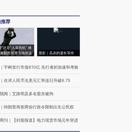
辑推荐
侵”还是“人道危机” 难
撕裂西班牙飞地休达
显影｜瓜农的漫长等待
｜
宇树发行市值610亿 先行者的加速和考验
｜
在岸人民币兑美元汇率连日升破6.75
我闻
｜
艾路明及多名股东被拘
｜
特朗普再签两份行政令限制出生公民权
周刊
｜
【封面报道】电力现货市场元年突进