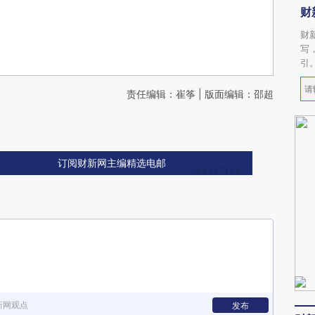
财
财
写
引
责任编辑：崔筝 | 版面编辑：邵超
订阅财新网主编精选电邮
新网观点
发布