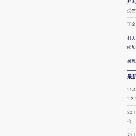
知识
受伤
丁金
村夫
续加
吴晓
最
21:
2.
20:
倍
20:1