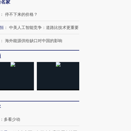
新名家
：
停不下来的价格？
恒
：
中美人工智能竞争：道路比技术更重要
：
海外能源供给缺口对中国的影响
跨国走私7万
视线｜被称为“蟑螂”的印
视线｜“入侵”还是“人道危
频
检体内含3种
度Z世代 用街头抗争将教
机”？难民潮撕裂西班牙
秘鲁纳斯
育部长拱下台
飞地休达
13人遇难
进第四届链博
【商旅对话】华住集团
技“链”接产
【特别呈现】寻找100种
CFO：不靠规模取胜，华
【特别呈
客
有意思的生活方式·第三对
住三大增长引擎是什么？
有意思的
：
多看少动