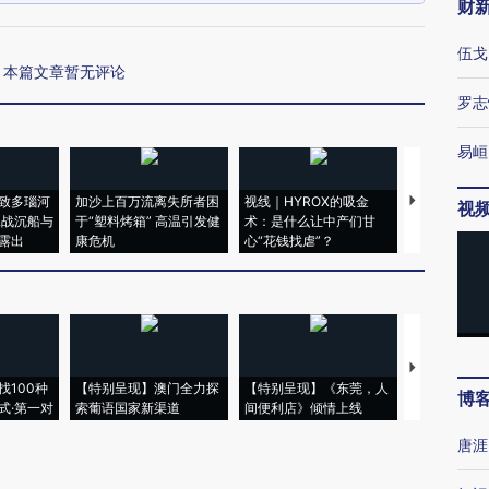
财
伍戈
本篇文章暂无评论
罗志
易峘
致多瑙河
加沙上百万流离失所者困
视线｜HYROX的吸金
马航飞行员
视
二战沉船与
于“塑料烤箱” 高温引发健
术：是什么让中产们甘
粒摇头丸 尿
露出
康危机
心“花钱找虐”？
毒品
【推广】走
找100种
【特别呈现】澳门全力探
【特别呈现】《东莞，人
会，让数智科
博
式·第一对
索葡语国家新渠道
间便利店》倾情上线
业
唐涯