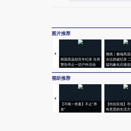
图片推荐
视线｜极端高温
韩国高温创百年纪录 当局
水位跌破纪录 
警告停止一切户外活动
猛犸象化石接连
视听推荐
【不唯一答案】不止“养
【特别呈现】寻
老”
有意思的生活方