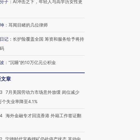
分子
：
AI冲击之下，年轻人与高学历女性更
坤
：
耳闻目睹的几位律师
日记
：
长护险覆盖全国 筹资和服务给予将持
码
波
：
“沉睡”的10万亿元公积金
新文章
43
7月美国劳动力市场意外放缓 岗位减少
3万个失业率降至4.1%
14
海外金融专才回流香港 外籍工作签证翻
2
宁德时代宜春锂矿仍处停产状态 其动向