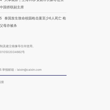
中国侨联副主席
45
泰国发生致命校园枪击案至少6人死亡 枪
父母亦被杀
复制及建立镜像等任何使用。
010502034662号
箱：laixin@caixin.com
链接