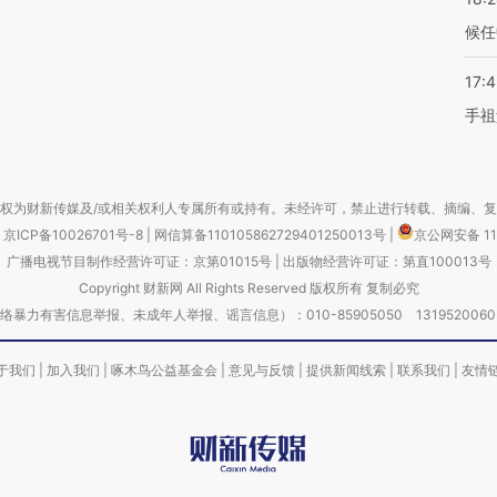
候任
17:
手祖
权为财新传媒及/或相关权利人专属所有或持有。未经许可，禁止进行转载、摘编、
京ICP备10026701号-8
|
网信算备110105862729401250013号
|
京公网安备 11
广播电视节目制作经营许可证：京第01015号
|
出版物经营许可证：第直100013号
Copyright 财新网 All Rights Reserved 版权所有 复制必究
害信息举报、未成年人举报、谣言信息）：010-85905050 13195200605 举报邮
于我们
|
加入我们
|
啄木鸟公益基金会
|
意见与反馈
|
提供新闻线索
|
联系我们
|
友情