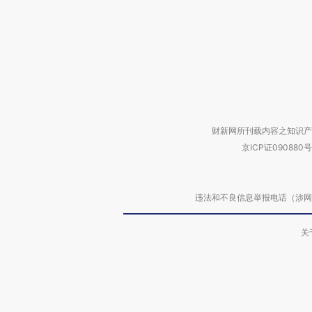
财新网所刊载内容之知识产
京ICP证090880号
违法和不良信息举报电话（涉网络暴力有
关