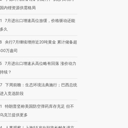
国内锂资源供需格局
1
7月进出口增速高位放缓，价格驱动还能
多久
8
央行7月继续增持近20吨黄金 累计储备超
600万盎司
5
7月进出口增速从高位略有回落 涨价动力
持续？
07
下周前瞻：生态环境法典施行；巴西总统
进入竞选阶段
1
特朗普坚称美国防空弹药库存充足 但不
乌克兰提供更多
24
人事观察｜上海55岁女副市长解冬进京