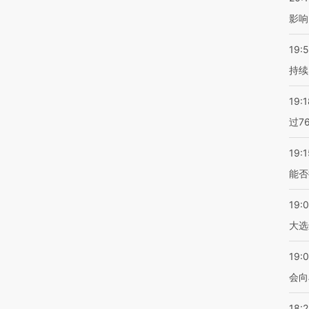
影响
19:5
持续
19:1
过7
19:1
能否
19:
大选
19:0
会向
18: