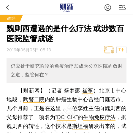
政经
魏则西遭遇的是什么疗法 或涉数百
医院监管成谜
2016年05月05日 08:13
T中
仍应处于研究阶段的免疫治疗却成为公立医院的敛财
之道，监管何在？
【财新网】（记者 盛梦露
崔筝
）
北京市中心
地段，
武警二院
内的肿瘤生物中心曾经门庭若市。
几个月前，正是在这里，一位李姓主任向魏则西的
父母推荐了一项名为“
DC-CIK
”的
生物免疫疗法
，据
魏则西的转述，这个技术是
斯坦福
研发出来的，武