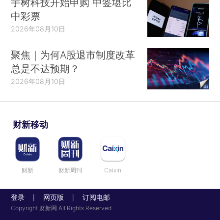
宇树科技开始申购 中签堪比
中彩票
2026年08月10日
聚焦｜为何A股退市制度改革
总是不达预期？
2026年08月10日
财新移动
财新
财新周刊
Caixin
登录
网页版
订阅电邮
|
|
Copyright 财新网 All Rights Reserved