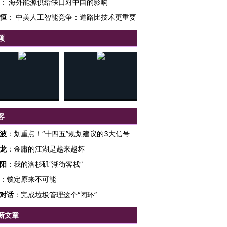
：
海外能源供给缺口对中国的影响
恒
：
中美人工智能竞争：道路比技术更重要
频
客
波
：
划重点！“十四五”规划建议的3大信号
龙
：
金庸的江湖是越来越坏
阳
：
我的洛杉矶“湖街客栈”
：
锁定原来不可能
对话
：
完成垃圾管理这个“闭环”
新文章