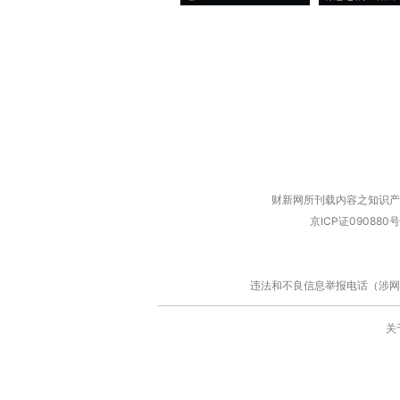
财新网所刊载内容之知识产
京ICP证090880号
违法和不良信息举报电话（涉网络暴力有
关