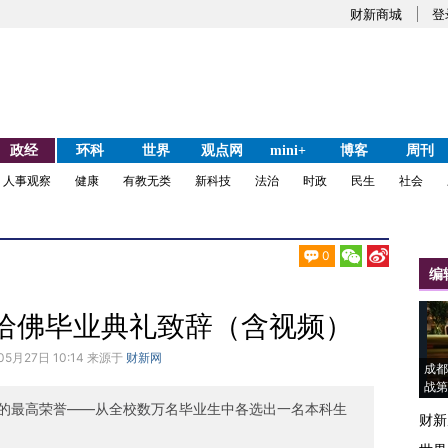
财新商城
登
政经
环科
世界
观点网
mini+
博客
周刊
人事观察
健康
有教无类
新科技
法治
时政
民生
社会
0
编
哈佛毕业典礼致辞（含视频）
05月27日 10:14 来源于
财新网
成都
战第
的最高荣誉——从全校数万名毕业生中各选出一名本科生
财新