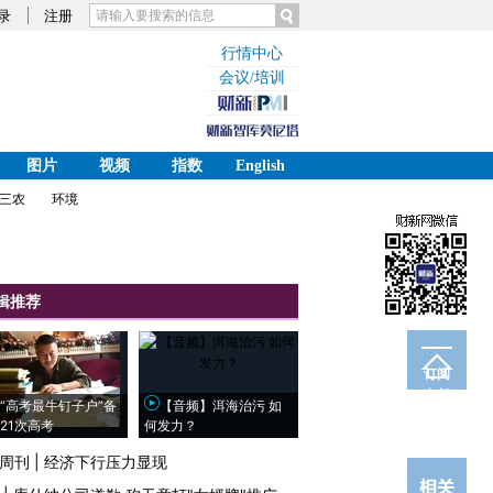
录
注册
行情中心
会议/培训
图片
视频
指数
English
三农
环境
辑推荐
订阅
电邮
“高考最牛钉子户”备
【音频】洱海治污 如
21次高考
何发力？
周刊
|
经济下行压力显现