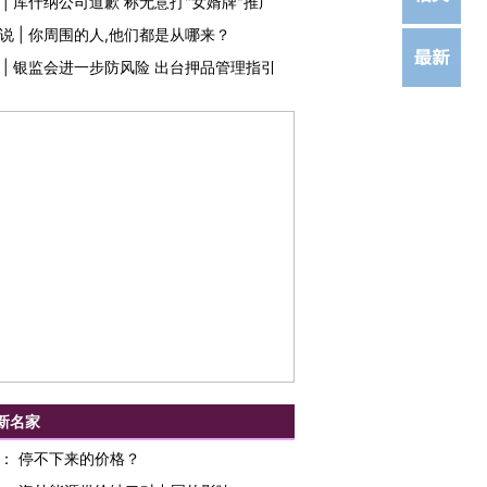
|
库什纳公司道歉 称无意打"女婿牌"推广
说
|
你周围的人,他们都是从哪来？
|
银监会进一步防风险 出台押品管理指引
新名家
：
停不下来的价格？