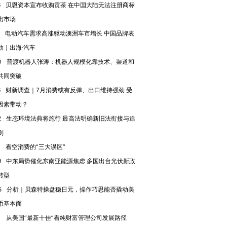
6
贝恩资本宣布收购贡茶 在中国大陆无法注册商标
出市场
电动汽车需求高涨驱动澳洲车市增长 中国品牌表
劲｜出海·汽车
0
普渡机器人张涛：机器人规模化靠技术、渠道和
共同突破
6
财新调查｜7月消费或有反弹、出口维持强劲 受
因素带动？
2
生态环境法典将施行 最高法明确新旧法衔接与追
跨国走私7万
视线｜HYROX的吸金
视线｜被
则
检体内含3种
术：是什么让中产们甘
泽连斯基密集出访美英 索
度Z世代
心“花钱找虐”？
要防空导弹“救急”
育部长拱
0
看空消费的“三大误区”
9
中东局势催化东南亚能源焦虑 多国出台光伏新政
转型
5
分析｜贝森特操盘稳日元，操作巧思能否撬动美
币基本面
进第四届链博
【商旅对话】华住集团
技“链”接产
【特别呈现】寻找100种
CFO：不靠规模取胜，华
【特别呈
1
从美国“最新十佳”看纯财富管理公司发展路径
有意思的生活方式·第三对
住三大增长引擎是什么？
有意思的