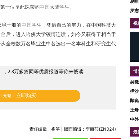
易峘
第一位享此殊荣的中国大陆学生。
罗志
视
家境一般的中国学生，凭借自己的努力，在中国科技大
学金后，进入哈佛大学硕博连读，如今又获得了相当于
—从全校数万名毕业生中各选出一名本科生和研究生代
博
，2.8万多篇同等优质报道等你来畅读
吴晓
押沙
1
立即购买
元/篇
顾晓
王烁
中外
责任编辑：崔筝 | 版面编辑：李丽莎(ZN024)
最