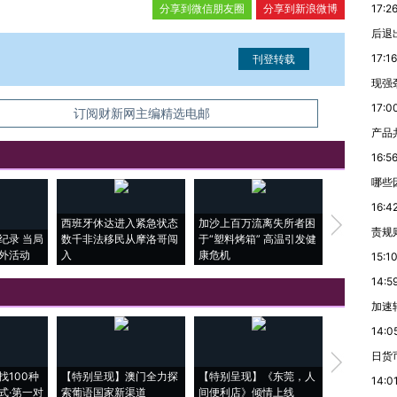
分享到微信朋友圈
分享到新浪微博
17:2
后退
17:16
现强
17:0
信息。经确认即可刊登转载。
订阅财新网主编精选电邮
产品
16:5
哪些
16:4
西班牙休达进入紧急状态
加沙上百万流离失所者困
马航飞行员
责规
纪录 当局
数千非法移民从摩洛哥闯
于“塑料烤箱” 高温引发健
粒摇头丸 尿
外活动
入
康危机
毒品
15:1
14:5
加速
14:0
日货
【推广】走
找100种
【特别呈现】澳门全力探
【特别呈现】《东莞，人
会，让数智科
14:0
式·第一对
索葡语国家新渠道
间便利店》倾情上线
业