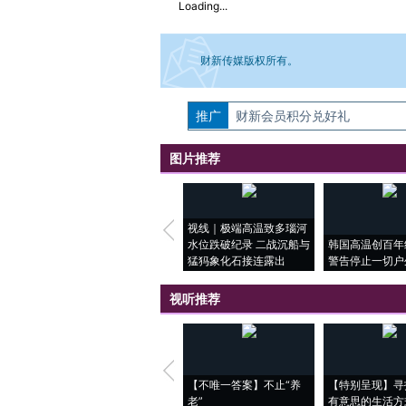
Loading...
财新传媒版权所有。
推广
如需刊登转载请点击右侧按钮，提交相关
财新会员积分兑好礼
图片推荐
视线｜极端高温致多瑙河
水位跌破纪录 二战沉船与
韩国高温创百年
猛犸象化石接连露出
警告停止一切户
视听推荐
【不唯一答案】不止“养
【特别呈现】寻
老”
有意思的生活方