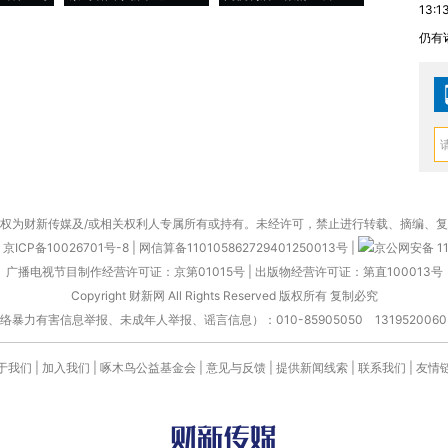
13:1
仍有
权为财新传媒及/或相关权利人专属所有或持有。未经许可，禁止进行转载、摘编、
京ICP备10026701号-8
|
网信算备110105862729401250013号
|
京公网安备 11
广播电视节目制作经营许可证：京第01015号
|
出版物经营许可证：第直100013号
Copyright 财新网 All Rights Reserved 版权所有 复制必究
害信息举报、未成年人举报、谣言信息）：010-85905050 13195200605 举报邮
于我们
|
加入我们
|
啄木鸟公益基金会
|
意见与反馈
|
提供新闻线索
|
联系我们
|
友情