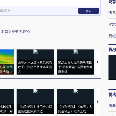
财
新网观点
发布
伍戈
罗志
本篇文章暂无评论
易峘
视
西班牙休达进入紧急状态
加沙上百万流离失所者困
马航飞行员
纪录 当局
数千非法移民从摩洛哥闯
于“塑料烤箱” 高温引发健
粒摇头丸 尿
外活动
入
康危机
毒品
博
【推广】走
唐涯
找100种
【特别呈现】澳门全力探
【特别呈现】《东莞，人
会，让数智科
式·第一对
索葡语国家新渠道
间便利店》倾情上线
业