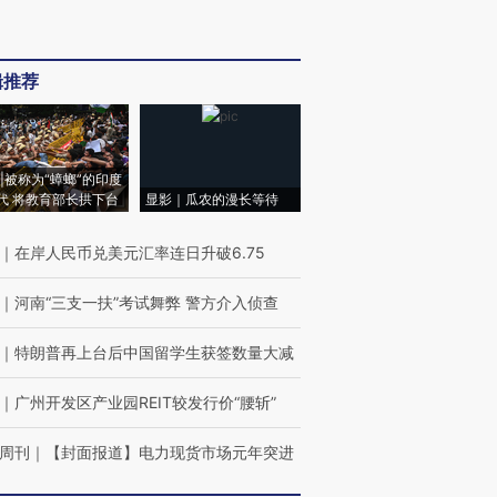
辑推荐
|被称为“蟑螂”的印度
代 将教育部长拱下台
显影｜瓜农的漫长等待
｜
在岸人民币兑美元汇率连日升破6.75
｜
河南“三支一扶”考试舞弊 警方介入侦查
｜
特朗普再上台后中国留学生获签数量大减
｜
广州开发区产业园REIT较发行价“腰斩”
周刊
｜
【封面报道】电力现货市场元年突进