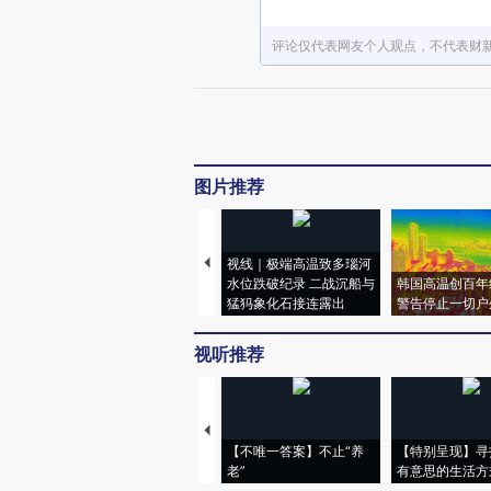
评论仅代表网友个人观点，不代表财
图片推荐
视线｜极端高温致多瑙河
水位跌破纪录 二战沉船与
韩国高温创百年
猛犸象化石接连露出
警告停止一切户
视听推荐
【不唯一答案】不止“养
【特别呈现】寻
老”
有意思的生活方