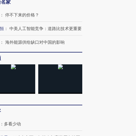
新名家
：
停不下来的价格？
恒
：
中美人工智能竞争：道路比技术更重要
：
海外能源供给缺口对中国的影响
频
跨国走私7万
视线｜HYROX的吸金
视线｜被
检体内含3种
术：是什么让中产们甘
泽连斯基密集出访美英 索
度Z世代
心“花钱找虐”？
要防空导弹“救急”
育部长拱
客
进第四届链博
【商旅对话】华住集团
：
多看少动
技“链”接产
【特别呈现】寻找100种
CFO：不靠规模取胜，华
【特别呈
有意思的生活方式·第三对
住三大增长引擎是什么？
有意思的