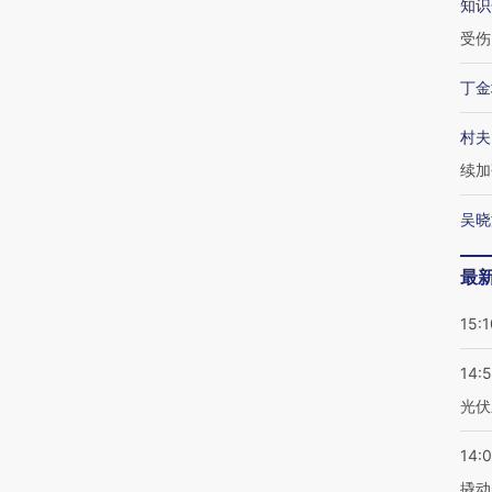
知识
受伤
丁金
村夫
续加
吴晓
最
15:1
14:
光伏
14:
撬动