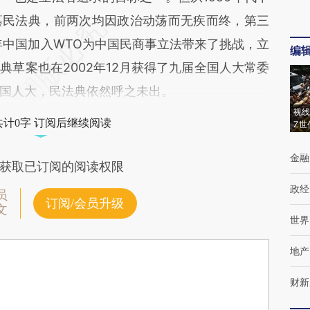
纂民法典，前两次均因政治动荡而无疾而终，第三
年中国加入WTO为中国民商事立法带来了挑战，立
编
草案也在2002年12月获得了九届全国人大常委
国人大，民法典依然呼之未出。
视线
共计0字 订阅后继续阅读
Z世
金融
获取已订阅的阅读权限
政经
员
订阅/会员升级
文
世界
地产
财新