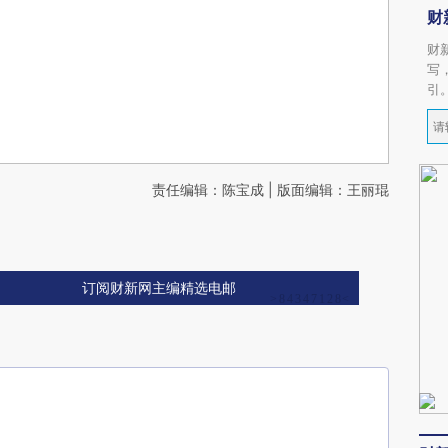
财
财
写
引
责任编辑：陈宝成 | 版面编辑：王丽琨
订阅财新网主编精选电邮