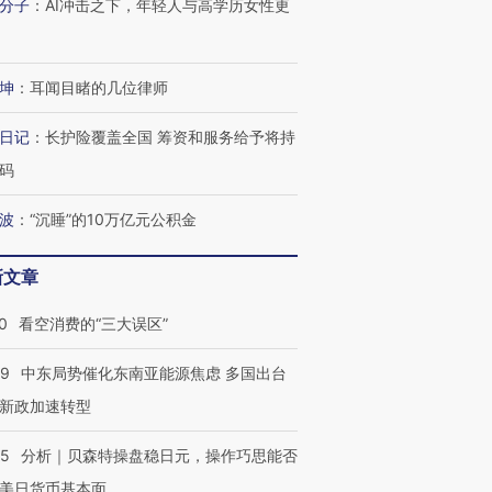
分子
：
AI冲击之下，年轻人与高学历女性更
坤
：
耳闻目睹的几位律师
日记
：
长护险覆盖全国 筹资和服务给予将持
码
波
：
“沉睡”的10万亿元公积金
新文章
0
看空消费的“三大误区”
59
中东局势催化东南亚能源焦虑 多国出台
新政加速转型
05
分析｜贝森特操盘稳日元，操作巧思能否
美日货币基本面