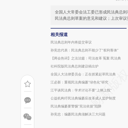
全国人大常委会法工委已形成民法典总则
民法典总则草案的意见和建议；上次审议要
相关报道
民法典总则年内将提交审议
孙宪忠代表：民法典总则不能少了“权利客体”
【两会热词】之法治篇：司法改革 冤案 民法典
社科院版民法典总则建议稿出炉
全国人大法律委员会：正在抓紧起草民法典
江必新：重视民法典编纂“绿色化”研究
江平谈民法典：学术讨论不要“上纲上线”
公益机构吁民法典编纂应改革成人监护制度
民法典编纂要警惕“宪法依据”陷阱
孙宪忠：编纂民法典须解决三大问题