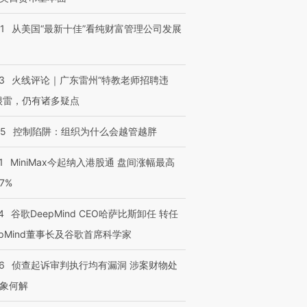
1
从美国“最新十佳”看纯财富管理公司发展
3
火线评论｜广东雷州“特教老师招聘违
很雷，仍有诸多疑点
05
控制陷阱：组织为什么会越管越胖
1
MiniMax今起纳入港股通 盘间涨幅最高
77%
4
谷歌DeepMind CEO哈萨比斯卸任 转任
epMind董事长及谷歌首席科学家
6
侦查起诉审判执行均有漏洞 涉案财物处
象何解