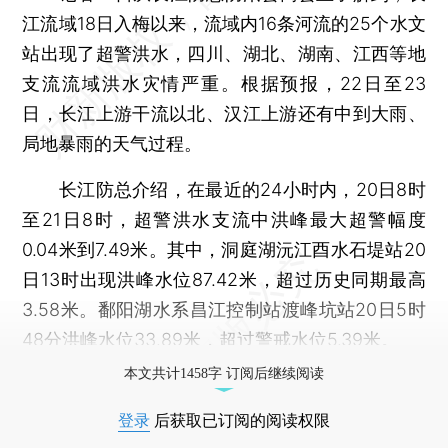
江流域18日入梅以来，流域内16条河流的25个水文
站出现了超警洪水，四川、湖北、湖南、江西等地
支流流域洪水灾情严重。根据预报，22日至23
日，长江上游干流以北、汉江上游还有中到大雨、
局地暴雨的天气过程。
长江防总介绍，在最近的24小时内，20日8时
至21日8时，超警洪水支流中洪峰最大超警幅度
0.04米到7.49米。其中，洞庭湖沅江酉水石堤站20
日13时出现洪峰水位87.42米，超过历史同期最高
3.58米。鄱阳湖水系昌江控制站渡峰坑站20日5时
48分洪峰水位33.89米，超过警戒水位5.39米。
本文共计1458字 订阅后继续阅读
登录
后获取已订阅的阅读权限