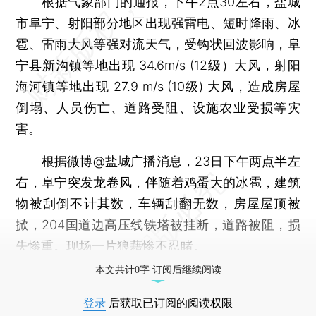
根据气象部门的通报，下午2点30左右，盐城
市阜宁、射阳部分地区出现强雷电、短时降雨、冰
雹、雷雨大风等强对流天气，受钩状回波影响，阜
宁县新沟镇等地出现 34.6m/s (12级）大风，射阳
海河镇等地出现 27.9 m/s (10级) 大风，造成房屋
倒塌、人员伤亡、道路受阻、设施农业受损等灾
害。
根据微博@盐城广播消息，23日下午两点半左
右，阜宁突发龙卷风，伴随着鸡蛋大的冰雹，建筑
物被刮倒不计其数，车辆刮翻无数，房屋屋顶被
掀，204国道边高压线铁塔被挂断，道路被阻，损
失惨重。现场一片狼藉惨不忍睹。
本文共计0字 订阅后继续阅读
登录
后获取已订阅的阅读权限