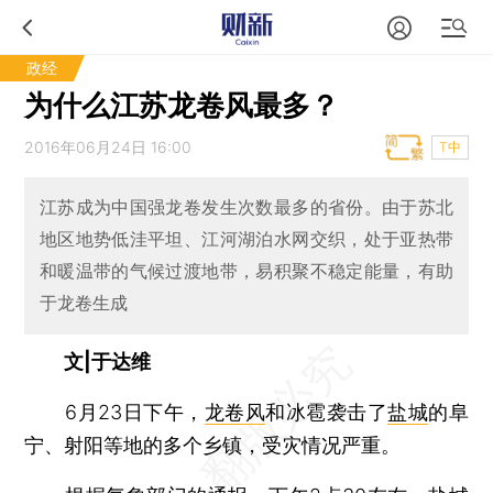
政经
为什么江苏龙卷风最多？
2016年06月24日 16:00
T中
江苏成为中国强龙卷发生次数最多的省份。由于苏北
地区地势低洼平坦、江河湖泊水网交织，处于亚热带
和暖温带的气候过渡地带，易积聚不稳定能量，有助
于龙卷生成
文|于达维
6月23日下午，
龙卷风
和冰雹袭击了
盐城
的阜
宁、射阳等地的多个乡镇，受灾情况严重。