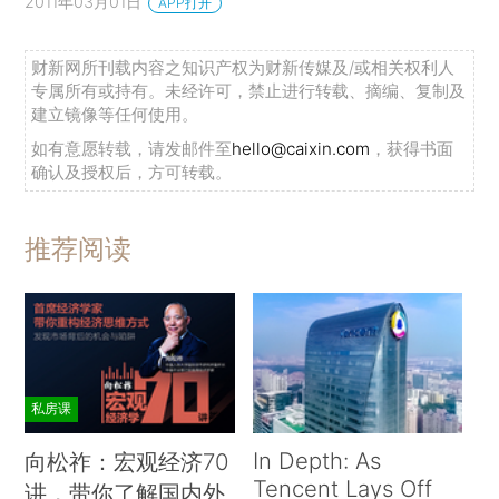
2011年03月01日
APP打开
财新网所刊载内容之知识产权为财新传媒及/或相关权利人
专属所有或持有。未经许可，禁止进行转载、摘编、复制及
建立镜像等任何使用。
如有意愿转载，请发邮件至
hello@caixin.com
，获得书面
确认及授权后，方可转载。
推荐阅读
私房课
In Depth: As
向松祚：宏观经济70
Tencent Lays Off
讲，带你了解国内外