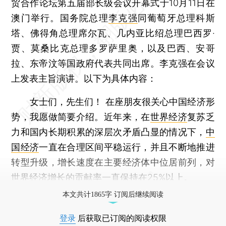
贸合作论坛第五届部长级会议开幕式于10月11日在
澳门举行。国务院总理
李克强
同葡萄牙总理科斯
塔、佛得角总理席尔瓦、几内亚比绍总理巴西罗·
贾、莫桑比克总理多罗萨里奥，以及巴西、安哥
拉、东帝汶等国政府代表共同出席。李克强在会议
上发表主旨演讲。以下为具体内容：
女士们，先生们！ 在座朋友很关心中国经济形
势，我愿做简要介绍。近年来，在
世界经济
复苏乏
力和国内长期积累的深层次矛盾凸显的情况下，
中
国经济
一直在合理区间平稳运行，并且不断地推进
转型升级，增长速度在主要经济体中位居前列，对
世界经济增长的贡献率一直保持在25%以上。
本文共计1865字 订阅后继续阅读
登录
后获取已订阅的阅读权限